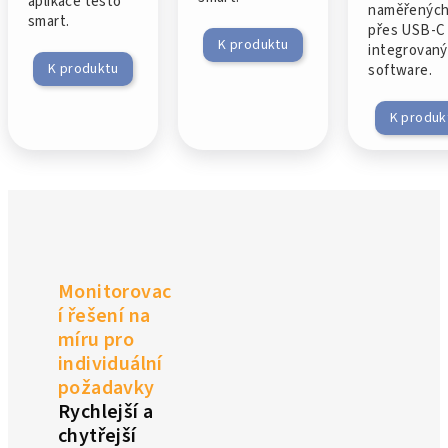
aplikace testo
naměřených
smart.
přes USB-C
K produktu
integrovaný
K produktu
software.
K produk
Monitorovac
í řešení na
míru pro
individuální
požadavky
Rychlejší a
chytřejší