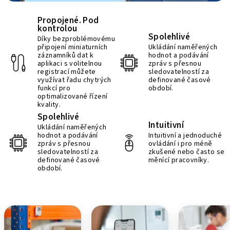
Propojené. Pod
kontrolou
Spolehlivé
Díky bezproblémovému
připojení miniaturních
Ukládání naměřených
záznamníků dat k
hodnot a podávání
aplikaci s volitelnou
zpráv s přesnou
registrací můžete
sledovatelností za
využívat řadu chytrých
definované časové
funkcí pro
období.
optimalizované řízení
kvality.
Spolehlivé
Intuitivní
Ukládání naměřených
hodnot a podávání
Intuitivní a jednoduché
zpráv s přesnou
ovládání i pro méně
sledovatelností za
zkušené nebo často se
definované časové
měnící pracovníky.
období.