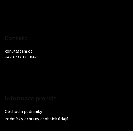
a
t
í
Kontakt
kohut
@
zam.cz
+420 733 187 042
Informace pro vás
Obchodní podmínky
Podmínky ochrany osobních údajů