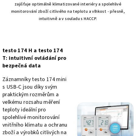
zajišťuje optimálně klimatizované interiéry a spolehlivé
monitorování zboží citlivého na teplotu a vlhkost - přesně,
intuitivně a v souladu s HACCP.
testo 174 H a testo 174
T: intuitivní ovládání pro
bezpečná data
Záznamníky testo 174 mini
s USB-C jsou díky svým
praktickým rozměrům a
velkému rozsahu měření
teploty ideální pro
spolehlivé monitorování
vnitřního klimatu a ochranu
zboží a výrobků citlivých na