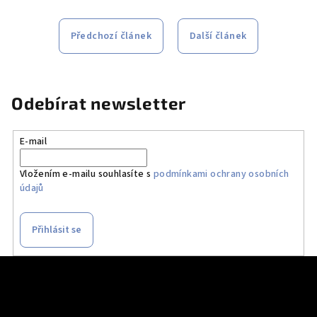
Předchozí článek
Další článek
Odebírat newsletter
E-mail
Vložením e-mailu souhlasíte s
podmínkami ochrany osobních
údajů
Přihlásit se
Z
á
p