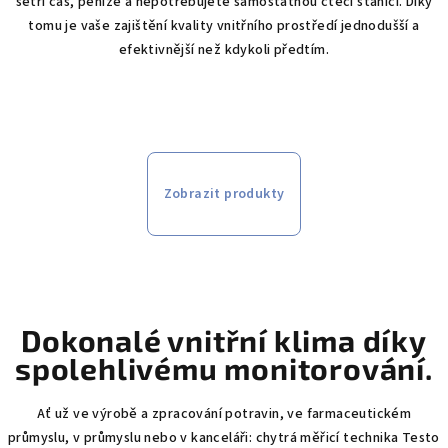
šetří čas, peníze a nepotřebujete samostatnou čtecí stanici. Díky
tomu je vaše zajištění kvality vnitřního prostředí jednodušší a
efektivnější než kdykoli předtím.
Zobrazit produkty
Dokonalé vnitřní klima díky
spolehlivému monitorování.
Ať už ve výrobě a zpracování potravin, ve farmaceutickém
průmyslu, v průmyslu nebo v kanceláři: chytrá měřicí technika Testo