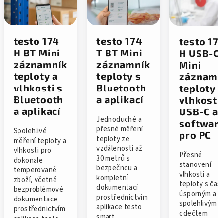
testo 174
testo 174
testo 1
H BT Mini
T BT Mini
H USB-
záznamník
záznamník
Mini
teploty a
teploty s
záznam
vlhkosti s
Bluetooth
teploty
Bluetooth
a aplikací
vlhkost
a aplikací
USB-C 
Jednoduché a
softwa
přesné měření
Spolehlivé
pro PC
teploty ze
měření teploty a
vzdálenosti až
vlhkosti pro
Přesné
30 metrů s
dokonale
stanovení
bezpečnou a
temperované
vlhkosti a
kompletní
zboží, včetně
teploty s č
dokumentací
bezproblémové
úsporným a
prostřednictvím
dokumentace
spolehlivým
aplikace testo
prostřednictvím
odečtem
smart.