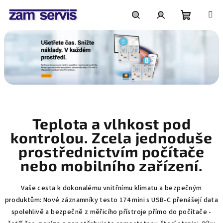
Přejít
na
obsah
Nákupní
Hledat
Přihlášení
košík
Teplota a vlhkost pod
kontrolou. Zcela jednoduše
prostřednictvím počítače
nebo mobilního zařízení.
Vaše cesta k dokonalému vnitřnímu klimatu a bezpečným
produktům: Nové záznamníky testo 174 mini s USB-C přenášejí data
spolehlivě a bezpečně z měřicího přístroje přímo do počítače -