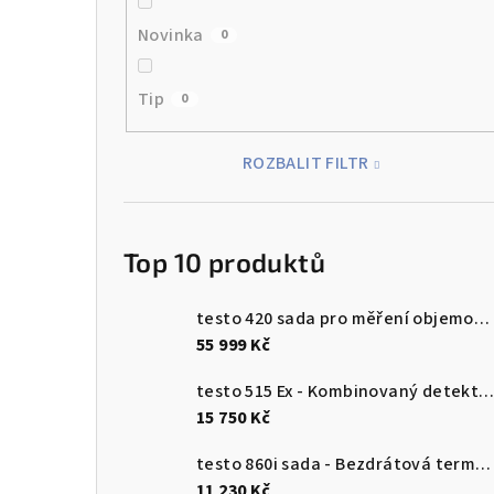
Novinka
0
Tip
0
ROZBALIT FILTR
Top 10 produktů
testo 420 sada pro měření objemového průtoku
55 999 Kč
testo 515 Ex - Kombinovaný detektor únik
15 750 Kč
testo 860i sada - Bezdrátová termokamera pro chytré telefony
11 230 Kč