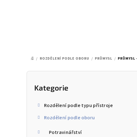
Přejít
na
obsah
/
ROZDĚLENÍ PODLE OBORU
/
PRŮMYSL
/
PRŮMYSL 
DOMŮ
P
o
Kategorie
Přeskočit
kategorie
s
Rozdělení podle typu přístroje
t
Rozdělení podle oboru
r
a
Potravinářství