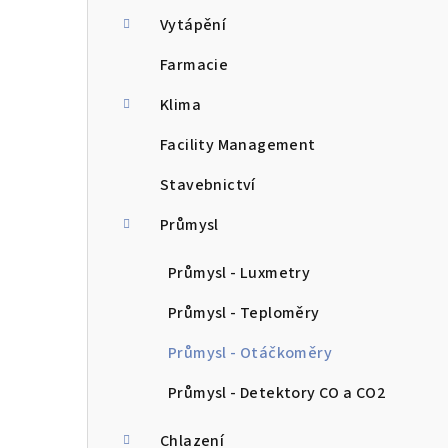
n
Vytápění
n
Farmacie
í
Klima
p
Facility Management
a
Stavebnictví
n
Průmysl
e
Průmysl - Luxmetry
l
Průmysl - Teploměry
Průmysl - Otáčkoměry
Průmysl - Detektory CO a CO2
Chlazení