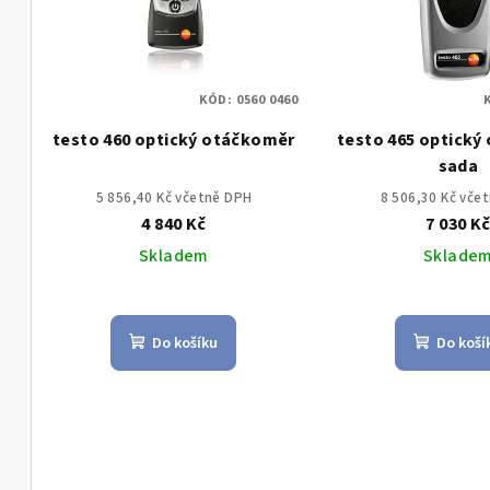
í
i
p
s
r
KÓD:
0560 0460
p
o
testo 460 optický otáčkoměr
testo 465 optický
r
d
sada
o
u
5 856,40 Kč včetně DPH
8 506,30 Kč vče
4 840 Kč
7 030 K
d
k
Skladem
Sklade
u
t
k
ů
Do košíku
Do koší
t
ů