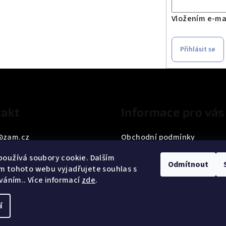
Vložením e-mai
Přihlásit se
akt
Informace pro vás
@
zam.cz
Obchodní podmínky
33 187 042
Podmínky ochrany osobních
oužívá soubory cookie. Dalším
Odmítnout
m tohoto webu vyjadřujete souhlas s
íváním.. Více informací
zde
.
í
Copyright 2026
ZA
cookies