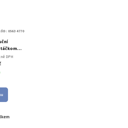
KÓD:
0563 4770
uční
otáčkoměr
etně DPH
č
m
ku
elkem