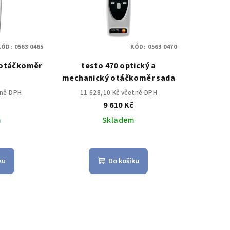
KÓD:
0563 0465
KÓD:
0563 0470
 otáčkoměr
testo 470 optický a
mechanický otáčkoměr sada
tně DPH
11 628,10 Kč včetně DPH
č
9 610 Kč
m
Skladem
ku
Do košíku