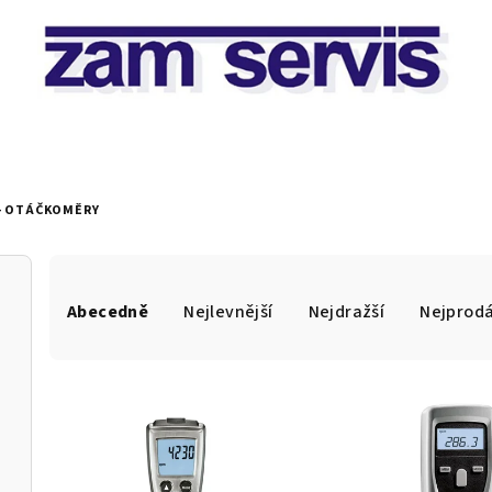
- OTÁČKOMĚRY
Ř
Abecedně
Nejlevnější
Nejdražší
Nejprodá
a
z
V
e
ý
n
p