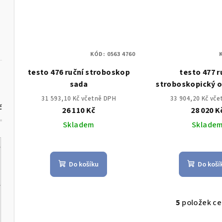
KÓD:
0563 4760
testo 476 ruční stroboskop
testo 477 r
sada
stroboskopický 
LED
31 593,10 Kč včetně DPH
33 904,20 Kč vč
č
26 110 Kč
28 020 K
Skladem
Sklade
Do košíku
Do koší
5
položek c
O