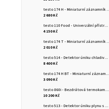
testo 174 H - Miniaturní záznamník pro měření teploty a vlhkosti 
2 680 Kč
testo 110 Food - Univerzální přístroj pro měření teploty s připojením k aplikaci
4 150 Kč
testo 174 T - Miniaturní záznamník teploty s USB-
2 010 Kč
testo 514 - Detektor úniku chladiva s ohebnou sondou
8 400 Kč
testo 174 H BT - Miniaturní záznamník pro měření teploty a vlhkosti s Bluetooth a připojení
3 090 Kč
testo 860i - Bezdrátová termokamera pro chytré telefony
10 200 Kč
testo 513 - Detektor úniku plynu s ohebnou sondou