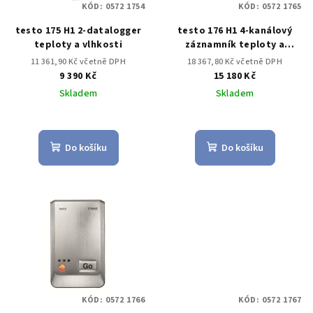
KÓD:
0572 1754
KÓD:
0572 1765
r
testo 175 H1 2-datalogger
testo 176 H1 4-kanálový
o
teploty a vlhkosti
záznamník teploty a
d
vlhkosti
11 361,90 Kč včetně DPH
18 367,80 Kč včetně DPH
u
9 390 Kč
15 180 Kč
k
Skladem
Skladem
t
ů
Do košíku
Do košíku
KÓD:
0572 1766
KÓD:
0572 1767