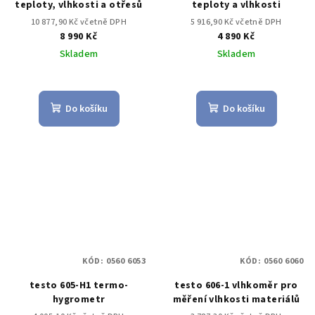
teploty, vlhkosti a otřesů
teploty a vlhkosti
10 877,90 Kč včetně DPH
5 916,90 Kč včetně DPH
8 990 Kč
4 890 Kč
Skladem
Skladem
Do košíku
Do košíku
KÓD:
0560 6053
KÓD:
0560 6060
testo 605-H1 termo-
testo 606-1 vlhkoměr pro
hygrometr
měření vlhkosti materiálů