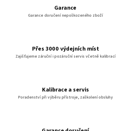
v
Garance
k
Garance doručení nepoškozeného zboží
y
v
ý
p
i
Přes 3000 výdejních míst
s
Zajišťujeme záruční i pozáruční servis včetně kalibrací
u
Kalibrace a servis
Poradenství při výběru přístroje, zaškolení obsluhy
Garance doručení