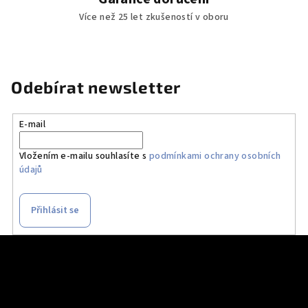
Více než 25 let zkušeností v oboru
Odebírat newsletter
E-mail
Vložením e-mailu souhlasíte s
podmínkami ochrany osobních
údajů
Přihlásit se
Z
á
p
a