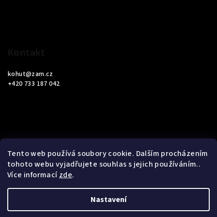
t
í
Kontakt
kohut
@
zam.cz
+420 733 187 042
Informace pro vás
Tento web používá soubory cookie. Dalším procházením
tohoto webu vyjadřujete souhlas s jejich používáním..
Obchodní podmínky
Více informací
zde
.
Podmínky ochrany osobních údajů
Nastavení
Copyright 2026
ZAM Servis Testo
. Všechna práva vyhrazena.