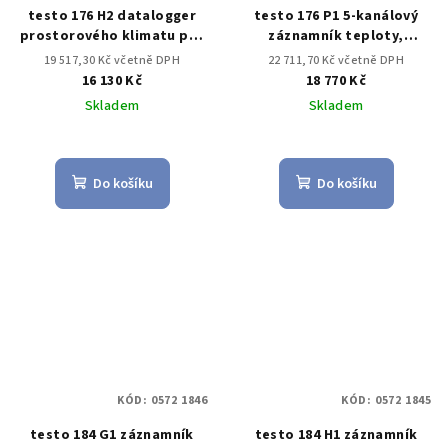
testo 176 H2 datalogger
testo 176 P1 5-kanálový
prostorového klimatu pro
záznamník teploty,
vlhkost a teplotu vzduchu
vlhkosti a absolutního
19 517,30 Kč včetně DPH
22 711,70 Kč včetně DPH
tlaku
16 130 Kč
18 770 Kč
Skladem
Skladem
Do košíku
Do košíku
KÓD:
0572 1846
KÓD:
0572 1845
testo 184 G1 záznamník
testo 184 H1 záznamník