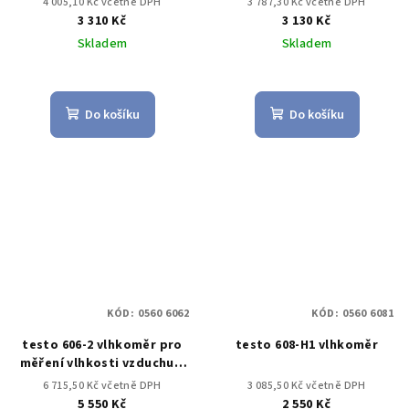
4 005,10 Kč včetně DPH
3 787,30 Kč včetně DPH
3 310 Kč
3 130 Kč
Skladem
Skladem
Do košíku
Do košíku
KÓD:
0560 6062
KÓD:
0560 6081
testo 606-2 vlhkoměr pro
testo 608-H1 vlhkoměr
měření vlhkosti vzduchu a
materiálů
6 715,50 Kč včetně DPH
3 085,50 Kč včetně DPH
5 550 Kč
2 550 Kč