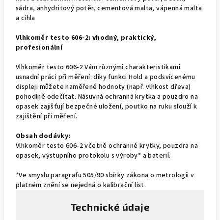
sádra, anhydritový potěr, cementová malta, vápenná malta
a cihla
Vlhkoměr testo 606-2: vhodný, praktický,
profesionální
Vlhkoměr testo 606-2 Vám různými charakteristikami
usnadní práci při měření: díky funkci Hold a podsvícenému
displeji můžete naměřené hodnoty (např. vlhkost dřeva)
pohodlně odečítat. Násuvná ochranná krytka a pouzdro na
opasek zajišťují bezpečné uložení, poutko na ruku slouží k
zajištění při měření.
Obsah dodávky:
Vlhkoměr testo 606-2 včetně ochranné krytky, pouzdra na
opasek, výstupního protokolu s výroby* a baterií.
*Ve smyslu paragrafu 505/90 sbírky zákona o metrologii v
platném znění se nejedná o kalibrační list.
Technické údaje