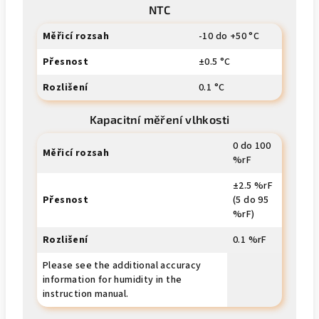
NTC
Měřicí rozsah
-10 do +50 °C
Přesnost
±0.5 °C
Rozlišení
0.1 °C
Kapacitní měření vlhkosti
0 do 100
Měřicí rozsah
%rF
±2.5 %rF
Přesnost
(5 do 95
%rF)
Rozlišení
0.1 %rF
Please see the additional accuracy
information for humidity in the
instruction manual.