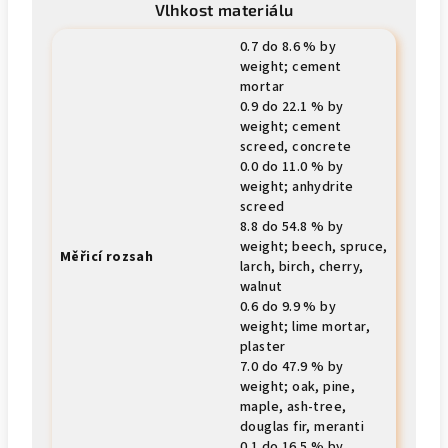
Vlhkost materiálu
0.7 do 8.6 % by
weight; cement
mortar
0.9 do 22.1 % by
weight; cement
screed, concrete
0.0 do 11.0 % by
weight; anhydrite
screed
8.8 do 54.8 % by
weight; beech, spruce,
Měřicí rozsah
larch, birch, cherry,
walnut
0.6 do 9.9 % by
weight; lime mortar,
plaster
7.0 do 47.9 % by
weight; oak, pine,
maple, ash-tree,
douglas fir, meranti
0.1 do 16.5 % by