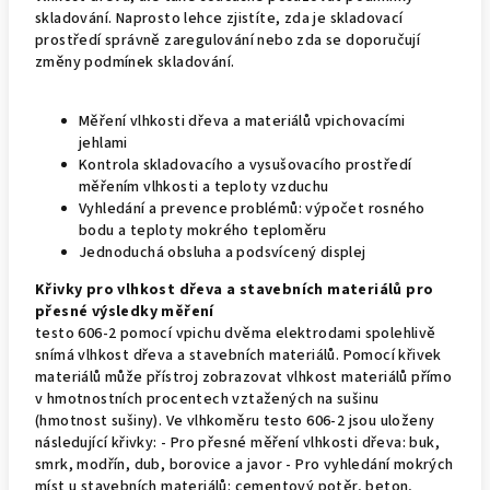
skladování. Naprosto lehce zjistíte, zda je skladovací
prostředí správně zaregulování nebo zda se doporučují
změny podmínek skladování.
Měření vlhkosti dřeva a materiálů vpichovacími
jehlami
Kontrola skladovacího a vysušovacího prostředí
měřením vlhkosti a teploty vzduchu
Vyhledání a prevence problémů: výpočet rosného
bodu a teploty mokrého teploměru
Jednoduchá obsluha a podsvícený displej
Křivky pro vlhkost dřeva a stavebních materiálů pro
přesné výsledky měření
testo 606-2 pomocí vpichu dvěma elektrodami spolehlivě
snímá vlhkost dřeva a stavebních materiálů. Pomocí křivek
materiálů může přístroj zobrazovat vlhkost materiálů přímo
v hmotnostních procentech vztažených na sušinu
(hmotnost sušiny). Ve vlhkoměru testo 606-2 jsou uloženy
následující křivky: - Pro přesné měření vlhkosti dřeva: buk,
smrk, modřín, dub, borovice a javor - Pro vyhledání mokrých
míst u stavebních materiálů: cementový potěr, beton,