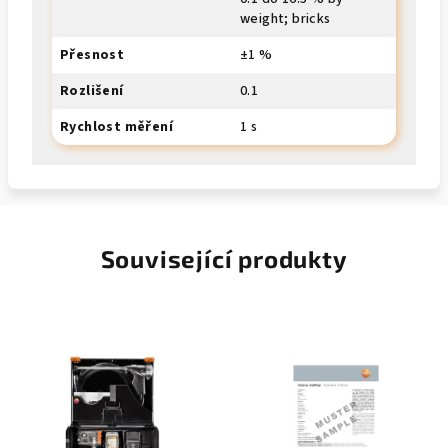
weight; bricks
Přesnost
±1 %
Rozlišení
0.1
Rychlost měření
1 s
Související produkty