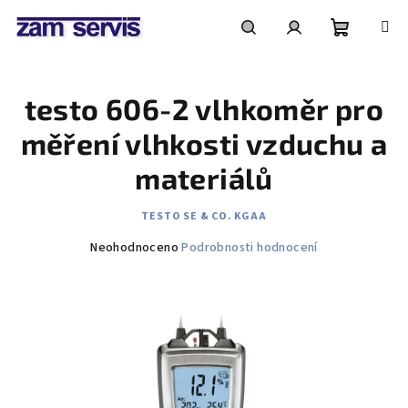
Přejít
na
obsah
Nákupní
Hledat
Přihlášení
testo 606-2 vlhkoměr pro
košík
měření vlhkosti vzduchu a
materiálů
TESTO SE & CO. KGAA
Průměrné
Neohodnoceno
Podrobnosti hodnocení
hodnocení
produktu
je
0,0
z
5
hvězdiček.