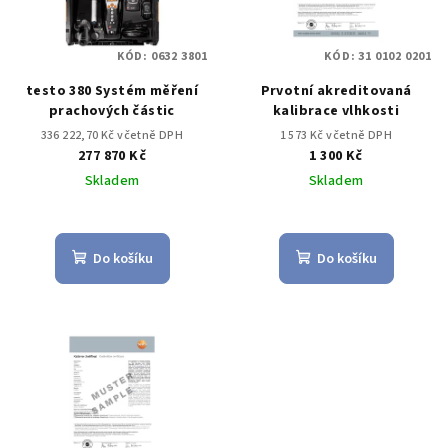
KÓD:
0632 3801
KÓD:
31 0102 0201
testo 380 Systém měření
Prvotní akreditovaná
prachových částic
kalibrace vlhkosti
336 222,70 Kč včetně DPH
1 573 Kč včetně DPH
277 870 Kč
1 300 Kč
Skladem
Skladem
Do košíku
Do košíku