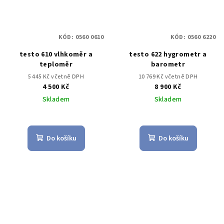
KÓD:
0560 0610
KÓD:
0560 6220
testo 610 vlhkoměr a
testo 622 hygrometr a
teploměr
barometr
5 445 Kč včetně DPH
10 769 Kč včetně DPH
4 500 Kč
8 900 Kč
Skladem
Skladem
Do košíku
Do košíku