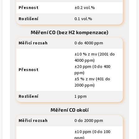
Přesnost
±0.2 vol.%
Rozlišení
0.1 vol.%
Měření CO (bez H2 kompenzace)
Měřicí rozsah
0 do 4000 ppm
±10 % z mv (2001 do
4000 ppm)
±20 ppm (0 do 400
Přesnost
ppm)
±5 % z mv (401 do
2000 ppm)
Rozlišení
1 ppm
Měření CO okolí
Měřicí rozsah
0 do 2000 ppm
±10 ppm (0 do 100
ppm)