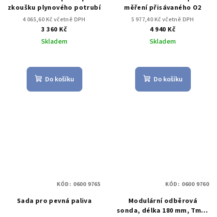
zkoušku plynového potrubí
měření přisávaného O2
4 065,60 Kč včetně DPH
5 977,40 Kč včetně DPH
3 360 Kč
4 940 Kč
Skladem
Skladem
Do košíku
Do košíku
KÓD:
0600 9765
KÓD:
0600 9760
Sada pro pevná paliva
Modulární odběrová
sonda, délka 180 mm, Tmax