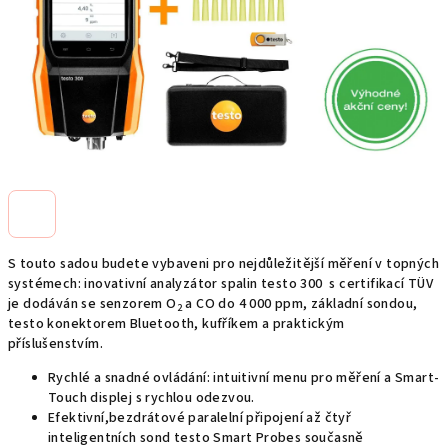
S touto sadou budete vybaveni pro nejdůležitější měření v topných
systémech: inovativní analyzátor spalin testo 300 s certifikací TÜV
je dodáván se senzorem O
a CO do 4 000 ppm, základní sondou,
2
testo konektorem Bluetooth, kufříkem a praktickým
příslušenstvím.
Rychlé a snadné ovládání: intuitivní menu pro měření a Smart-
Touch displej s rychlou odezvou.
Efektivní,bezdrátové paralelní připojení až čtyř
inteligentních sond testo Smart Probes současně