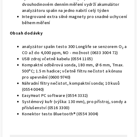
dvouhodinovém denním měření vydrží akumulátor
analyzátoru spalin na jedno nabití celý týden
Integrované extra silné magnety pro snadné uchycení
během měření
Obsah dodávky
analyzátor spalin testo 300 Longlife se senzorem O
a
2
CO až do 4,000 ppm, NO - možnost (0633 3004 72)
USB zdroj včetně kabelu (0554 1105)
Kompaktní odběrová sonda, 180 mm, Ø 6 mm, Tmax.
500°C; 1.5 m hadice; včetně filtru nečistot a kónusu
pro upevnění (0600 9740)
Náhradní filtry nečistot, kompaktní sonda; 10 kusů
(0554 0040)
EasyHeat PC software (0554 3332)
Systémový kufr (výška: 130 mm), pro přístroj, sondy a
příslušenství (0516 3300)
Konektor testo Bluetooth® (0554 3004)