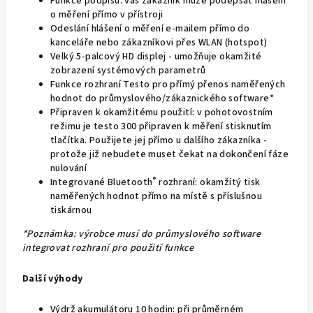
Funkce podpisu: váš zákazník může podepsat hlášení
o měření přímo v přístroji
Odeslání hlášení o měření e-mailem přímo do
kanceláře nebo zákazníkovi přes WLAN (hotspot)
Velký 5-palcový HD displej - umožňuje okamžité
zobrazení systémových parametrů
Funkce rozhraní Testo pro přímý přenos naměřených
hodnot do průmyslového/zákaznického software*
Připraven k okamžitému použití: v pohotovostním
režimu je testo 300 připraven k měření stisknutím
tlačítka. Použijete jej přímo u dalšího zákazníka -
protože již nebudete muset čekat na dokončení fáze
nulování
®
Integrované Bluetooth
rozhraní: okamžitý tisk
naměřených hodnot přímo na místě s příslušnou
tiskárnou
*Poznámka: výrobce musí do průmyslového software
integrovat rozhraní pro použití funkce
Další výhody
Výdrž akumulátoru 10 hodin: při průměrném