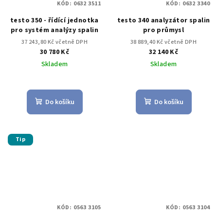
KÓD:
0632 3511
KÓD:
0632 3340
testo 350 - řídící jednotka
testo 340 analyzátor spalin
pro systém analýzy spalin
pro průmysl
37 243,80 Kč včetně DPH
38 889,40 Kč včetně DPH
30 780 Kč
32 140 Kč
Skladem
Skladem
Do košíku
Do košíku
Tip
KÓD:
0563 3105
KÓD:
0563 3104