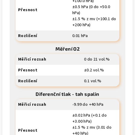
+100.0 hPa)
±0.5 hPa (0 do +50.0
Přesnost
hPa)
±1.5 % z mv (+100.1 do
+200 hPa)
Rozlišení
0.01 hPa
Měření O2
Měřicí rozsah
0 do 21 vol.%
Přesnost
±0.2 vol.%
Rozlišení
0.1 vol.%
Diferenční tlak - tah spalin
Měřicí rozsah
-9.99 do +40 hPa
±0.02 hPa (+0.1 do
+3.00 hPa)
±1.5 % z mv (3.01 do
Přesnost
+40 hPa)