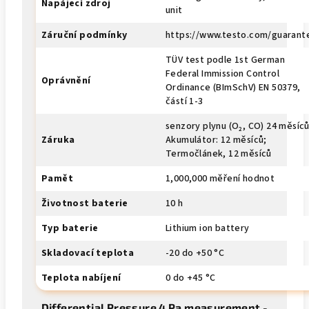
Napájecí zdroj
unit
Záruční podmínky
https://www.testo.com/guarant
TÜV test podle 1st German
Federal Immission Control
Oprávnění
Ordinance (BImSchV) EN 50379,
částí 1-3
senzory plynu (O₂, CO) 24 měsíců
Záruka
Akumulátor: 12 měsíců;
Termočlánek, 12 měsíců
Pamět
1,000,000 měření hodnot
Životnost baterie
10 h
Typ baterie
Lithium ion battery
Skladovací teplota
-20 do +50 °C
Teplota nabíjení
0 do +45 °C
Differential Pressure 4 Pa measurement -