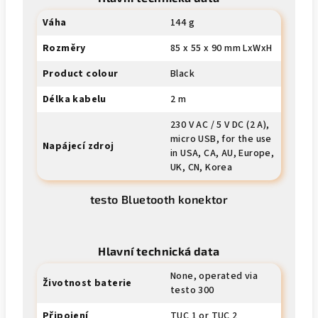
Váha
144 g
Rozměry
85 x 55 x 90 mm LxWxH
Product colour
Black
Délka kabelu
2 m
230 V AC / 5 V DC (2 A),
micro USB, for the use
Napájecí zdroj
in USA, CA, AU, Europe,
UK, CN, Korea
testo Bluetooth konektor
Hlavní technická data
None, operated via
Životnost baterie
testo 300
Připojení
TUC 1 or TUC 2