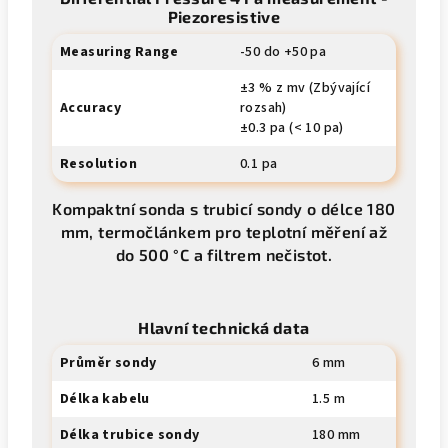
Piezoresistive
Measuring Range
-50 do +50 pa
±3 % z mv (Zbývající
Accuracy
rozsah)
±0.3 pa (< 10 pa)
Resolution
0.1 pa
Kompaktní sonda s trubicí sondy o délce 180
mm, termočlánkem pro teplotní měření až
do 500 °C a filtrem nečistot.
Hlavní technická data
Průměr sondy
6 mm
Délka kabelu
1.5 m
Délka trubice sondy
180 mm