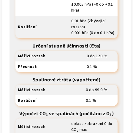
±0.005 hPa (+0 do +0.1
hPa)
0.01 hPa (Zbývající
Rozlišení
rozsah)
0.001 hPa (0 do 0.1 hPa)
Určení stupně účinnosti (Eta)
Měřicí rozsah
0 do 120 %
Přesnost
0.1 %
Spalinové ztráty (vypočtené)
Měřicí rozsah
0 do 99.9 %
Rozlišení
0.1 %
Výpočet CO₂ ve spalinách (počítáno z O₂)
oblast zobrazení 0 do
Měřicí rozsah
CO₂ max