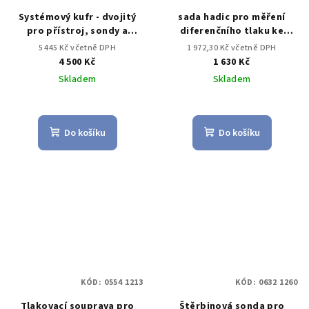
Systémový kufr - dvojitý
sada hadic pro měření
pro přístroj, sondy a
diferenčního tlaku ke
příslušenství
zvýhodněné sadě
5 445 Kč včetně DPH
1 972,30 Kč včetně DPH
4 500 Kč
1 630 Kč
Skladem
Skladem
Do košíku
Do košíku
KÓD:
0554 1213
KÓD:
0632 1260
Tlakovací souprava pro
Štěrbinová sonda pro