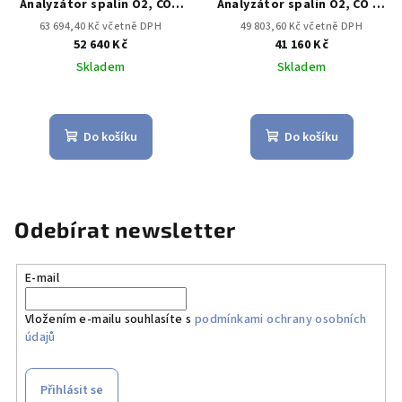
Analyzátor spalin O2, CO s
Analyzátor spalin O2, CO až
kompenzací H2 až do 30,000
do 4,000 ppm, NO –
63 694,40 Kč včetně DPH
49 803,60 Kč včetně DPH
ppm, NO – možnost
dodatečně
52 640 Kč
41 160 Kč
doplnění)
namontovatelný
Skladem
Skladem
Do košíku
Do košíku
Odebírat newsletter
E-mail
Vložením e-mailu souhlasíte s
podmínkami ochrany osobních
údajů
Přihlásit se