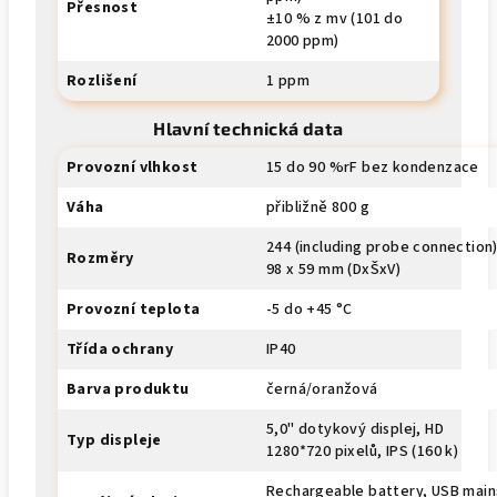
Přesnost
±10 % z mv (101 do
2000 ppm)
Rozlišení
1 ppm
Hlavní technická data
Provozní vlhkost
15 do 90 %rF bez kondenzace
Váha
přibližně 800 g
244 (including probe connection)
Rozměry
98 x 59 mm (DxŠxV)
Provozní teplota
-5 do +45 °C
Třída ochrany
IP40
Barva produktu
černá/oranžová
5,0" dotykový displej, HD
Typ displeje
1280*720 pixelů, IPS (160 k)
Rechargeable battery, USB main