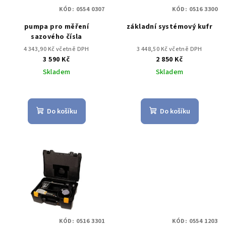
KÓD:
0554 0307
KÓD:
0516 3300
pumpa pro měření
základní systémový kufr
sazového čísla
4 343,90 Kč včetně DPH
3 448,50 Kč včetně DPH
3 590 Kč
2 850 Kč
Skladem
Skladem
Do košíku
Do košíku
KÓD:
0516 3301
KÓD:
0554 1203