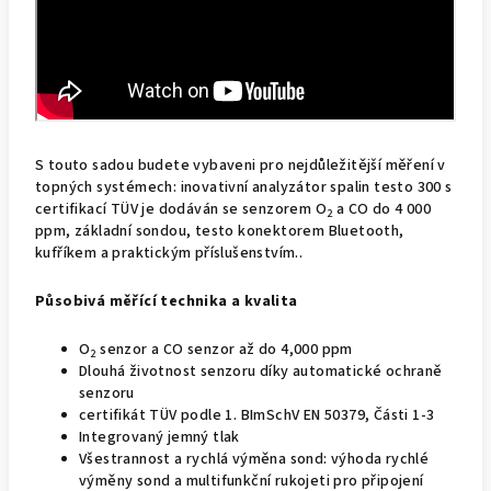
S touto sadou budete vybaveni pro nejdůležitější měření v
topných systémech: inovativní analyzátor spalin testo 300 s
certifikací TÜV je dodáván se senzorem O
a CO do 4 000
2
ppm, základní sondou, testo konektorem Bluetooth,
kufříkem a praktickým příslušenstvím..
Působivá měřící technika a kvalita
O
senzor a CO senzor až do 4,000 ppm
2
Dlouhá životnost senzoru díky automatické ochraně
senzoru
certifikát TÜV podle 1. BImSchV EN 50379, Části 1-3
Integrovaný jemný tlak
Všestrannost a rychlá výměna sond: výhoda rychlé
výměny sond a multifunkční rukojeti pro připojení