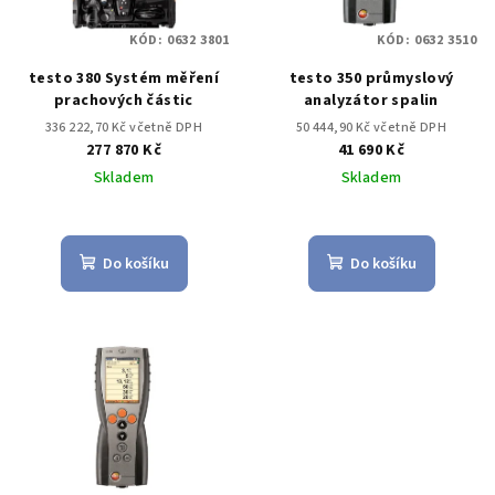
KÓD:
0632 3801
KÓD:
0632 3510
testo 380 Systém měření
testo 350 průmyslový
prachových částic
analyzátor spalin
336 222,70 Kč včetně DPH
50 444,90 Kč včetně DPH
277 870 Kč
41 690 Kč
Skladem
Skladem
Do košíku
Do košíku