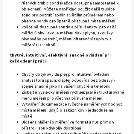
různých trubic sond (každá dostupná samostatně k
objednání). Můžete například použít delší trubice
sond pro potrubí spalin s větším průměrem nebo
ohebné sondy pro špatně přístupná místa měření
Volitelně dostupné sondy a příslušenství pro další
měřicí úlohy, jako je měření tlaku plynu, zkoušky
plynového potrubí, měření diferenční teploty a
měření CO v okolí
Chytré, intuitivní, efektivní: snadné ovládání při
každodenní práci
Chytrý dotykový displej pro intuitivní ovládání
analyzátoru spalin: displej odpovídá bez odezvy -
stejně snadné jako na vašem chytrém telefonu
Získejte výsledky měření rychleji: jasně strukturované
menu měření pro všechna příslušná měření
Vytváření dokumentace (včetně naměřených hodnot,
místa měření, údajů o zákazníkovi) jednoduše na
místě
Uložená hlášení o měření ve formátu PDF přímo v
přístroji jsou kdykoliv dostupná