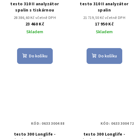
testo 310 II analyzátor
testo 310 II analyzátor
spalin s tiskárnou
spalin
28 386,60 Kč včetně DPH
21 719,50 Kč včetně DPH
23 460 Kč
17 950 Kč
Skladem
Skladem
Do košíku
Do košíku
KÓD:
0633 3004 88
KÓD:
0633 3004 72
testo 300 Longlife -
testo 300 Longlife -