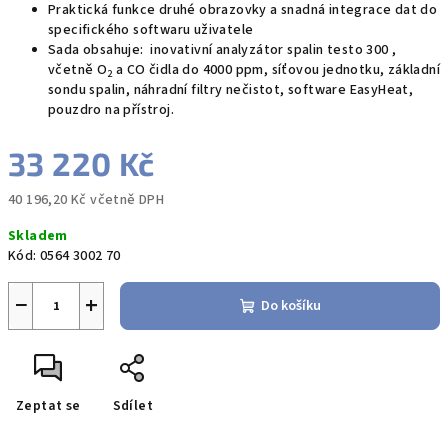
Praktická funkce druhé obrazovky a snadná integrace dat do
specifického softwaru uživatele
Sada obsahuje: inovativní analyzátor spalin testo 300 ,
včetně O
a CO čidla do 4000 ppm, síťovou jednotku, základní
2
sondu spalin, náhradní filtry nečistot, software EasyHeat,
pouzdro na přístroj.
33 220 Kč
40 196,20 Kč včetně DPH
Měrná
Skladem
cena:
Kód:
0564 3002 70
−
+
Do košíku
Zeptat se
Sdílet