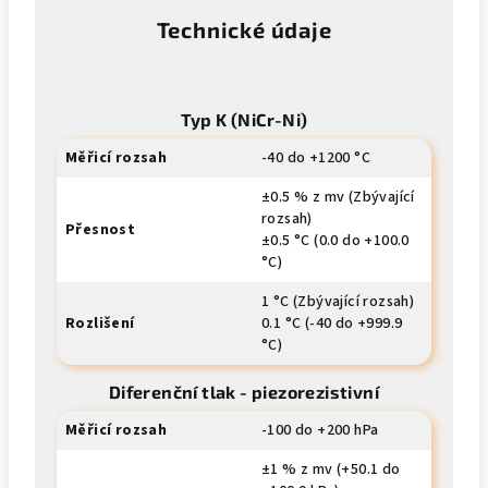
Technické údaje
Typ K (NiCr-Ni)
Měřicí rozsah
-40 do +1200 °C
±0.5 % z mv (Zbývající
rozsah)
Přesnost
±0.5 °C (0.0 do +100.0
°C)
1 °C (Zbývající rozsah)
Rozlišení
0.1 °C (-40 do +999.9
°C)
Diferenční tlak - piezorezistivní
Měřicí rozsah
-100 do +200 hPa
±1 % z mv (+50.1 do