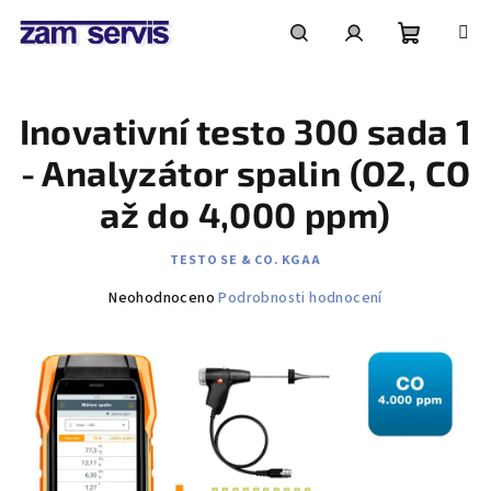
Přejít
na
obsah
Nákupní
Hledat
Přihlášení
Inovativní testo 300 sada 1
košík
- Analyzátor spalin (O2, CO
až do 4,000 ppm)
TESTO SE & CO. KGAA
Průměrné
Neohodnoceno
Podrobnosti hodnocení
hodnocení
produktu
je
0,0
z
5
hvězdiček.