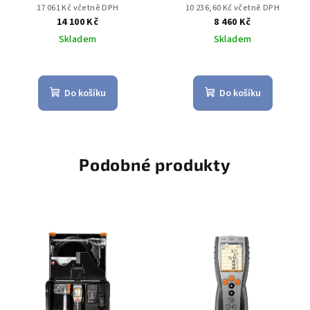
500 °C, Ø 8 mm s
17 061 Kč včetně DPH
10 236,60 Kč včetně DPH
certifikátem TÜV
14 100 Kč
8 460 Kč
Skladem
Skladem
Do košíku
Do košíku
Podobné produkty