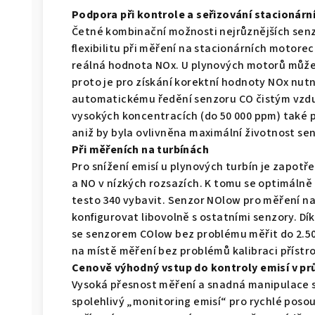
Podpora při kontrole a seřizování stacionár
Četné kombinační možnosti nejrůznějších senz
flexibilitu při měření na stacionárních motore
reálná hodnota NOx. U plynových motorů může 
proto je pro získání korektní hodnoty NOx nut
automatickému ředění senzoru CO čistým vzdu
vysokých koncentracích (do 50 000 ppm) také 
aniž by byla ovlivněna maximální životnost se
Při měřeních na turbínách
Pro snížení emisí u plynových turbín je zapot
a NO v nízkých rozsazích. K tomu se optimálně
testo 340 vybavit. Senzor NOlow pro měření n
konfigurovat libovolně s ostatními senzory. Dí
se senzorem COlow bez problému měřit do 2.50
na místě měření bez problémů kalibraci přístr
Cenově výhodný vstup do kontroly emisí v p
Vysoká přesnost měření a snadná manipulace s
spolehlivý „monitoring emisí“ pro rychlé pos