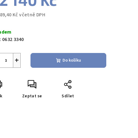
2 140 Kč
889,40 Kč včetně DPH
ná
a:
adem
:
0632 3340
+
Do košíku
sk
Zeptat se
Sdílet