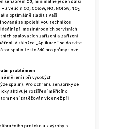
en senzorem O2, minimálně jeden další
 – z veličin CO, COlow, NO, NOlow, NO
2
lin optimálně sladit s Vaší
inovaná se spolehlivou technikou
 ideální při mezinárodních servisních
tních spalovacích zařízení a zařízení
ěření. V záložce „Aplikace“ se dozvíte
zátor spalin testo 340 pro průmyslové
palin problémem
é měření i při vysokých
ýze spalin). Pro ochranu senzoriky se
cky aktivuje rozšíření měřicího
itom není zatěžován více než při
alibračního protokolu z výroby a