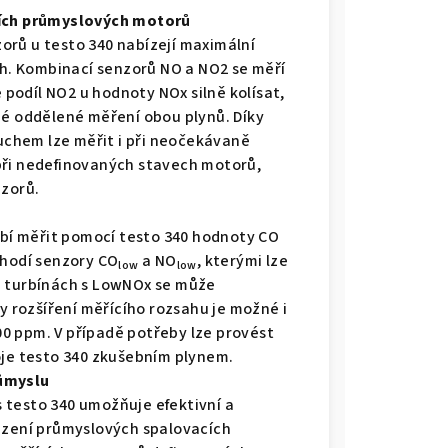
ních průmyslových motorů
orů u testo 340 nabízejí maximální
ch. Kombinací senzorů NO a NO2 se měří
podíl NO2 u hodnoty NOx silně kolísat,
né oddělené měření obou plynů. Díky
chem lze měřit i při neočekávaně
při nedefinovaných stavech motorů,
nzorů.
řebí měřit pomocí testo 340 hodnoty CO
 hodí senzory CO
a NO
, kterými lze
low
low
a turbínách s LowNOx se může
ky rozšíření měřícího rozsahu je možné i
0 ppm. V případě potřeby lze provést
oje testo 340 zkušebním plynem.
růmyslu
 testo 340 umožňuje efektivní a
ouzení průmyslových spalovacích