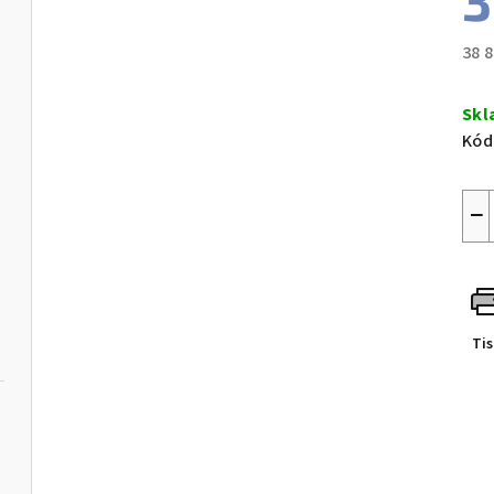
3
38 
Měr
cen
Skl
Kód
−
Ti