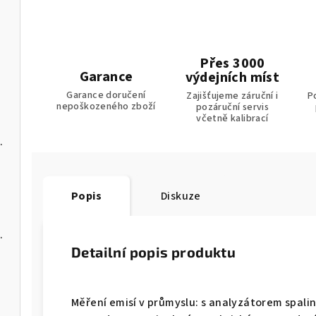
u
Přes 3000
Garance
výdejních míst
Garance doručení
Zajišťujeme záruční i
P
nepoškozeného zboží
pozáruční servis
včetně kalibrací
s USB-C a softwarem pro PC
Popis
Diskuze
C a softwarem pro PC
Detailní popis produktu
Měření emisí v průmyslu: s analyzátorem spalin