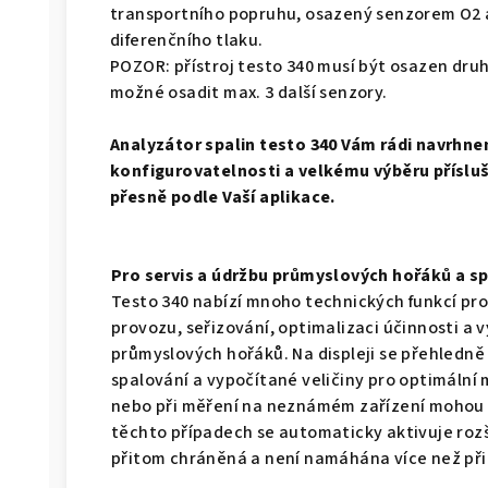
transportního popruhu, osazený senzorem O2 
diferenčního tlaku.
POZOR: přístroj testo 340 musí být osazen druh
možné osadit max. 3 další senzory.
Analyzátor spalin testo 340 Vám rádi navrhne
konfigurovatelnosti a velkému výběru přísluš
přesně podle Vaší aplikace.
Pro servis a údržbu průmyslových hořáků a sp
Testo 340 nabízí mnoho technických funkcí pro
provozu, seřizování, optimalizaci účinnosti a 
průmyslových hořáků. Na displeji se přehledně
spalování a vypočítané veličiny pro optimální
nebo při měření na neznámém zařízení mohou 
těchto případech se automaticky aktivuje rozš
přitom chráněná a není namáhána více než při