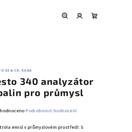
Hledat
Přihlášení
Nákupní
košík
O SE & CO. KGAA
esto 340 analyzátor
palin pro průmysl
měrné
hodnoceno
Podrobnosti hodnocení
nocení
duktu
trola emisí v průmyslovém prostředí: S