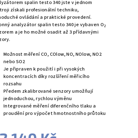
lyzátorem spalin testo 340 jste v jednom
troji získali profesionální techniku,
noduché ovládání a praktické provedení.
onný analyzátor spalin testo 340 je vybaven O
2
zdiček.
zorem a je ho možné osadit až 3 přídavnými
zory.
Možnost měření CO, COlow, NO, NOlow, NO2
nebo SO2
Je připraven k použití i při vysokých
koncentracích díky rozšíření měřicího
rozsahu
Předem zkalibrované senzory umožňují
jednoduchou, rychlou výměnu
Integrované měření diferenčního tlaku a
proudění pro výpočet hmotnostního průtoku