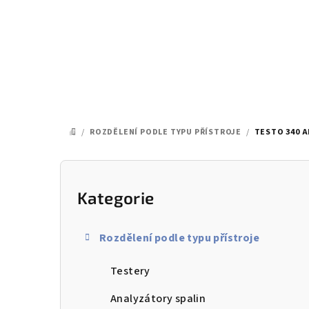
Přejít
na
obsah
/
ROZDĚLENÍ PODLE TYPU PŘÍSTROJE
/
TESTO 340 
DOMŮ
P
o
Kategorie
Přeskočit
kategorie
s
Rozdělení podle typu přístroje
t
Testery
r
a
Analyzátory spalin