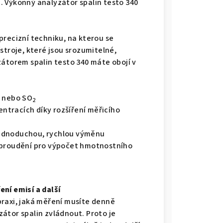
 Výkonný analyzátor spalin testo 340
precizní techniku, na kterou se
stroje, které jsou srozumitelné,
zátorem spalin testo 340 máte obojí v
nebo SO
2
2
entracích díky rozšíření měřicího
jednoduchou, rychlou výměnu
 proudění pro výpočet hmotnostního
ní emisí a další
raxi, jaká měření musíte denně
átor spalin zvládnout. Proto je