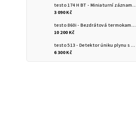
testo 174 H BT - Miniaturní záznamník pro měření teploty a vlhkosti s Bluetooth a připojení
3 090 Kč
testo 860i - Bezdrátová termokamera pro chytré telefony
10 200 Kč
testo 513 - Detektor úniku plynu s ohebnou sondou
6 300 Kč