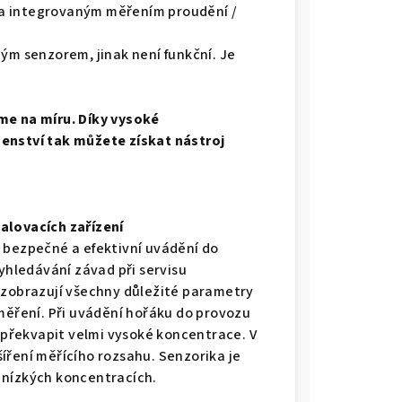
a integrovaným měřením proudění /
ým senzorem, jinak není funkční. Je
me na míru. Díky vysoké
enství tak můžete získat nástroj
alovacích zařízení
 bezpečné a efektivní uvádění do
vyhledávání závad při servisu
 zobrazují všechny důležité parametry
 měření. Při uvádění hořáku do provozu
překvapit velmi vysoké koncentrace. V
íření měřícího rozsahu. Senzorika je
 nízkých koncentracích.