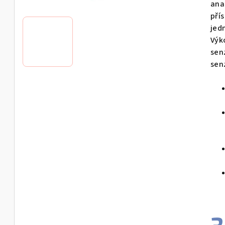
ana
0,0
přís
z
jed
5
Výk
hvě
sen
sen