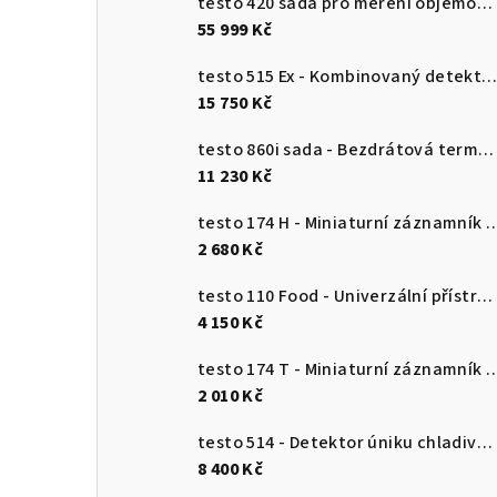
testo 420 sada pro měření objemového průtoku
55 999 Kč
testo 515 Ex - Kombinovaný detektor únik
15 750 Kč
testo 860i sada - Bezdrátová termokamera pro chytré telefony
11 230 Kč
testo 174 H - Miniaturní záznamník pro měření teploty a vlhkosti 
2 680 Kč
testo 110 Food - Univerzální přístroj pro měření teploty s připojením k aplikaci
4 150 Kč
testo 174 T - Miniaturní záznamník teploty s USB-
2 010 Kč
testo 514 - Detektor úniku chladiva s ohebnou sondou
8 400 Kč