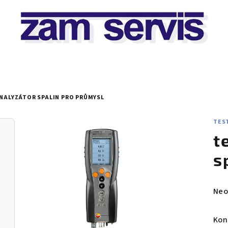
ANALYZÁTOR SPALIN PRO PRŮMYSL
TEST
t
s
Prů
Neo
hod
pro
Kon
je