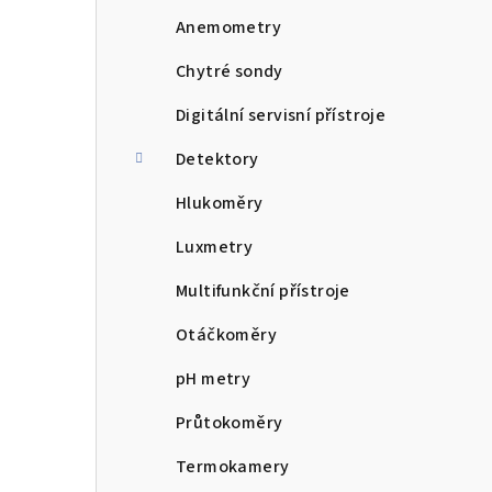
n
Anemometry
n
Chytré sondy
í
Digitální servisní přístroje
p
Detektory
a
Hlukoměry
n
Luxmetry
e
Multifunkční přístroje
l
Otáčkoměry
pH metry
Průtokoměry
Termokamery