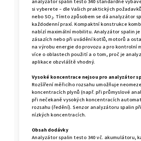
analyzátor spalin testo 340 standardně vybav
si vyberete – dle Vašich praktických požadavků
nebo SO
. Tímto způsobem se dá analyzátor spa
2
každodenní praxí. Kompaktní konstrukce komb
nabízí maximální mobilitu. Analyzátor spalin je
zásazích nebo při uvádění kotlů, motorů a osta
na výrobu energie do provozu a pro kontrolní m
více o oblastech použití a o tom, proč je analy
aplikace obzvláště vhodný.
Vysoké koncentrace nejsou pro analyzátor s
Rozšíření měřicího rozsahu umožňuje neomezen
koncentracích plynů (např. při průmyslové anal
při nečekaně vysokých koncentracích automati
rozsahu (ředění). Senzor analyzátoru spalin př
nízkých koncentracích.
Obsah dodávky
Analyzátor spalin testo 340 vč. akumulátoru, k