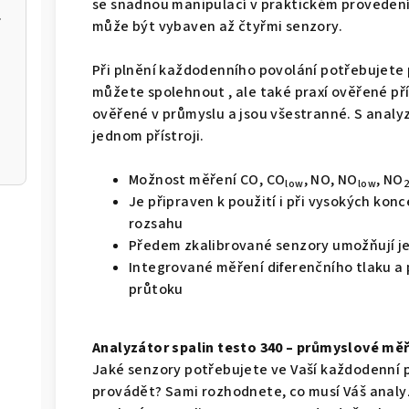
se snadnou manipulací v praktickém provedení.
m k aplikaci
může být vybaven až čtyřmi senzory.
Při plnění každodenního povolání potřebujete 
můžete spolehnout , ale také praxí ověřené pří
ověřené v průmyslu a jsou všestranné. S analy
jednom přístroji.
Možnost měření CO, CO
, NO, NO
, NO
low
low
Je připraven k použití i při vysokých konc
rozsahu
Předem zkalibrované senzory umožňují 
Integrované měření diferenčního tlaku a
průtoku
Analyzátor spalin testo 340 – průmyslové měře
Jaké senzory potřebujete ve Vaší každodenní p
provádět? Sami rozhodnete, co musí Váš analyz