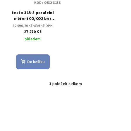
KÓD:
0632 3153
r
testo 315-3 paralelní
o
měření CO/CO2 bez
d
bluetooth
32 996,70 Kč včetně DPH
u
27 270 Kč
k
Skladem
t
ů
Do košíku
1
položek celkem
O
v
l
á
d
a
c