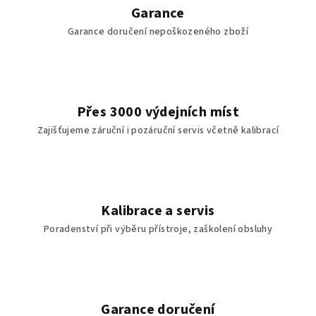
í
Garance
p
Garance doručení nepoškozeného zboží
r
v
k
y
v
Přes 3000 výdejních míst
ý
Zajišťujeme záruční i pozáruční servis včetně kalibrací
p
i
s
u
Kalibrace a servis
Poradenství při výběru přístroje, zaškolení obsluhy
Garance doručení