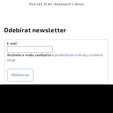
Více než 25 let zkušeností v oboru
Odebírat newsletter
E-mail
Vložením e-mailu souhlasíte s
podmínkami ochrany osobních
údajů
Přihlásit se
Z
á
p
a