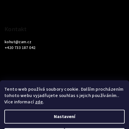
t
í
Kontakt
kohut
@
zam.cz
+420 733 187 042
Informace pro vás
Tento web používá soubory cookie. Dalším procházením
tohoto webu vyjadřujete souhlas s jejich používáním..
Obchodní podmínky
Více informací
zde
.
Podmínky ochrany osobních údajů
Nastavení
Copyright 2026
ZAM Servis Testo
. Všechna práva vyhrazena.