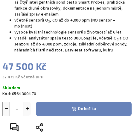
až čtyř inteligentních sond testo Smart Probes, praktická
funkce druhé obrazovky, dokumentace na jednom místě,
zasílání zpráv e-mailem.
Včetně senzorů O
, CO až do 4,000 ppm (NO senzor –
2
možnost)
Vysoce kvalitní technologie senzorů s životností až 6 let
V sadě: analyzátor spalin testo 300 Longlife, včetně O
a CO
2
senzoru až do 4,000 ppm, zdroje, základní odběrové sondy,
náhradních filtrů nečistot, EasyHeat softwaru, kufru
47 500 Kč
57 475 Kč včetně DPH
Měrná
Skladem
cena:
Kód:
0564 3004 70
−
+
Do košíku