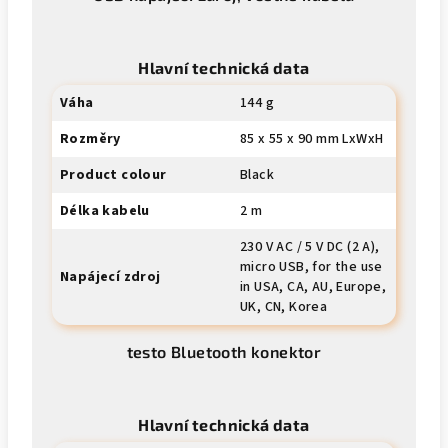
Hlavní technická data
Váha
144 g
Rozměry
85 x 55 x 90 mm LxWxH
Product colour
Black
Délka kabelu
2 m
230 V AC / 5 V DC (2 A),
micro USB, for the use
Napájecí zdroj
in USA, CA, AU, Europe,
UK, CN, Korea
testo Bluetooth konektor
Hlavní technická data