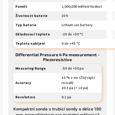
Pamět
1,000,000 měření hodnot
Životnost baterie
10 h
Typ baterie
Lithium ion battery
Skladovací teplota
-20 do +50 °C
Teplota nabíjení
0 do +45 °C
Differential Pressure 4 Pa measurement -
Piezoresistive
Measuring Range
-50 do +50 pa
±3 % z mv (Zbývající
Accuracy
rozsah)
±0.3 pa (< 10 pa)
Resolution
0.1 pa
Kompaktní sonda s trubicí sondy o délce 180
mm, termočlánkem pro teplotní měření až