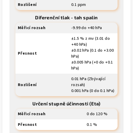
Rozlišení
0.1 ppm
Diferenční tlak - tah spalin
Měřicí rozsah
-9.99 do +40 hPa
±1.5 % z mv (3.01 do
+40 hPa)
±0.02 hPa (0.1 do +3.00
Přesnost
hPa)
±0.005 hPa (+0 do +0.1
hPa)
0.01 hPa (Zbývající
Rozlišení
rozsah)
0.001 hPa (0 do 0.1 hPa)
Určení stupně účinnosti (Eta)
Měřicí rozsah
0 do 120 %
Přesnost
0.1 %