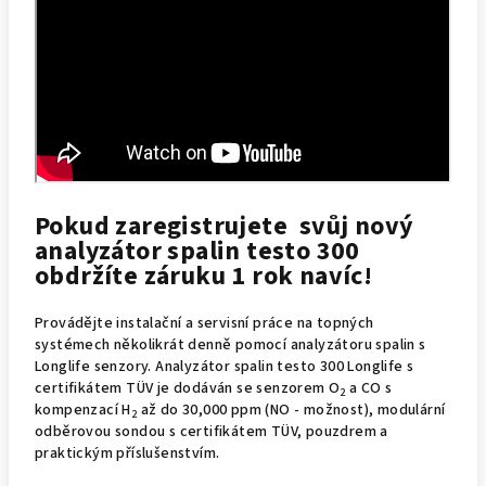
Pokud zaregistrujete svůj nový
analyzátor spalin testo 300
obdržíte záruku 1 rok navíc!
Provádějte instalační a servisní práce na topných
systémech několikrát denně pomocí analyzátoru spalin s
Longlife senzory. Analyzátor spalin testo 300 Longlife s
certifikátem TÜV je dodáván se senzorem O
a CO s
2
kompenzací H
až do 30,000 ppm (NO - možnost), modulární
2
odběrovou sondou s certifikátem TÜV, pouzdrem a
praktickým příslušenstvím.