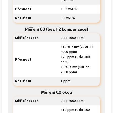
CO₂ max
Přesnost
±0.2 vol.%
Rozlišení
0.1 vol.%
Měření CO (bez H2 kompenzace)
Měřicí rozsah
0 do 4000 ppm
±10 % z mv (2001 do
4000 ppm)
±20 ppm (0 do 400
Přesnost
ppm)
±5 % z mv (401 do
2000 ppm)
Rozlišení
1 ppm
Měření CO okolí
Měřicí rozsah
0 do 2000 ppm
±10 ppm (0 do 100