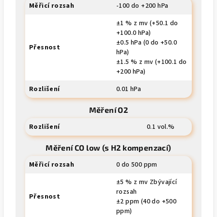
Měřicí rozsah
-100 do +200 hPa
±1 % z mv (+50.1 do
+100.0 hPa)
±0.5 hPa (0 do +50.0
Přesnost
hPa)
±1.5 % z mv (+100.1 do
+200 hPa)
Rozlišení
0.01 hPa
Měření O2
Rozlišení
0.1 vol.%
Měření CO low (s H2 kompenzací)
Měřicí rozsah
0 do 500 ppm
±5 % z mv Zbývající
rozsah
Přesnost
±2 ppm (40 do +500
ppm)