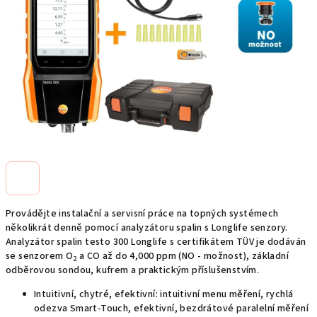
hvězdiček.
Provádějte instalační a servisní práce na topných systémech
několikrát denně pomocí analyzátoru spalin s Longlife senzory.
Analyzátor spalin testo 300 Longlife s certifikátem TÜV je dodáván
se senzorem O
a CO až do 4,000 ppm (NO - možnost), základní
2
odběrovou sondou, kufrem a praktickým příslušenstvím.
Intuitivní, chytré, efektivní: intuitivní menu měření, rychlá
odezva Smart-Touch, efektivní, bezdrátové paralelní měření