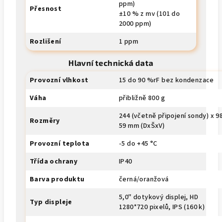
ppm)
Přesnost
±10 % z mv (101 do
2000 ppm)
Rozlišení
1 ppm
Hlavní technická data
Provozní vlhkost
15 do 90 %rF bez kondenzace
Váha
přibližně 800 g
244 (včetně připojení sondy) x 9
Rozměry
59 mm (DxŠxV)
Provozní teplota
-5 do +45 °C
Třída ochrany
IP40
Barva produktu
černá/oranžová
5,0" dotykový displej, HD
Typ displeje
1280*720 pixelů, IPS (160 k)