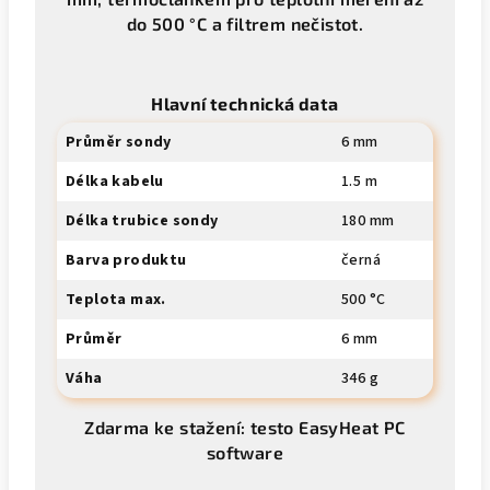
do 500 °C a filtrem nečistot.
Hlavní technická data
Průměr sondy
6 mm
Délka kabelu
1.5 m
Délka trubice sondy
180 mm
Barva produktu
černá
Teplota max.
500 °C
Průměr
6 mm
Váha
346 g
Zdarma ke stažení: testo EasyHeat PC
software