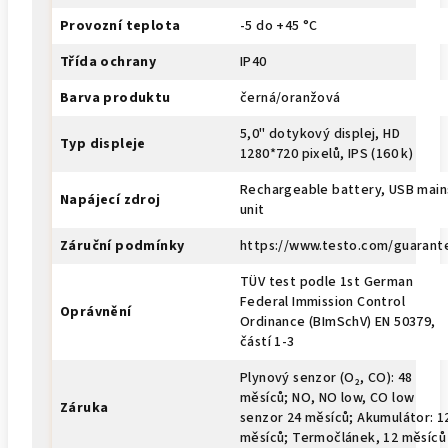
Provozní teplota
-5 do +45 °C
Třída ochrany
IP40
Barva produktu
černá/oranžová
5,0" dotykový displej, HD
Typ displeje
1280*720 pixelů, IPS (160 k)
Rechargeable battery, USB main
Napájecí zdroj
unit
Záruční podmínky
https://www.testo.com/guarant
TÜV test podle 1st German
Federal Immission Control
Oprávnění
Ordinance (BImSchV) EN 50379,
částí 1-3
Plynový senzor (O₂, CO): 48
měsíců; NO, NO low, CO low
Záruka
senzor 24 měsíců; Akumulátor: 1
měsíců; Termočlánek, 12 měsíců