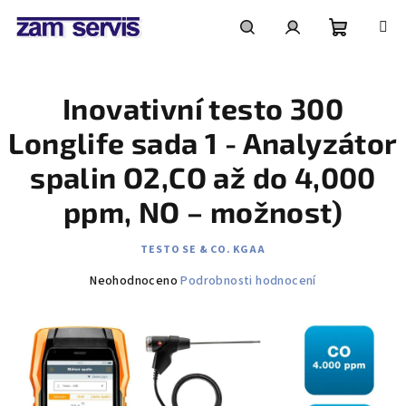
Přejít
na
obsah
Nákupní
Hledat
Přihlášení
Inovativní testo 300
košík
Longlife sada 1 - Analyzátor
spalin O2,CO až do 4,000
ppm, NO – možnost)
TESTO SE & CO. KGAA
Průměrné
Neohodnoceno
Podrobnosti hodnocení
hodnocení
produktu
je
0,0
z
5