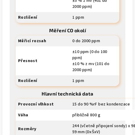
±5 % z mv (401 do
2000 ppm)
Rozlišení
1 ppm
Měření CO okolí
Měřicí rozsah
0 do 2000 ppm
±10 ppm (0 do 100
ppm)
Přesnost
±10 % z mv (101 do
2000 ppm)
Rozlišení
1 ppm
Hlavní technická data
Provozní vlhkost
15 do 90 %rF bez kondenzace
Váha
přibližně 800 g
244 (včetně připojení sondy) x 9
Rozměry
59 mm (DxŠxV)