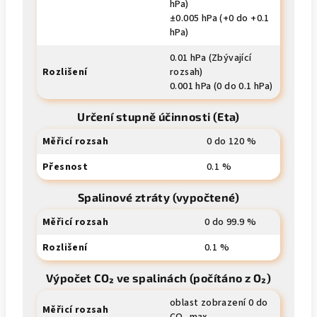
hPa)
±0.005 hPa (+0 do +0.1
hPa)
0.01 hPa (Zbývající
Rozlišení
rozsah)
0.001 hPa (0 do 0.1 hPa)
Určení stupně účinnosti (Eta)
Měřicí rozsah
0 do 120 %
Přesnost
0.1 %
Spalinové ztráty (vypočtené)
Měřicí rozsah
0 do 99.9 %
Rozlišení
0.1 %
Výpočet CO₂ ve spalinách (počítáno z O₂)
oblast zobrazení 0 do
Měřicí rozsah