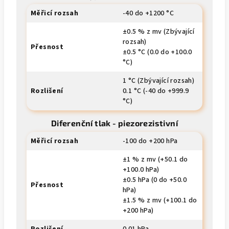
Měřicí rozsah
-40 do +1200 °C
±0.5 % z mv (Zbývající
rozsah)
Přesnost
±0.5 °C (0.0 do +100.0
°C)
1 °C (Zbývající rozsah)
Rozlišení
0.1 °C (-40 do +999.9
°C)
Diferenční tlak - piezorezistivní
Měřicí rozsah
-100 do +200 hPa
±1 % z mv (+50.1 do
+100.0 hPa)
±0.5 hPa (0 do +50.0
Přesnost
hPa)
±1.5 % z mv (+100.1 do
+200 hPa)