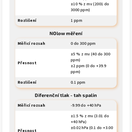
±10 % z mv (2001 do
3000 ppm)
Rozlišení
1 ppm
NOlow měření
Měřicí rozsah
0 do 300 ppm
±5 % z mv (40 do 300
ppm)
Přesnost
±2 ppm (0 do +39.9
ppm)
Rozlišení
0.1 ppm
Diferenční tlak - tah spalin
Měřicí rozsah
-9.99 do +40 hPa
±1.5 % z mv (3.01 do
+40 hPa)
±0.02 hPa (0.1 do +3.00
Přesnost