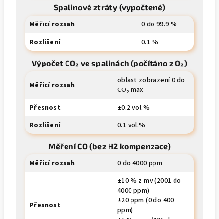
Spalinové ztráty (vypočtené)
Měřicí rozsah
0 do 99.9 %
Rozlišení
0.1 %
Výpočet CO₂ ve spalinách (počítáno z O₂)
oblast zobrazení 0 do
Měřicí rozsah
CO₂ max
Přesnost
±0.2 vol.%
Rozlišení
0.1 vol.%
Měření CO (bez H2 kompenzace)
Měřicí rozsah
0 do 4000 ppm
±10 % z mv (2001 do
4000 ppm)
±20 ppm (0 do 400
Přesnost
ppm)