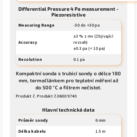
Differential Pressure 4 Pa measurement -
Piezoresistive
Measuring Range
-50 do +50 pa
±3 % z mv (Zbývající
Accuracy
rozsah)
±0.3 pa (< 10 pa)
Resolution
0.1 pa
Kompaktní sonda s trubicí sondy o délce 180
mm, termočlánkem pro teplotní měření až
do 500 °C a filtrem nečistot.
Produkt č. Produkt č.0600 9740
Hlavní technická data
Průměr sondy
6 mm
Délka kabelu
1.5 m