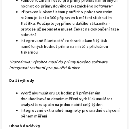
Funkce rozhraní Testo pro přímý přenos naměřených
hodnot do průmyslového/zákaznického software*
Připraven k okamžitému použití: v pohotovostním
režimu je testo 300 připraven k měření stisknutím
tlačítka. Použijete jej přímo u dalšího zákazníka -
protože již nebudete muset čekat na dokončení fáze
nulování
®
Integrované Bluetooth
rozhraní: okamžitý tisk
naměřených hodnot přímo na místě s příslušnou
tiskárnou
*Poznámka: výrobce musí do průmyslového software
integrovat rozhraní pro použití funkce
Další výhody
Výdrž akumulátoru 10 hodin: při průměrném
dvouhodinovém denním měření vydrží akumulátor
analyzátoru spalin na jedno nabití celý týden
Integrované extra silné magnety pro snadné uchycení
během měření
Obsah dodávky