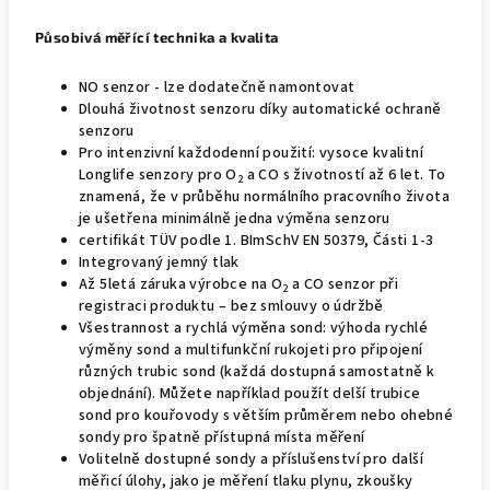
Působivá měřící technika a kvalita
NO senzor - lze dodatečně namontovat
Dlouhá životnost senzoru díky automatické ochraně
senzoru
Pro intenzivní každodenní použití: vysoce kvalitní
Longlife senzory pro O
a CO s životností až 6 let. To
2
znamená, že v průběhu normálního pracovního života
je ušetřena minimálně jedna výměna senzoru
certifikát TÜV podle 1. BImSchV EN 50379, Části 1-3
Integrovaný jemný tlak
Až 5letá záruka výrobce na O
a CO senzor při
2
registraci produktu – bez smlouvy o údržbě
Všestrannost a rychlá výměna sond: výhoda rychlé
výměny sond a multifunkční rukojeti pro připojení
různých trubic sond (každá dostupná samostatně k
objednání). Můžete například použít delší trubice
sond pro kouřovody s větším průměrem nebo ohebné
sondy pro špatně přístupná místa měření
Volitelně dostupné sondy a příslušenství pro další
měřicí úlohy, jako je měření tlaku plynu, zkoušky