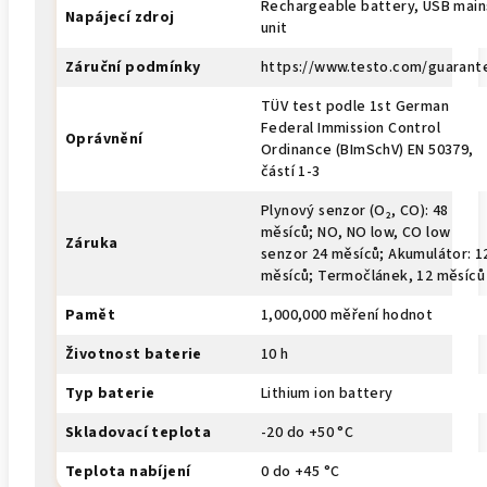
Rechargeable battery, USB main
Napájecí zdroj
unit
Záruční podmínky
https://www.testo.com/guarant
TÜV test podle 1st German
Federal Immission Control
Oprávnění
Ordinance (BImSchV) EN 50379,
částí 1-3
Plynový senzor (O₂, CO): 48
měsíců; NO, NO low, CO low
Záruka
senzor 24 měsíců; Akumulátor: 1
měsíců; Termočlánek, 12 měsíců
Pamět
1,000,000 měření hodnot
Životnost baterie
10 h
Typ baterie
Lithium ion battery
Skladovací teplota
-20 do +50 °C
Teplota nabíjení
0 do +45 °C