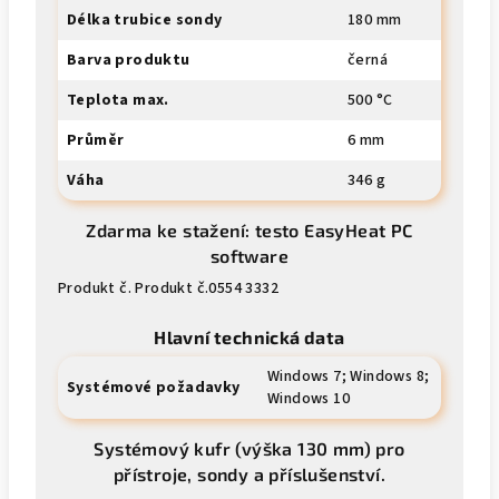
Délka trubice sondy
180 mm
Barva produktu
černá
Teplota max.
500 °C
Průměr
6 mm
Váha
346 g
Zdarma ke stažení: testo EasyHeat PC
software
Produkt č. Produkt č.0554 3332
Hlavní technická data
Windows 7; Windows 8;
Systémové požadavky
Windows 10
Systémový kufr (výška 130 mm) pro
přístroje, sondy a příslušenství.