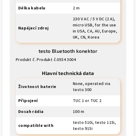
Délka kabelu
2 m
230 V AC / 5 V DC (2 A),
micro USB, for the use
Napájecí zdroj
in USA, CA, AU, Europe,
UK, CN, Korea
testo Bluetooth konektor
Produkt č. Produkt č.0554 3004
Hlavní technická data
None, operated via
Životnost baterie
testo 300
Připojení
TUC 1 or TUC 2
Dosah rádia
100 m
testo 510i, testo 115i,
compatible with
testo 915i