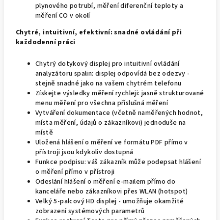
plynového potrubí, měření diferenční teploty a
měření CO v okolí
Chytré, intuitivní, efektivní: snadné ovládání při
každodenní práci
Chytrý dotykový displej pro intuitivní ovládání
analyzátoru spalin: displej odpovídá bez odezvy -
stejně snadné jako na vašem chytrém telefonu
Získejte výsledky měření rychleji: jasně strukturované
menu měření pro všechna příslušná měření
Vytváření dokumentace (včetně naměřených hodnot,
místa měření, údajů o zákazníkovi) jednoduše na
místě
Uložená hlášení o měření ve formátu PDF přímo v
přístroji jsou kdykoliv dostupná
Funkce podpisu: váš zákazník může podepsat hlášení
o měření přímo v přístroji
Odeslání hlášení o měření e-mailem přímo do
kanceláře nebo zákazníkovi přes WLAN (hotspot)
Velký 5-palcový HD displej - umožňuje okamžité
zobrazení systémových parametrů