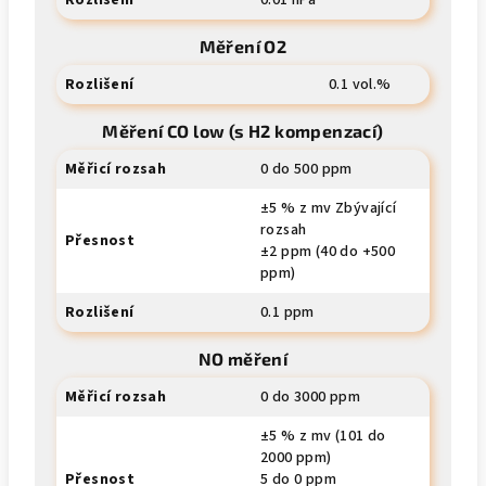
Rozlišení
0.01 hPa
Měření O2
Rozlišení
0.1 vol.%
Měření CO low (s H2 kompenzací)
Měřicí rozsah
0 do 500 ppm
±5 % z mv Zbývající
rozsah
Přesnost
±2 ppm (40 do +500
ppm)
Rozlišení
0.1 ppm
NO měření
Měřicí rozsah
0 do 3000 ppm
±5 % z mv (101 do
2000 ppm)
Přesnost
5 do 0 ppm