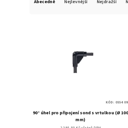
Abecedně
Nejlevnější
Nejdražší
a
z
e
n
í
p
r
o
d
u
KÓD:
0554 0
k
90° úhel pro připojení sond s vrtulkou (Ø 10
mm)
t