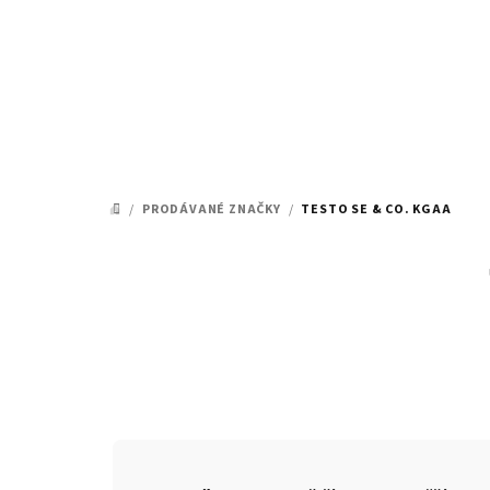
Přejít
na
obsah
/
PRODÁVANÉ ZNAČKY
/
TESTO SE & CO. KGAA
DOMŮ
Ř