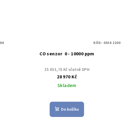
104
KÓD:
0554 2100
CO senzor 0 - 10000 ppm
35 053,70 Kč včetně DPH
28 970 Kč
Skladem
Do košíku