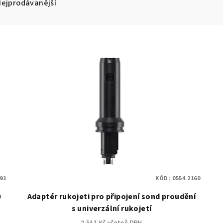
Nejprodávanější
991
KÓD:
0554 2160
0
Adaptér rukojeti pro připojení sond proudění
s univerzální rukojetí