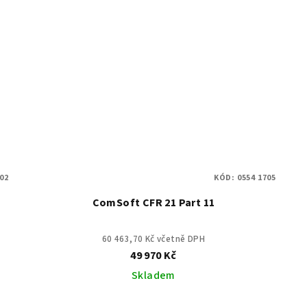
102
KÓD:
0554 1705
ComSoft CFR 21 Part 11
60 463,70 Kč včetně DPH
49 970 Kč
Skladem