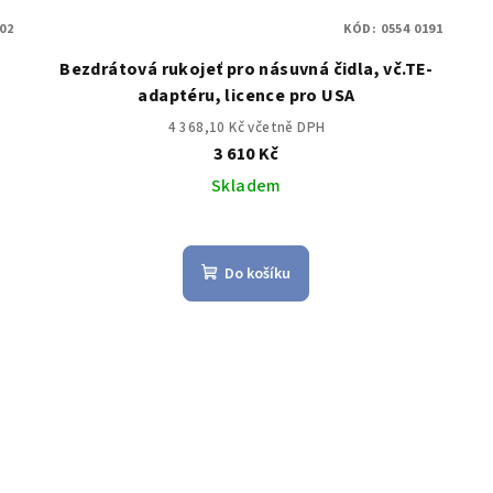
902
KÓD:
0554 0191
Bezdrátová rukojeť pro násuvná čidla, vč.TE-
adaptéru, licence pro USA
4 368,10 Kč včetně DPH
3 610 Kč
Skladem
Do košíku