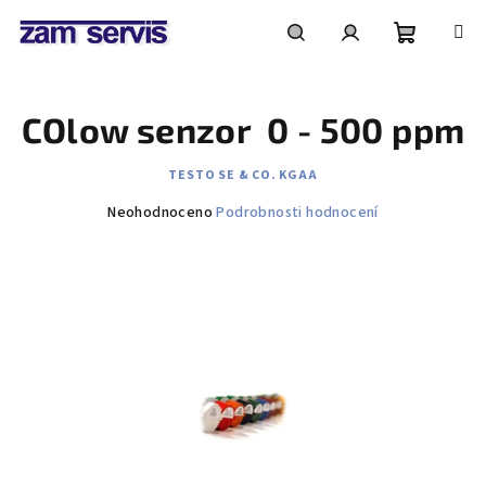
Přejít
na
obsah
Nákupní
Hledat
Přihlášení
COlow senzor 0 - 500 ppm
košík
TESTO SE & CO. KGAA
Průměrné
Neohodnoceno
Podrobnosti hodnocení
hodnocení
produktu
je
0,0
z
5
hvězdiček.