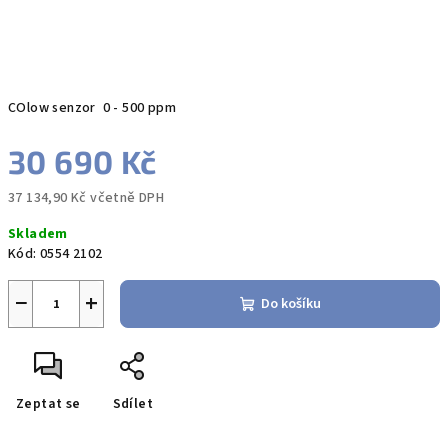
COlow senzor 0 - 500 ppm
30 690 Kč
37 134,90 Kč včetně DPH
Měrná
Skladem
cena:
Kód:
0554 2102
−
+
Do košíku
Zeptat se
Sdílet