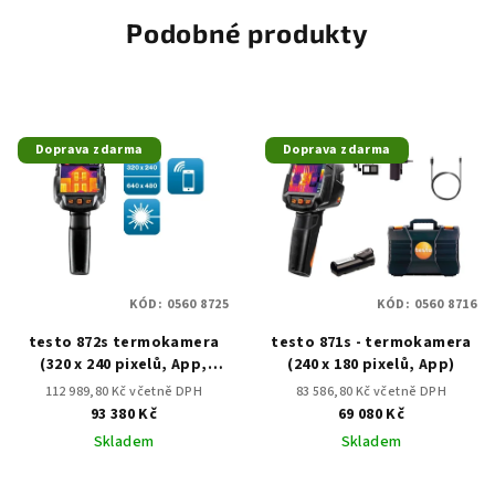
Podobné produkty
Doprava zdarma
Doprava zdarma
KÓD:
0560 8725
KÓD:
0560 8716
testo 872s termokamera
testo 871s - termokamera
(320 x 240 pixelů, App,
(240 x 180 pixelů, App)
laser)
112 989,80 Kč včetně DPH
83 586,80 Kč včetně DPH
93 380 Kč
69 080 Kč
Skladem
Skladem