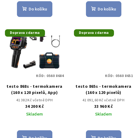
Do košíku
Do košíku
Doprava zdarma
Doprava zdarma
KÓD:
0560 8684
KÓD:
0560 8651
testo 868s - termokamera
testo 865s - termokamera
(160 x 120 pixelů, App)
(160 x 120 pixelů)
41 382 Kč včetně DPH
41 091,60 Kč včetně DPH
34 200 Kč
33 960 Kč
Skladem
Skladem