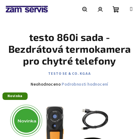
Přejít
na
obsah
Nákupní
Hledat
Přihlášení
testo 860i sada -
košík
Bezdrátová termokamera
pro chytré telefony
TESTO SE & CO. KGAA
Průměrné
Neohodnoceno
Podrobnosti hodnocení
hodnocení
Novinka
produktu
je
0,0
z
5
hvězdiček.