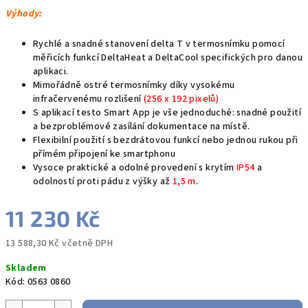
Výhody:
Rychlé a snadné stanovení delta T v termosnímku pomocí
měřicích funkcí DeltaHeat a DeltaCool specifických pro danou
aplikaci.
Mimořádně ostré termosnímky díky vysokému
infračervenému rozlišení
(256 x 192 pixelů)
S aplikací testo Smart App je vše jednoduché: snadné použití
a bezproblémové zasílání dokumentace na místě.
Flexibilní použití s bezdrátovou funkcí nebo jednou rukou při
přímém připojení ke smartphonu
Vysoce praktické a odolné provedení s krytím
IP54
a
odolností proti pádu z výšky až
1,5 m
.
11 230 Kč
13 588,30 Kč včetně DPH
Měrná
Skladem
cena:
Kód:
0563 0860