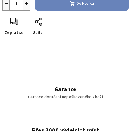
−
+
Do košíku
Zeptat se
Sdílet
Garance
Garance doručení nepoškozeného zboží
Přes 3000 výdejních míst