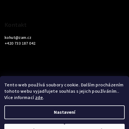
í
Kontakt
kohut
@
zam.cz
+420 733 187 042
Informace pro vás
Tento web používá soubory cookie. Dalším procházením
tohoto webu vyjadřujete souhlas s jejich používáním..
Obchodní podmínky
Více informací
zde
.
Podmínky ochrany osobních údajů
Nastavení
Copyright 2026
ZAM Servis Testo
. Všechna práva vyhrazena.
Upravit nastavení cookies