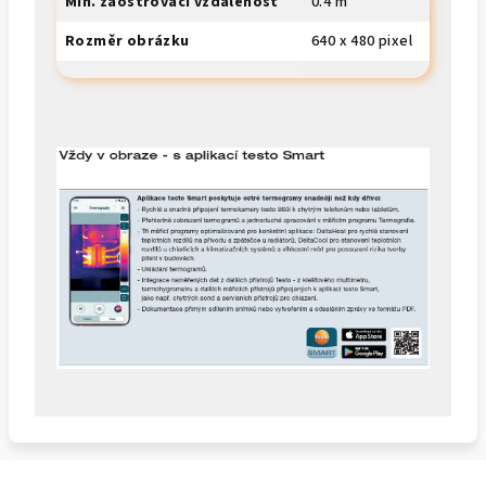
Min. zaostřovací vzdálenost
0.4 m
Rozměr obrázku
640 x 480 pixel