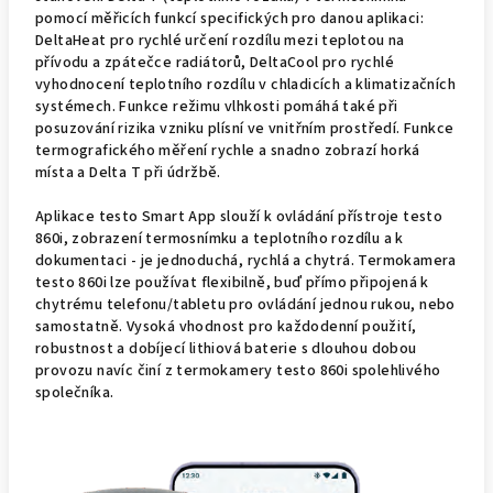
pomocí měřicích funkcí specifických pro danou aplikaci:
DeltaHeat pro rychlé určení rozdílu mezi teplotou na
přívodu a zpátečce radiátorů, DeltaCool pro rychlé
vyhodnocení teplotního rozdílu v chladicích a klimatizačních
systémech. Funkce režimu vlhkosti pomáhá také při
posuzování rizika vzniku plísní ve vnitřním prostředí. Funkce
termografického měření rychle a snadno zobrazí horká
místa a Delta T při údržbě.
Aplikace testo Smart App slouží k ovládání přístroje testo
860i, zobrazení termosnímku a teplotního rozdílu a k
dokumentaci - je jednoduchá, rychlá a chytrá. Termokamera
testo 860i lze používat flexibilně, buď přímo připojená k
chytrému telefonu/tabletu pro ovládání jednou rukou, nebo
samostatně. Vysoká vhodnost pro každodenní použití,
robustnost a dobíjecí lithiová baterie s dlouhou dobou
provozu navíc činí z termokamery testo 860i spolehlivého
společníka.