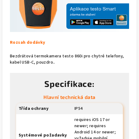
Rozsah dodávky
Bezdrátová termokamera testo 860i pro chytré telefony,
kabel USB-C, pouzdro..
Specifikace:
Hlavní technická data
Třída ochrany
IP54
requires iOS 17 or
newer; requires
Android 14 or newer;
Systémové požadavky
vyžaduje mobilní