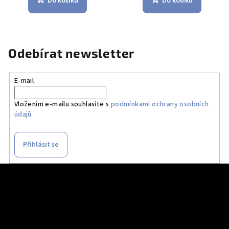
Do košíku
Do košíku
Odebírat newsletter
E-mail
Vložením e-mailu souhlasíte s
podmínkami ochrany osobních
údajů
Přihlásit se
Z
á
p
a
t