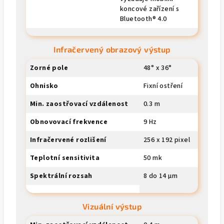
koncové zařízení s
Bluetooth® 4.0
Infračervený obrazový výstup
Zorné pole
48° x 36°
Ohnisko
Fixní ostření
Min. zaostřovací vzdálenost
0.3 m
Obnovovací frekvence
9 Hz
Infračervené rozlišení
256 x 192 pixel
Teplotní sensitivita
50 mk
Spektrální rozsah
8 do 14 µm
Vizuální výstup