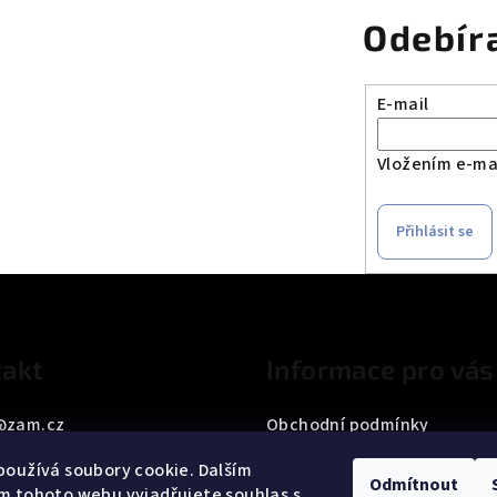
v
Odebír
ý
p
i
E-mail
s
u
Vložením e-mai
Přihlásit se
akt
Informace pro vás
@
zam.cz
Obchodní podmínky
33 187 042
Podmínky ochrany osobních
oužívá soubory cookie. Dalším
Odmítnout
m tohoto webu vyjadřujete souhlas s