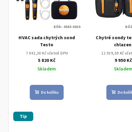
í
i
p
s
r
KÓD:
0563 0010
KÓ
p
o
HVAC sada chytrých sond
Chytré sondy te
r
d
Testo
chlazen
o
u
7 042,20 Kč včetně DPH
12 039,50 Kč vč
5 820 Kč
9 950 K
d
k
Skladem
Sklade
u
t
k
ů
Do košíku
Do koší
t
ů
Tip