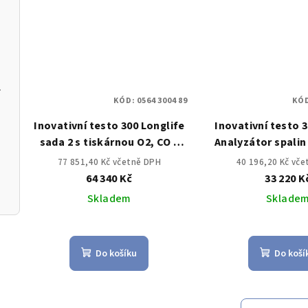
m k aplikaci
KÓD:
0564 3004 89
KÓ
Inovativní testo 300 Longlife
Inovativní testo 3
sada 2 s tiskárnou O2, CO s
Analyzátor spalin
kompenzací H2 až do 30,000
do 4,000 p
77 851,40 Kč včetně DPH
40 196,20 Kč vč
ppm, NO – možnost)
64 340 Kč
33 220 K
Skladem
Sklade
Do košíku
Do koší