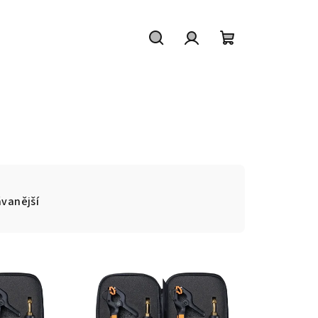
Hledat
Přihlášení
Nákupní
košík
vanější