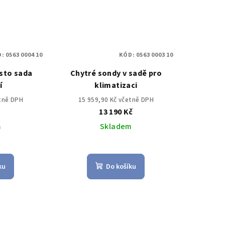
D:
0563 0004 10
KÓD:
0563 0003 10
sto sada
Chytré sondy v sadě pro
í
klimatizaci
etně DPH
15 959,90 Kč včetně DPH
č
13 190 Kč
m
Skladem
ku
Do košíku