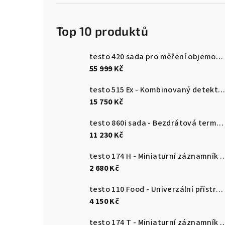
Top 10 produktů
testo 420 sada pro měření objemového průtoku
55 999 Kč
testo 515 Ex - Kombinovaný detektor únik
15 750 Kč
testo 860i sada - Bezdrátová termokamera pro chytré telefony
11 230 Kč
testo 174 H - Miniaturní záznamník pro měření teploty a vlhkosti 
2 680 Kč
testo 110 Food - Univerzální přístroj pro měření teploty s připojením k aplikaci
4 150 Kč
testo 174 T - Miniaturní záznamník teploty s USB-