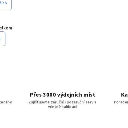
ších
celkem
u
Přes 3000 výdejních míst
Ka
zeného
Zajišťujeme záruční i pozáruční servis
Poraden
včetně kalibrací