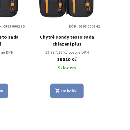
D:
0563 0002 10
KÓD:
0563 0002 41
sto sada
Chytré sondy testo sada
í
chlazení plus
etně DPH
19 977,10 Kč včetně DPH
č
16 510 Kč
m
Skladem
ku
Do košíku