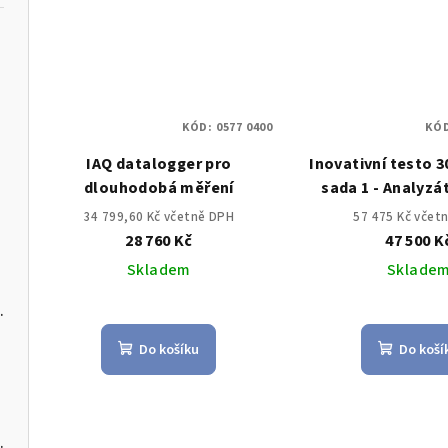
KÓD:
0577 0400
KÓ
IAQ datalogger pro
Inovativní testo 3
u
dlouhodobá měření
sada 1 - Analyzá
O2,CO až do 4,000
34 799,60 Kč včetně DPH
57 475 Kč včet
možnost
28 760 Kč
47 500 K
Skladem
Sklade
s USB-C a softwarem pro PC
Do košíku
Do koší
C a softwarem pro PC