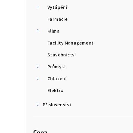
n
Vytápění
n
Farmacie
í
Klima
p
Facility Management
a
Stavebnictví
n
Průmysl
e
Chlazení
l
Elektro
Příslušenství
Cena