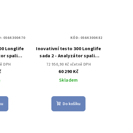
D:
0564 3004 70
KÓD:
0564 3004 82
00 Longlife
Inovativní testo 300 Longlife
tor spalin
sada 2 - Analyzátor spalin
 ppm, NO –
(O2, CO s kompenzací H2 až
ně DPH
72 950,90 Kč včetně DPH
)
do 30,000 ppm, NO –
č
60 290 Kč
možnost)
m
Skladem
ku
Do košíku