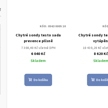
č
KÓD:
0563 0005 10
KÓ
Chytré sondy testo sada
Chytré sondy te
prevence plísně
vytápěn
7 308,40 Kč včetně DPH
10 430,20 Kč vč
6 040 Kč
8 620 K
Skladem
Sklade
Do košíku
Do koší