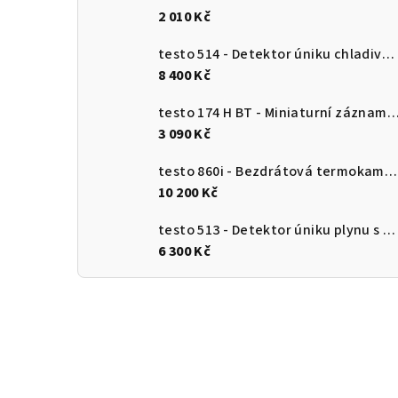
2 010 Kč
testo 514 - Detektor úniku chladiva s ohebnou sondou
8 400 Kč
testo 174 H BT - Miniaturní záznamník pro měření teploty a vlhkosti s Bluetooth a připojení
3 090 Kč
testo 860i - Bezdrátová termokamera pro chytré telefony
10 200 Kč
testo 513 - Detektor úniku plynu s ohebnou sondou
6 300 Kč