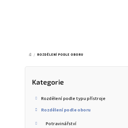
Přejít
na
obsah
/
ROZDĚLENÍ PODLE OBORU
DOMŮ
P
o
Kategorie
Přeskočit
kategorie
s
Rozdělení podle typu přístroje
t
Rozdělení podle oboru
r
a
Potravinářství