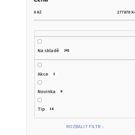
0
Kč
277870
K
Na skladě
241
Akce
1
Novinka
9
Tip
14
ROZBALIT FILTR