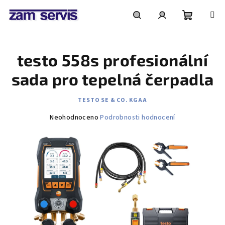
Přejít
na
obsah
Nákupní
Hledat
Přihlášení
testo 558s profesionální
košík
sada pro tepelná čerpadla
TESTO SE & CO. KGAA
Průměrné
Neohodnoceno
Podrobnosti hodnocení
hodnocení
produktu
je
0,0
z
5
hvězdiček.