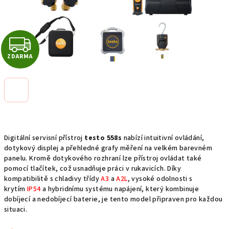
Z
ZDARMA
D
A
R
M
Digitální servisní přístroj
testo 558s
nabízí intuitivní ovládání,
A
dotykový displej a přehledné grafy měření na velkém barevném
panelu. Kromě dotykového rozhraní lze přístroj ovládat také
pomocí tlačítek, což usnadňuje práci v rukavicích. Díky
kompatibilitě s chladivy třídy
A3
a
A2L
, vysoké odolnosti s
krytím
IP54
a hybridnímu systému napájení, který kombinuje
dobíjecí a nedobíjecí baterie, je tento model připraven pro každou
situaci.