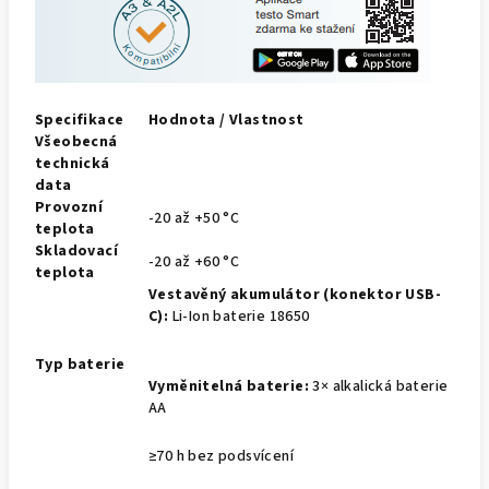
Specifikace
Hodnota / Vlastnost
Všeobecná
technická
data
Provozní
-20 až +50 °C
teplota
Skladovací
-20 až +60 °C
teplota
Vestavěný akumulátor (konektor USB-
C):
Li-Ion baterie 18650
Typ baterie
Vyměnitelná baterie:
3× alkalická baterie
AA
≥70 h bez podsvícení