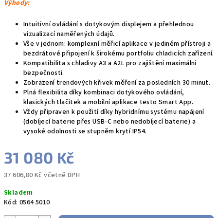
Výhody:
Intuitivní ovládání s dotykovým displejem a přehlednou
vizualizací naměřených údajů.
Vše v jednom: komplexní měřicí aplikace v jediném přístroji a
bezdrátové připojení k širokému portfoliu chladicích zařízení.
Kompatibilita s chladivy A3 a A2L pro zajištění maximální
bezpečnosti.
Zobrazení trendových křivek měření za posledních 30 minut.
Plná flexibilita díky kombinaci dotykového ovládání,
klasických tlačítek a mobilní aplikace testo Smart App.
Vždy připraven k použití díky hybridnímu systému napájení
(dobíjecí baterie přes USB-C nebo nedobíjecí baterie) a
vysoké odolnosti se stupněm krytí IP54.
31 080 Kč
37 606,80 Kč včetně DPH
Měrná
Skladem
cena:
Kód:
0564 5010