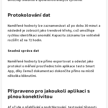
umožňují snadnou a spolehlivou analýzu systému.
Protokolování dat
Naměřené hodnoty lze zaznamenávat až po dobu 30 minut a
následně je zobrazit jako trendové křivky, což umožňuje
rychlou identifikaci anomálií. Kapacitu záznamu lze volitelně
rozšířit až na 72 hodin.
Snadná správa dat
Naměřené hodnoty lze přímo exportovat a odeslat jako
protokol o měření prostřednictvím aplikace testo Smart
App, díky čemuž dokumentaci dokončíte přímo na místě
několika kliknutími.
Připraveno pro jakoukoli aplikaci s
plnou konektivitou
Ať už jde o přehřívání a podchlazování, testování těsnosti,