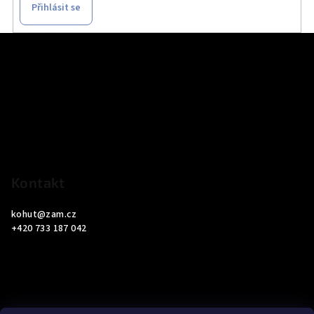
Přihlásit se
Z
á
p
a
t
í
Kontakt
kohut
@
zam.cz
+420 733 187 042