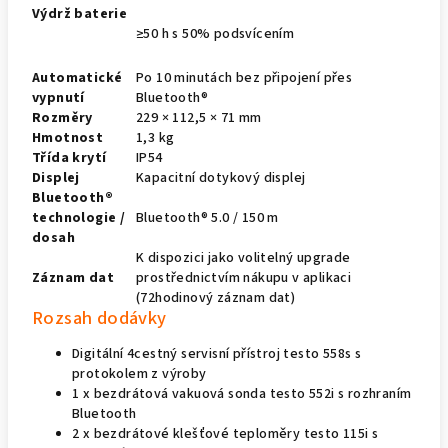
Výdrž baterie
≥50 h s 50% podsvícením
Automatické
Po 10 minutách bez připojení přes
vypnutí
Bluetooth®
Rozměry
229 × 112,5 × 71 mm
Hmotnost
1,3 kg
Třída krytí
IP54
Displej
Kapacitní dotykový displej
Bluetooth®
technologie /
Bluetooth® 5.0 / 150 m
dosah
K dispozici jako volitelný upgrade
Záznam dat
prostřednictvím nákupu v aplikaci
(72hodinový záznam dat)
Rozsah dodávky
Digitální 4cestný servisní přístroj testo 558s s
protokolem z výroby
1 x bezdrátová vakuová sonda testo 552i s rozhraním
Bluetooth
2 x bezdrátové klešťové teploměry testo 115i s