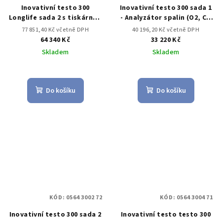
Inovativní testo 300
Inovativní testo 300 sada 1
Longlife sada 2 s tiskárnou
- Analyzátor spalin (O2, CO
O2, CO s kompenzací H2 až
až do 4,000 ppm)
77 851,40 Kč včetně DPH
40 196,20 Kč včetně DPH
do 30,000 ppm, NO –
64 340 Kč
33 220 Kč
možnost)
Skladem
Skladem
Do košíku
Do košíku
KÓD:
0564 3002 72
KÓD:
0564 3004 71
Inovativní testo 300 sada 2
Inovativní testo testo 300