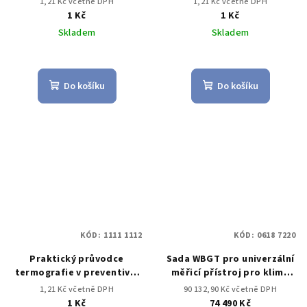
1,21 Kč včetně DPH
1,21 Kč včetně DPH
1 Kč
1 Kč
Skladem
Skladem
Do košíku
Do košíku
KÓD:
1111 1112
KÓD:
0618 7220
Praktický průvodce
Sada WBGT pro univerzální
termografie v preventivní
měřicí přístroj pro klima
údržbě
testo 400
1,21 Kč včetně DPH
90 132,90 Kč včetně DPH
1 Kč
74 490 Kč