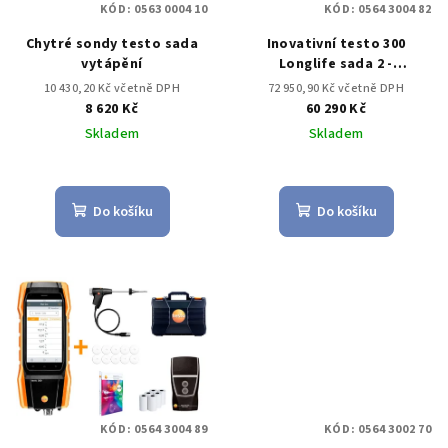
KÓD:
0563 0004 10
KÓD:
0564 3004 82
r
Chytré sondy testo sada
Inovativní testo 300
o
vytápění
Longlife sada 2 -
d
Analyzátor spalin (O2, CO s
10 430,20 Kč včetně DPH
72 950,90 Kč včetně DPH
u
kompenzací H2 až do 30,000
8 620 Kč
60 290 Kč
ppm, NO – možnost)
k
Skladem
Skladem
t
ů
Do košíku
Do košíku
KÓD:
0564 3004 89
KÓD:
0564 3002 70