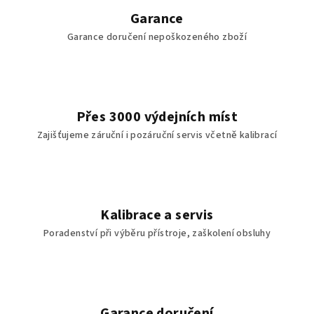
v
Garance
k
Garance doručení nepoškozeného zboží
y
v
ý
p
i
Přes 3000 výdejních míst
s
Zajišťujeme záruční i pozáruční servis včetně kalibrací
u
Kalibrace a servis
Poradenství při výběru přístroje, zaškolení obsluhy
Garance doručení