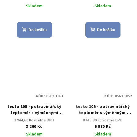
Skladem
Skladem
Do košíku
Do košíku
KÓD:
0563 1051
KÓD:
0563 1052
testo 105 - potravinářský
testo 105 - potravinářský
teploměr s výměnnými
teploměr s výměnnými
měřicími špičkami
měřicími špičkami sada
3 944,60 Kč včetně DPH
8 445,80 Kč včetně DPH
3 260 Kč
6 980 Kč
Skladem
Skladem