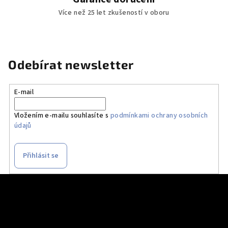
Více než 25 let zkušeností v oboru
Odebírat newsletter
E-mail
Vložením e-mailu souhlasíte s
podmínkami ochrany osobních
údajů
Přihlásit se
Z
á
p
a