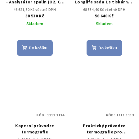
- Analyzátor spalin (O2, CO
Longlife sada 1 s tiskárnou
až do 8,000 ppm)
- Analyzátor spalin (O2, CO
46 621,30 Kč včetně DPH
68 534,40 Kč včetně DPH
až do 4,000 ppm, NO –
38 530 Kč
56 640 Kč
možnost)
Skladem
Skladem
Do košíku
Do košíku
KÓD:
1111 1114
KÓD:
1111 1113
Kapesní průvodce
Praktický průvodce
termografie
termografie pro
fotovoltaická zařízení.