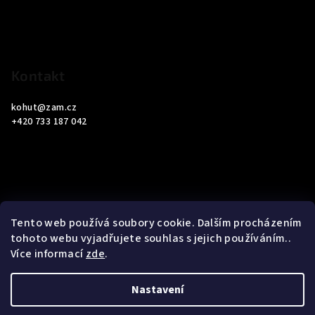
t
í
Kontakt
kohut
@
zam.cz
+420 733 187 042
Informace pro vás
Tento web používá soubory cookie. Dalším procházením
tohoto webu vyjadřujete souhlas s jejich používáním..
Obchodní podmínky
Více informací
zde
.
Podmínky ochrany osobních údajů
Nastavení
Copyright 2026
ZAM Servis Testo
. Všechna práva vyhrazena.