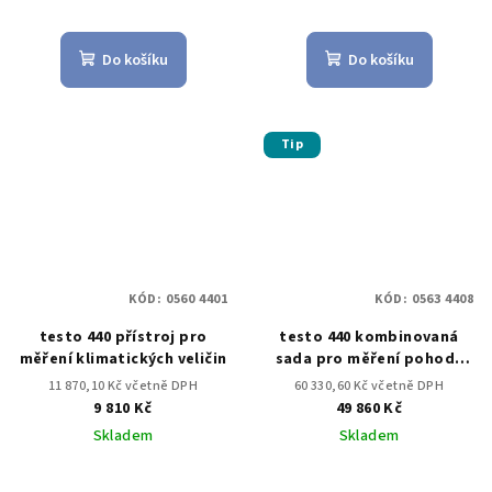
Do košíku
Do košíku
Tip
KÓD:
0560 4401
KÓD:
0563 4408
testo 440 přístroj pro
testo 440 kombinovaná
měření klimatických veličin
sada pro měření pohody
prostředí s BT
11 870,10 Kč včetně DPH
60 330,60 Kč včetně DPH
9 810 Kč
49 860 Kč
Skladem
Skladem