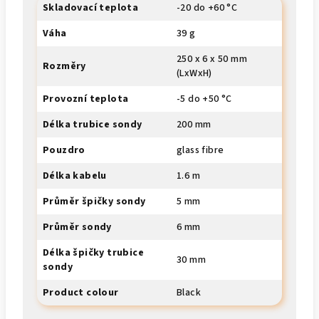
Skladovací teplota
-20 do +60 °C
Váha
39 g
250 x 6 x 50 mm
Rozměry
(LxWxH)
Provozní teplota
-5 do +50 °C
Délka trubice sondy
200 mm
Pouzdro
glass fibre
Délka kabelu
1.6 m
Průměr špičky sondy
5 mm
Průměr sondy
6 mm
Délka špičky trubice
30 mm
sondy
Product colour
Black