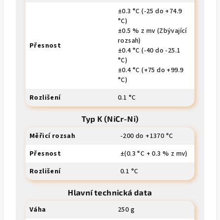
±0.3 °C (-25 do +74.9
°C)
±0.5 % z mv (Zbývající
rozsah)
Přesnost
±0.4 °C (-40 do -25.1
°C)
±0.4 °C (+75 do +99.9
°C)
Rozlišení
0.1 °C
Typ K (NiCr-Ni)
Měřicí rozsah
-200 do +1370 °C
Přesnost
±(0.3 °C + 0.3 % z mv)
Rozlišení
0.1 °C
Hlavní technická data
Váha
250 g