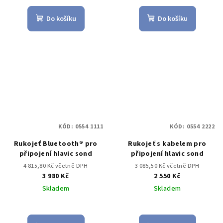
Do košíku
Do košíku
KÓD:
0554 1111
KÓD:
0554 2222
Rukojeť Bluetooth® pro
Rukojeť s kabelem pro
připojení hlavic sond
připojení hlavic sond
4 815,80 Kč včetně DPH
3 085,50 Kč včetně DPH
3 980 Kč
2 550 Kč
Skladem
Skladem