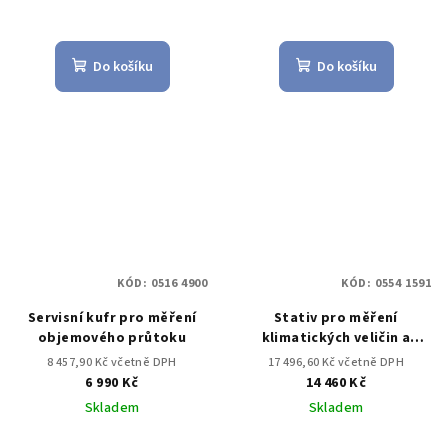
Do košíku
Do košíku
KÓD:
0516 4900
KÓD:
0554 1591
Servisní kufr pro měření
Stativ pro měření
objemového průtoku
klimatických veličin a
pohody prostředí - aby
8 457,90 Kč včetně DPH
17 496,60 Kč včetně DPH
bylo zajištěno umístění
6 990 Kč
14 460 Kč
sond v souladu se
Skladem
Skladem
standardem