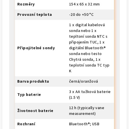
Rozměry
154 x 65 x 32 mm
Provozní teplota
-20 do +50 °C
1 x digital kabelová
sonda nebo 1 x
tepltoní sonda NTC s
připojením TUC, 1 x
Připojitelné sondy
digitální Bluetooth®
sonda nebo testo
Chytrá sonda, 1 x
teplotní sonda TC typ
K
Barva produktu
černá/oranžová
3 x AA tužková baterie
Typ baterie
(1.5 V)
12 h (typically vane
Životnost baterie
measurement)
Rozhraní
Bluetooth®; USB