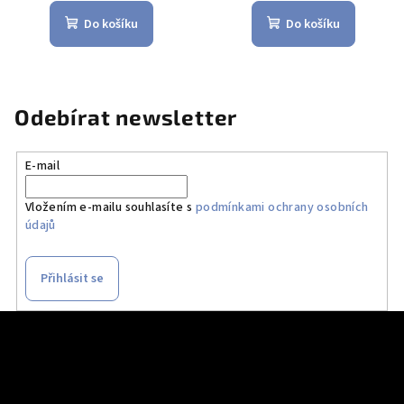
Do košíku
Do košíku
Odebírat newsletter
E-mail
Vložením e-mailu souhlasíte s
podmínkami ochrany osobních
údajů
Přihlásit se
Z
á
p
a