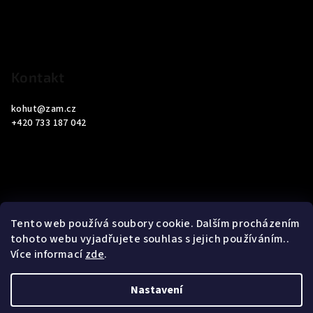
t
í
Kontakt
kohut
@
zam.cz
+420 733 187 042
Informace pro vás
Tento web používá soubory cookie. Dalším procházením
tohoto webu vyjadřujete souhlas s jejich používáním..
Obchodní podmínky
Více informací
zde
.
Podmínky ochrany osobních údajů
Nastavení
Copyright 2026
ZAM Servis Testo
. Všechna práva vyhrazena.