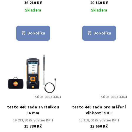
16 210 Kč
20 160 Kč
Skladem
Skladem
Do košíku
Do košíku
KÓD:
0563 4401
KÓD:
0563 4404
testo 440 sada s vrtulkou
testo 440 sada pro měření
16 mm
vlhkosti s BT
19 093,80 Kč včetně DPH
15 318,60 Kč včetně DPH
15 780 Kč
12 660 Kč