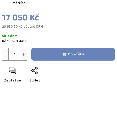
médiích
17 050 Kč
20 630,50 Kč včetně DPH
Měrná
Skladem
cena:
Kód:
0563 4412
−
+
Do košíku
Zeptat se
Sdílet