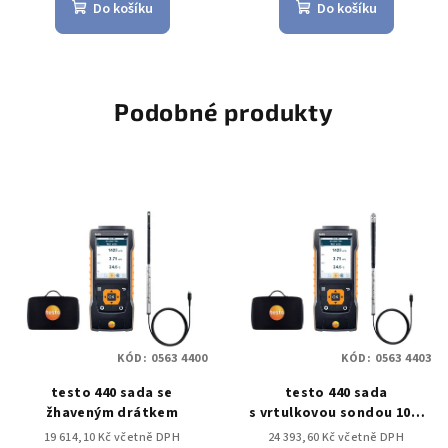
Do košíku
Do košíku
Podobné produkty
KÓD:
0563 4400
KÓD:
0563 4403
testo 440 sada se
testo 440 sada
žhaveným drátkem
s vrtulkovou sondou 100-
mm s BT
19 614,10 Kč včetně DPH
24 393,60 Kč včetně DPH