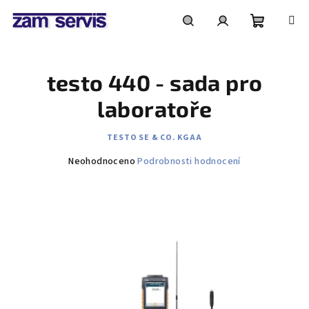
Přejít
na
obsah
Nákupní
Hledat
Přihlášení
testo 440 - sada pro
košík
laboratoře
TESTO SE & CO. KGAA
Průměrné
Neohodnoceno
Podrobnosti hodnocení
hodnocení
produktu
je
0,0
z
5
hvězdiček.