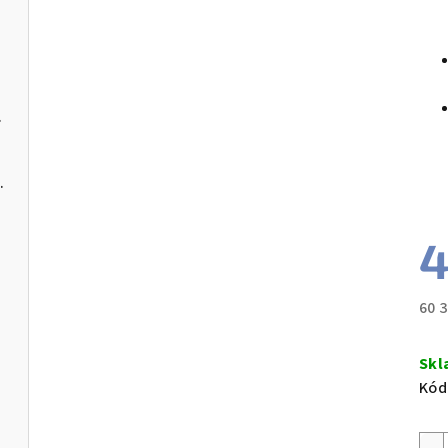
m k aplikaci
C a softwarem pro PC
4
in)
60 
leje
Měr
cen
Skl
u
Kód
s USB-C a softwarem pro PC