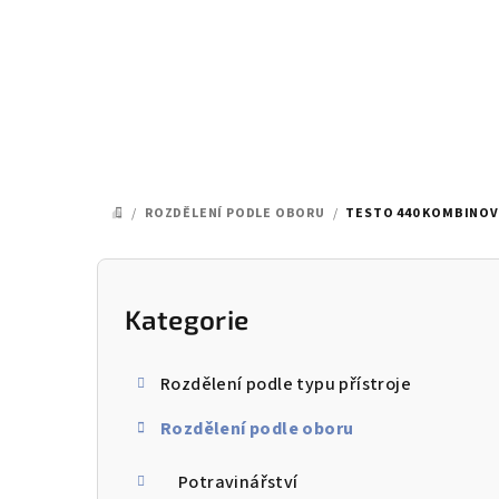
Přejít
na
obsah
/
ROZDĚLENÍ PODLE OBORU
/
TESTO 440 KOMBINOV
DOMŮ
P
o
Kategorie
Přeskočit
kategorie
s
Rozdělení podle typu přístroje
t
Rozdělení podle oboru
r
a
Potravinářství