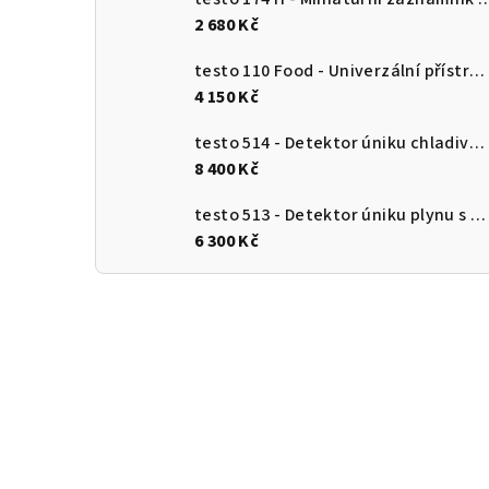
2 680 Kč
testo 110 Food - Univerzální přístroj pro měření teploty s připojením k aplikaci
4 150 Kč
testo 514 - Detektor úniku chladiva s ohebnou sondou
8 400 Kč
testo 513 - Detektor úniku plynu s ohebnou sondou
6 300 Kč