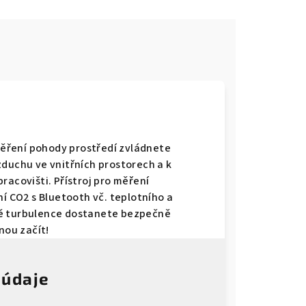
ěření pohody prostředí zvládnete
zduchu ve vnitřních prostorech a k
racovišti. Přístroj pro měření
ní CO2 s Bluetooth vč. teplotního a
ně turbulence dostanete bezpečně
nou začít!
 údaje