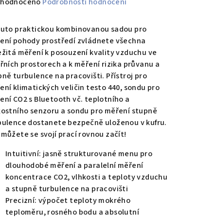
měrné
hodnoceno
Podrobnosti hodnocení
nocení
duktu
outo praktickou kombinovanou sadou pro
ení pohody prostředí zvládnete všechna
ežitá měření k posouzení kvality vzduchu ve
třních prostorech a k měření rizika průvanu a
pně turbulence na pracovišti. Přístroj pro
zdiček.
ení klimatických veličin testo 440, sondu pro
ení CO2 s Bluetooth vč. teplotního a
kostního senzoru a sondu pro měření stupně
bulence dostanete bezpečně uloženou v kufru.
 můžete se svojí prací rovnou začít!
Intuitivní: jasně strukturované menu pro
dlouhodobé měření a paralelní měření
koncentrace CO2, vlhkosti a teploty vzduchu
a stupně turbulence na pracovišti
Precizní: výpočet teploty mokrého
teploměru, rosného bodu a absolutní