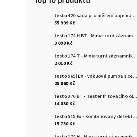
testo 420 sada pro měření objemového průtoku
55 999 Kč
testo 174 H BT - Miniaturní záznamník pro měření teploty a vlhkosti s Bluetooth a připojení
3 090 Kč
testo 174 T - Miniaturní záznamník teploty s USB-
2 010 Kč
testo 565i EX - Vakuová pumpa s certifikací ATEX (7 CFM / 198 l/m
25 860 Kč
testo 270 BT - Tester fritovacího o
14 030 Kč
testo 515 Ex - Kombinovaný detektor únik
15 750 Kč
testo 174 H - Miniaturní záznamník pro měření teploty a vlhkosti 