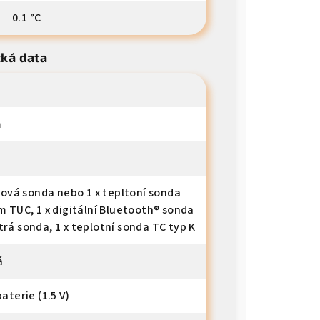
0.1 °C
cká data
m
elová sonda nebo 1 x tepltoní sonda
m TUC, 1 x digitální Bluetooth® sonda
rá sonda, 1 x teplotní sonda TC typ K
á
aterie (1.5 V)