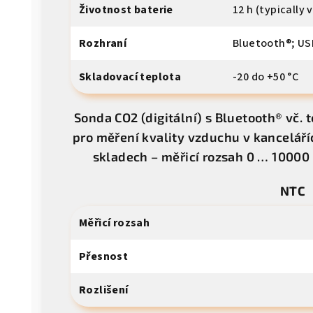
Životnost baterie
12 h (typicall
Rozhraní
Bluetooth®; US
Skladovací teplota
-20 do +50 °C
Sonda CO2 (digitální) s Bluetooth® vč. 
pro měření kvality vzduchu v kanceláří
skladech – měřicí rozsah 0 … 10000 
NTC
Měřicí rozsah
Přesnost
Rozlišení