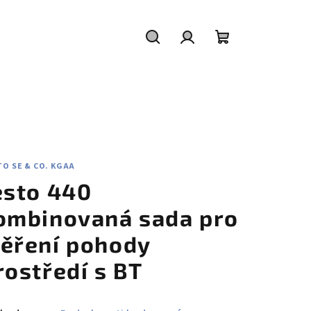
Hledat
Přihlášení
Nákupní
košík
O SE & CO. KGAA
esto 440
ombinovaná sada pro
ěření pohody
rostředí s BT