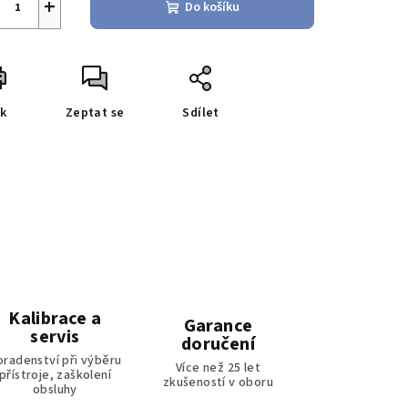
+
Do košíku
sk
Zeptat se
Sdílet
Kalibrace a
Garance
servis
doručení
oradenství při výběru
Více než 25 let
přístroje, zaškolení
zkušeností v oboru
obsluhy