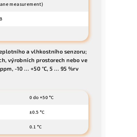
y vane measurement)
B
teplotního a vlhkostního senzoru;
ch, výrobních prostorech nebo ve
ppm, -10 … +50 °C, 5 … 95 %rv
0 do +50 °C
±0.5 °C
0.1 °C