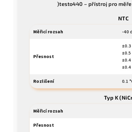
)testo440 – přístroj pro měře
NTC
Měřicí rozsah
-40 
±0.3
±0.5
Přesnost
±0.4 
±0.4
Rozlišení
0.1 °
Typ K (NiC
Měřicí rozsah
Přesnost