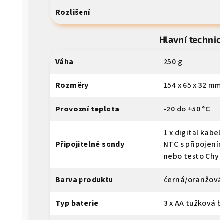
Rozlišení
Hlavní techni
Váha
250 g
Rozměry
154 x 65 x 32 m
Provozní teplota
-20 do +50 °C
1 x digital kab
Připojitelné sondy
NTC s připojení
nebo testo Chyt
Barva produktu
černá/oranžov
Typ baterie
3 x AA tužková b