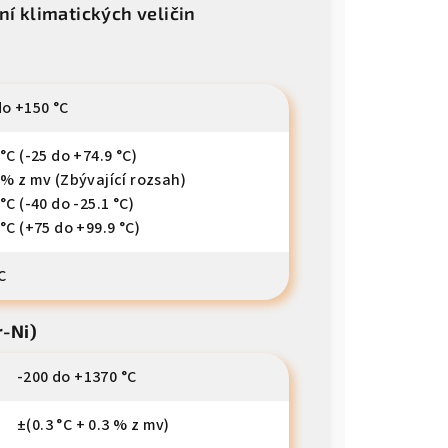
ní klimatických veličin
do +150 °C
 °C (-25 do +74.9 °C)
 % z mv (Zbývající rozsah)
°C (-40 do -25.1 °C)
 °C (+75 do +99.9 °C)
C
r-Ni)
-200 do +1370 °C
±(0.3 °C + 0.3 % z mv)