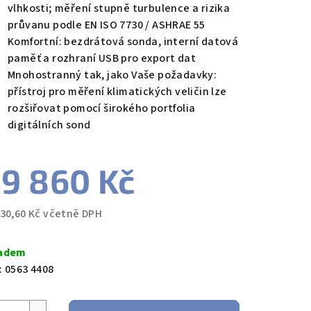
vlhkosti; měření stupně turbulence a rizika
průvanu podle EN ISO 7730 / ASHRAE 55
Komfortní: bezdrátová sonda, interní datová
paměť a rozhraní USB pro export dat
Mnohostranný tak, jako Vaše požadavky:
přístroj pro měření klimatických veličin lze
rozšiřovat pomocí širokého portfolia
digitálních sond
9 860 Kč
330,60 Kč včetně DPH
ná
a:
adem
:
0563 4408