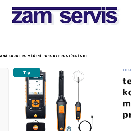
ANÁ SADA PRO MĚŘENÍ POHODY PROSTŘEDÍ S BT
TEST
Tip
t
k
m
p