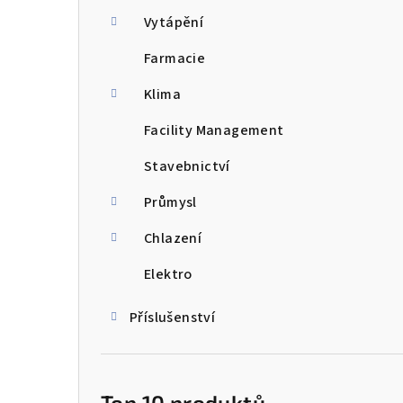
n
Vytápění
n
Farmacie
í
Klima
p
Facility Management
a
Stavebnictví
n
Průmysl
e
Chlazení
l
Elektro
Příslušenství
Top 10 produktů