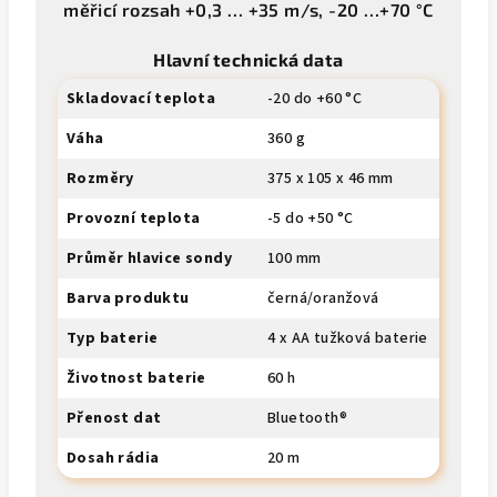
měřicí rozsah +0,3 … +35 m/s, -20 …+70 °C
Hlavní technická data
Skladovací teplota
-20 do +60 °C
Váha
360 g
Rozměry
375 x 105 x 46 mm
Provozní teplota
-5 do +50 °C
Průměr hlavice sondy
100 mm
Barva produktu
černá/oranžová
Typ baterie
4 x AA tužková baterie
Životnost baterie
60 h
Přenost dat
Bluetooth®
Dosah rádia
20 m