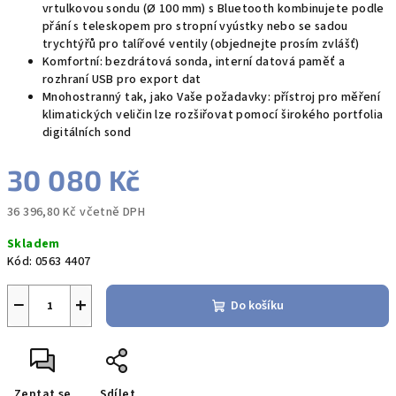
vrtulkovou sondu (Ø 100 mm) s Bluetooth kombinujete podle
přání s teleskopem pro stropní vyústky nebo se sadou
trychtýřů pro talířové ventily (objednejte prosím zvlášť)
Komfortní: bezdrátová sonda, interní datová paměť a
rozhraní USB pro export dat
Mnohostranný tak, jako Vaše požadavky: přístroj pro měření
klimatických veličin lze rozšiřovat pomocí širokého portfolia
digitálních sond
30 080 Kč
36 396,80 Kč včetně DPH
Měrná
Skladem
cena:
Kód:
0563 4407
−
+
Do košíku
Zeptat se
Sdílet