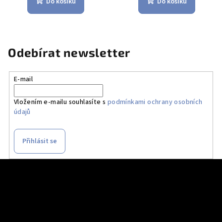
Do košíku
Do košíku
Odebírat newsletter
E-mail
Vložením e-mailu souhlasíte s
podmínkami ochrany osobních
údajů
Přihlásit se
Z
á
p
a
t