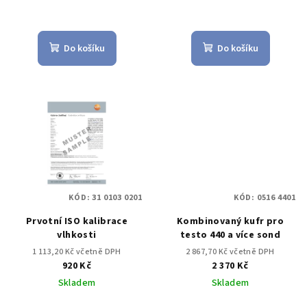
Do košíku
Do košíku
KÓD:
31 0103 0201
KÓD:
0516 4401
Prvotní ISO kalibrace
Kombinovaný kufr pro
vlhkosti
testo 440 a více sond
1 113,20 Kč včetně DPH
2 867,70 Kč včetně DPH
920 Kč
2 370 Kč
Skladem
Skladem