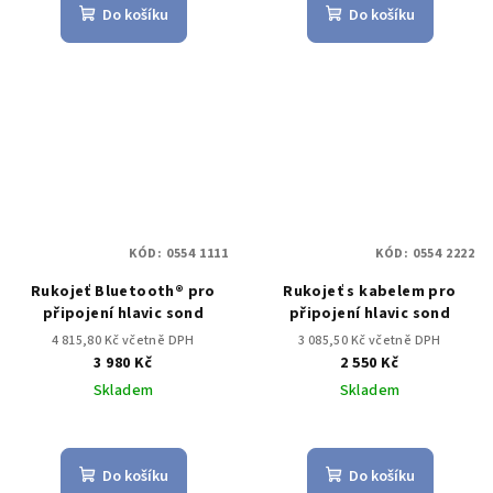
Do košíku
Do košíku
KÓD:
0554 1111
KÓD:
0554 2222
Rukojeť Bluetooth® pro
Rukojeť s kabelem pro
připojení hlavic sond
připojení hlavic sond
4 815,80 Kč včetně DPH
3 085,50 Kč včetně DPH
3 980 Kč
2 550 Kč
Skladem
Skladem
Do košíku
Do košíku