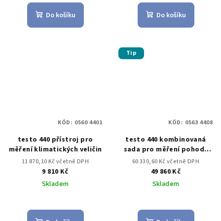
Do košíku
Do košíku
Tip
KÓD:
0560 4401
KÓD:
0563 4408
testo 440 přístroj pro
testo 440 kombinovaná
měření klimatických veličin
sada pro měření pohody
prostředí s BT
11 870,10 Kč včetně DPH
60 330,60 Kč včetně DPH
9 810 Kč
49 860 Kč
Skladem
Skladem