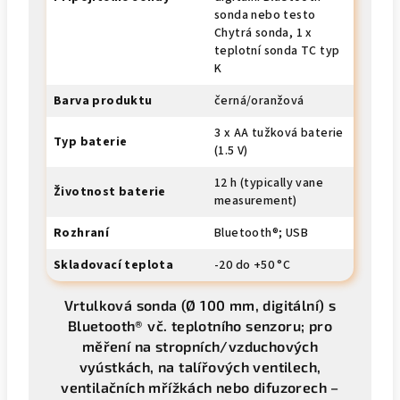
sonda nebo testo
Chytrá sonda, 1 x
teplotní sonda TC typ
K
Barva produktu
černá/oranžová
3 x AA tužková baterie
Typ baterie
(1.5 V)
12 h (typically vane
Životnost baterie
measurement)
Rozhraní
Bluetooth®; USB
Skladovací teplota
-20 do +50 °C
Vrtulková sonda (Ø 100 mm, digitální) s
Bluetooth® vč. teplotního senzoru; pro
měření na stropních/vzduchových
vyústkách, na talířových ventilech,
ventilačních mřížkách nebo difuzorech –