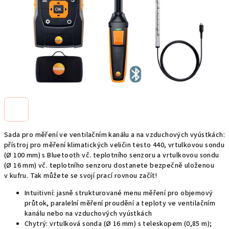
Sada pro měření ve ventilačním kanálu a na vzduchových vyústkách:
přístroj pro měření klimatických veličin testo 440, vrtulkovou sondu
(Ø 100 mm) s Bluetooth vč. teplotního senzoru a vrtulkovou sondu
(Ø 16 mm) vč. teplotního senzoru dostanete bezpečně uloženou
v kufru. Tak můžete se svojí prací rovnou začít!
Intuitivní: jasně strukturované menu měření pro objemový
průtok, paralelní měření proudění a teploty ve ventilačním
kanálu nebo na vzduchových vyústkách
Chytrý: vrtulková sonda (Ø 16 mm) s teleskopem (0,85 m);