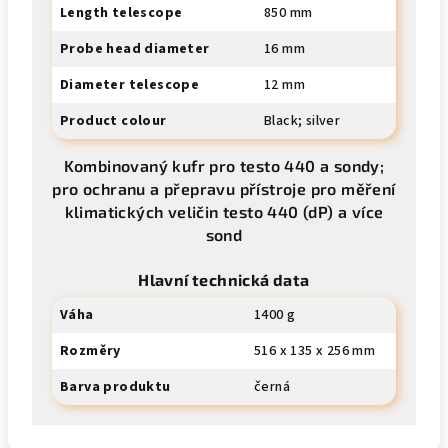
Length telescope
850 mm
Probe head diameter
16 mm
Diameter telescope
12 mm
Product colour
Black; silver
Kombinovaný kufr pro testo 440 a sondy;
pro ochranu a přepravu přístroje pro měření
klimatických veličin testo 440 (dP) a více
sond
Hlavní technická data
Váha
1400 g
Rozměry
516 x 135 x 256 mm
Barva produktu
černá