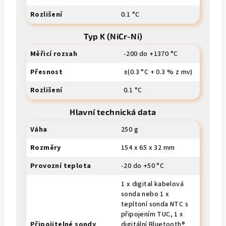
Rozlišení
0.1 °C
Typ K (NiCr-Ni)
Měřicí rozsah
-200 do +1370 °C
Přesnost
±(0.3 °C + 0.3 % z mv)
Rozlišení
0.1 °C
Hlavní technická data
Váha
250 g
Rozměry
154 x 65 x 32 mm
Provozní teplota
-20 do +50 °C
1 x digital kabelová
sonda nebo 1 x
tepltoní sonda NTC s
připojením TUC, 1 x
Připojitelné sondy
digitální Bluetooth®