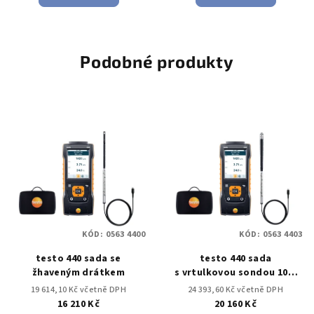
Podobné produkty
KÓD:
0563 4400
KÓD:
0563 4403
testo 440 sada se
testo 440 sada
žhaveným drátkem
s vrtulkovou sondou 100-
mm s BT
19 614,10 Kč včetně DPH
24 393,60 Kč včetně DPH
16 210 Kč
20 160 Kč