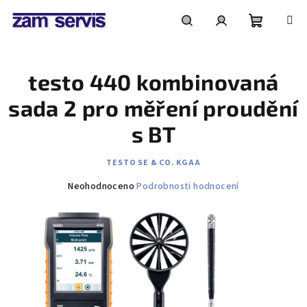
Přejít
na
obsah
Nákupní
Hledat
Přihlášení
testo 440 kombinovaná
košík
sada 2 pro měření proudění
s BT
TESTO SE & CO. KGAA
Průměrné
Neohodnoceno
Podrobnosti hodnocení
hodnocení
produktu
je
0,0
z
5
hvězdiček.