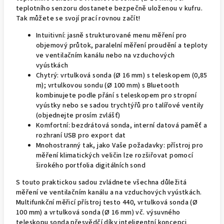
teplotního senzoru dostanete bezpečně uloženou v kufru.
Tak můžete se svojí prací rovnou začít!
Intuitivní: jasně strukturované menu měření pro
objemový průtok, paralelní měření proudění a teploty
ve ventilačním kanálu nebo na vzduchových
vyústkách
Chytrý: vrtulková sonda (Ø 16 mm) s teleskopem (0,85
m); vrtulkovou sondu (Ø 100 mm) s Bluetooth
kombinujete podle přání s teleskopem pro stropní
vyústky nebo se sadou trychtýřů pro talířové ventily
(objednejte prosím zvlášť)
Komfortní: bezdrátová sonda, interní datová paměť a
rozhraní USB pro export dat
Mnohostranný tak, jako Vaše požadavky: přístroj pro
měření klimatických veličin lze rozšiřovat pomocí
širokého portfolia digitálních sond
S touto praktickou sadou zvládnete všechna důležitá
měření ve ventilačním kanálu a na vzduchových vyústkách.
Multifunkční měřicí přístroj testo 440, vrtulková sonda (Ø
100 mm) a vrtulková sonda (Ø 16 mm) vč. výsuvného
teleskopu sonda přesvědčí díky inteligentní koncepci