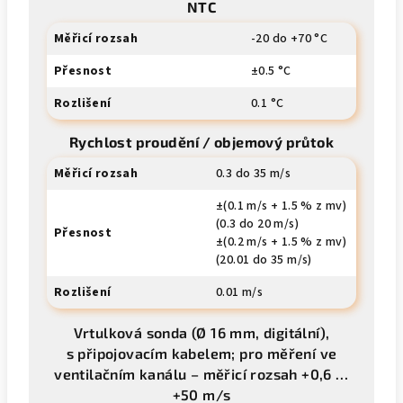
NTC
Měřicí rozsah
-20 do +70 °C
Přesnost
±0.5 °C
Rozlišení
0.1 °C
Rychlost proudění / objemový průtok
Měřicí rozsah
0.3 do 35 m/s
±(0.1 m/s + 1.5 % z mv)
(0.3 do 20 m/s)
Přesnost
±(0.2 m/s + 1.5 % z mv)
(20.01 do 35 m/s)
Rozlišení
0.01 m/s
Vrtulková sonda (Ø 16 mm, digitální),
s připojovacím kabelem; pro měření ve
ventilačním kanálu – měřicí rozsah +0,6 …
+50 m/s