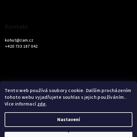
í
Kontakt
kohut
@
zam.cz
+420 733 187 042
Informace pro vás
Tento web používá soubory cookie. Dalším procházením
tohoto webu vyjadřujete souhlas s jejich používáním..
Obchodní podmínky
Více informací
zde
.
Podmínky ochrany osobních údajů
Nastavení
Copyright 2026
ZAM Servis Testo
. Všechna práva vyhrazena.
Upravit nastavení cookies