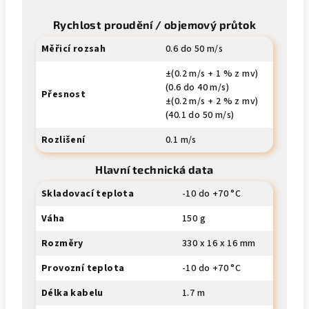
Rychlost proudění / objemový průtok
Měřicí rozsah
0.6 do 50 m/s
±(0.2 m/s + 1 % z mv)
(0.6 do 40 m/s)
Přesnost
±(0.2 m/s + 2 % z mv)
(40.1 do 50 m/s)
Rozlišení
0.1 m/s
Hlavní technická data
Skladovací teplota
-10 do +70 °C
Váha
150 g
Rozměry
330 x 16 x 16 mm
Provozní teplota
-10 do +70 °C
Délka kabelu
1.7 m