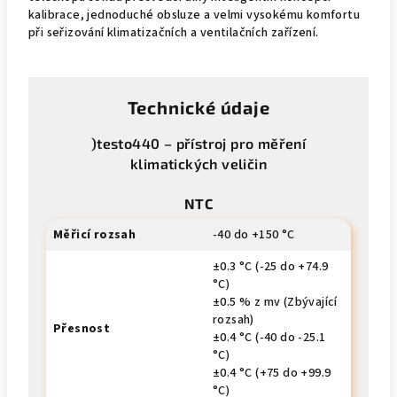
kalibrace, jednoduché obsluze a velmi vysokému komfortu
při seřizování klimatizačních a ventilačních zařízení.
Technické údaje
)testo440 – přístroj pro měření
klimatických veličin
NTC
Měřicí rozsah
-40 do +150 °C
±0.3 °C (-25 do +74.9
°C)
±0.5 % z mv (Zbývající
rozsah)
Přesnost
±0.4 °C (-40 do -25.1
°C)
±0.4 °C (+75 do +99.9
°C)