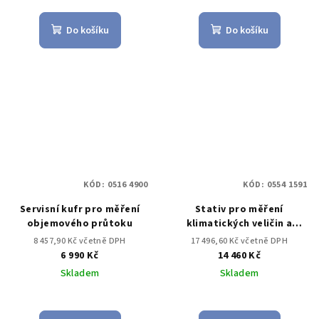
Do košíku
Do košíku
KÓD:
0516 4900
KÓD:
0554 1591
Servisní kufr pro měření
Stativ pro měření
objemového průtoku
klimatických veličin a
pohody prostředí - aby
8 457,90 Kč včetně DPH
17 496,60 Kč včetně DPH
bylo zajištěno umístění
6 990 Kč
14 460 Kč
sond v souladu se
Skladem
Skladem
standardem