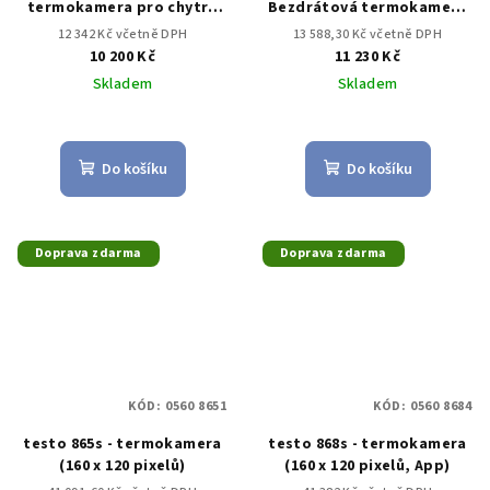
termokamera pro chytré
Bezdrátová termokamera
telefony
pro chytré telefony
12 342 Kč včetně DPH
13 588,30 Kč včetně DPH
10 200 Kč
11 230 Kč
Skladem
Skladem
Do košíku
Do košíku
Doprava zdarma
Doprava zdarma
KÓD:
0560 8651
KÓD:
0560 8684
testo 865s - termokamera
testo 868s - termokamera
(160 x 120 pixelů)
(160 x 120 pixelů, App)