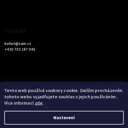
t
í
Kontakt
kohut
@
zam.cz
+420 733 187 042
Informace pro vás
Tento web používá soubory cookie. Dalším procházením
tohoto webu vyjadřujete souhlas s jejich používáním..
Obchodní podmínky
Více informací
zde
.
Podmínky ochrany osobních údajů
Nastavení
Copyright 2026
ZAM Servis Testo
. Všechna práva vyhrazena.