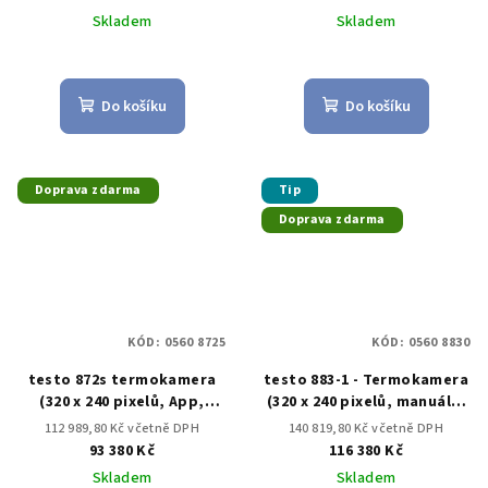
sondou testo 605i
Skladem
Skladem
Do košíku
Do košíku
Doprava zdarma
Tip
Doprava zdarma
KÓD:
0560 8725
KÓD:
0560 8830
testo 872s termokamera
testo 883-1 - Termokamera
(320 x 240 pixelů, App,
(320 x 240 pixelů, manuální
laser)
ostření, aplikace, laser)
112 989,80 Kč včetně DPH
140 819,80 Kč včetně DPH
93 380 Kč
116 380 Kč
Skladem
Skladem