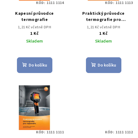
KÓD:
1111 1114
KÓD:
1111 1113
r
Kapesní průvodce
Praktický průvodce
o
termografie
termografie pro
d
fotovoltaická zařízení.
1,21 Kč včetně DPH
1,21 Kč včetně DPH
u
1 Kč
1 Kč
k
Skladem
Skladem
t
ů
Do košíku
Do košíku
KÓD:
1111 1111
KÓD:
1111 1112