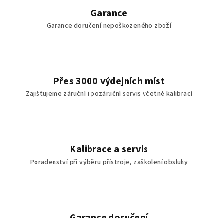
v
Garance
k
Garance doručení nepoškozeného zboží
y
v
ý
p
i
Přes 3000 výdejních míst
s
Zajišťujeme záruční i pozáruční servis včetně kalibrací
u
Kalibrace a servis
Poradenství při výběru přístroje, zaškolení obsluhy
Garance doručení