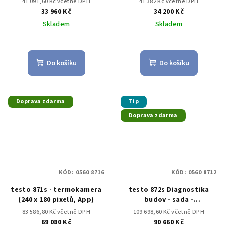
41 091,60 Kč včetně DPH
41 382 Kč včetně DPH
33 960 Kč
34 200 Kč
Skladem
Skladem
Do košíku
Do košíku
Doprava zdarma
Tip
Doprava zdarma
KÓD:
0560 8716
KÓD:
0560 8712
testo 871s - termokamera
testo 872s Diagnostika
(240 x 180 pixelů, App)
budov - sada -
Termokamera testo 872s s
83 586,80 Kč včetně DPH
109 698,60 Kč včetně DPH
Bluetooth vlhkostní
69 080 Kč
90 660 Kč