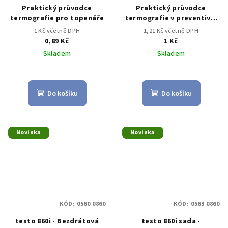
Praktický průvodce
Praktický průvodce
termografie pro topenáře
termografie v preventivní
údržbě
1 Kč včetně DPH
1,21 Kč včetně DPH
0,89 Kč
1 Kč
Skladem
Skladem
Do košíku
Do košíku
Novinka
Novinka
KÓD:
0560 0860
KÓD:
0563 0860
testo 860i - Bezdrátová
testo 860i sada -