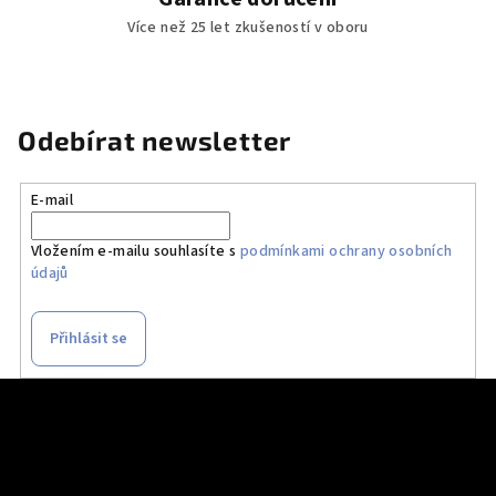
Více než 25 let zkušeností v oboru
Odebírat newsletter
E-mail
Vložením e-mailu souhlasíte s
podmínkami ochrany osobních
údajů
Přihlásit se
Z
á
p
a