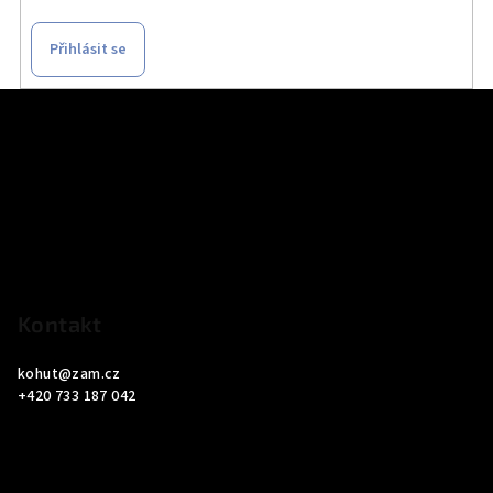
Přihlásit se
Z
á
p
a
t
í
Kontakt
kohut
@
zam.cz
+420 733 187 042