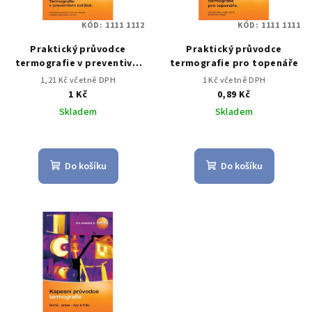
KÓD:
1111 1112
KÓD:
1111 1111
Praktický průvodce
Praktický průvodce
termografie v preventivní
termografie pro topenáře
údržbě
1,21 Kč včetně DPH
1 Kč včetně DPH
1 Kč
0,89 Kč
Skladem
Skladem
Do košíku
Do košíku