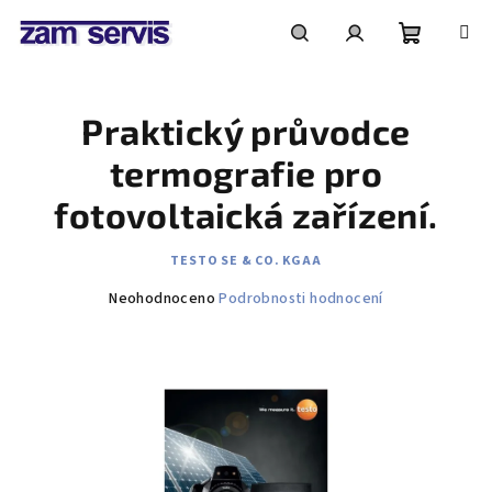
Přejít
na
obsah
Nákupní
Hledat
Přihlášení
Praktický průvodce
košík
termografie pro
fotovoltaická zařízení.
TESTO SE & CO. KGAA
Průměrné
Neohodnoceno
Podrobnosti hodnocení
hodnocení
produktu
je
0,0
z
5
hvězdiček.