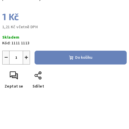
1 Kč
1,21 Kč včetně DPH
Měrná
Skladem
cena:
Kód:
1111 1113
−
+
Do košíku
Zeptat se
Sdílet