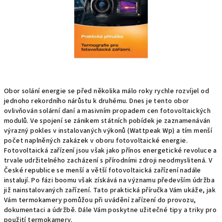
Obor solání energie se před několika málo roky rychle rozvíjel od
jednoho rekordního nárůstu k druhému. Dnes je tento obor
ovlivňován solární daní a masivním propadem cen fotovoltaických
modulů. Ve spojení se zánikem státních pobídek je zaznamenáván
výrazný pokles v instalovaných výkonů (Wattpeak Wp) a tím menší
počet naplněných zakázek v oboru fotovoltaické energie.
Fotovoltaická zařízení jsou však jako přínos energetické revoluce a
trvale udržitelného zacházení s přírodními zdroji neodmyslitená. V
České republice se menší a větší fotovoltaická zařízení nadále
instalují. Po fázi boomu však získává na významu především údržba
již nainstalovaných zařízení. Tato praktická příručka Vám ukáže, jak
Vám termokamery pomůžou při uvádění zařízení do provozu,
dokumentaci a údržbě. Dále Vám poskytne užitečné tipy a triky pro
použití termokamery.