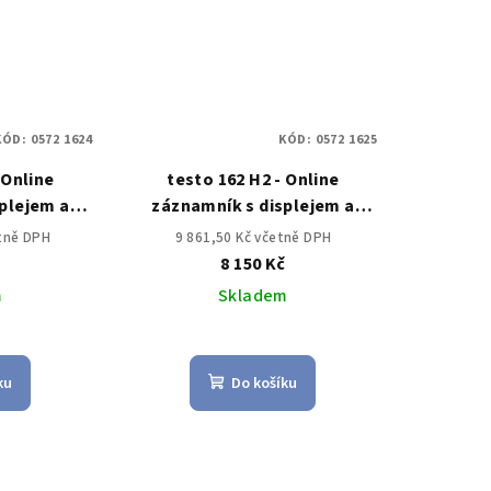
KÓD:
0572 1624
KÓD:
0572 1625
 Online
testo 162 H2 - Online
plejem a
záznamník s displejem a
senzorem
přípojkami pro teplotní a
etně DPH
9 861,50 Kč včetně DPH
hkosti
vlhkostní sondy
č
8 150 Kč
m
Skladem
ku
Do košíku