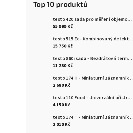
Top 10 produktů
testo 420 sada pro měření objemového průtoku
55 999 Kč
testo 515 Ex - Kombinovaný detektor únik
15 750 Kč
testo 860i sada - Bezdrátová termokamera pro chytré telefony
11 230 Kč
testo 174 H - Miniaturní záznamník pro měření teploty a vlhkosti 
2 680 Kč
testo 110 Food - Univerzální přístroj pro měření teploty s připojením k aplikaci
4 150 Kč
testo 174 T - Miniaturní záznamník teploty s USB-
2 010 Kč