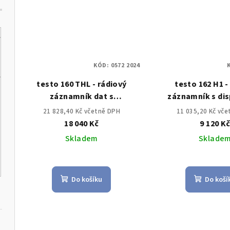
KÓD:
0572 2024
testo 160 THL - rádiový
testo 162 H1 -
záznamník dat s
záznamník s dis
integrovanými senzory pro
integrovaným 
21 828,40 Kč včetně DPH
11 035,20 Kč vč
teplotu, vlhkost, lux a UV-
teploty a vl
18 040 Kč
9 120 K
záření
Skladem
Sklade
Do košíku
Do koší