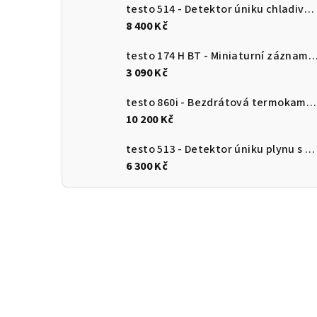
testo 514 - Detektor úniku chladiva s ohebnou sondou
8 400 Kč
testo 174 H BT - Miniaturní záznamník pro měření teploty a vlhkosti s Bluetooth a připojení
3 090 Kč
testo 860i - Bezdrátová termokamera pro chytré telefony
10 200 Kč
testo 513 - Detektor úniku plynu s ohebnou sondou
6 300 Kč