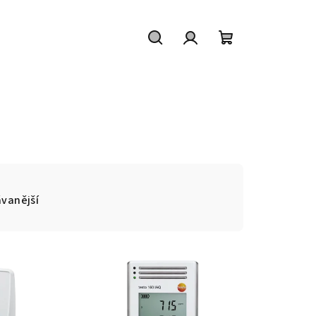
Hledat
Přihlášení
Nákupní
košík
vanější