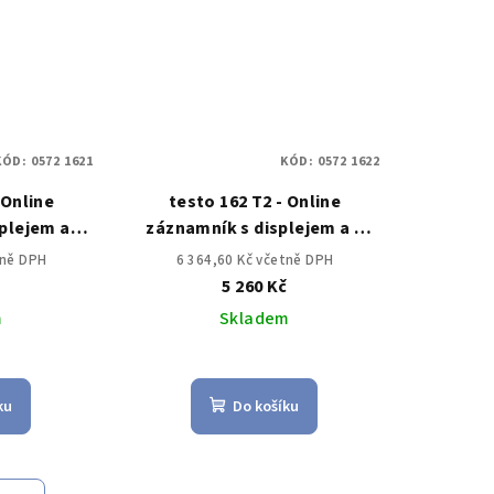
KÓD:
0572 1621
KÓD:
0572 1622
 Online
testo 162 T2 - Online
plejem a
záznamník s displejem a 2
eplotním
přípojkami pro NTC teplotní
tně DPH
6 364,60 Kč včetně DPH
m
sondy
č
5 260 Kč
m
Skladem
ku
Do košíku