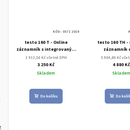
KÓD:
0572 2019
testo 160 T - Online
testo 160 TH -
záznamník s integrovaným
záznamník d
teplotním senzorem
integrovaným te
3 932,50 Kč včetně DPH
5 904,80 Kč vče
vlhkostním s
3 250 Kč
4 880 K
Skladem
Sklade
Do košíku
Do koší
č