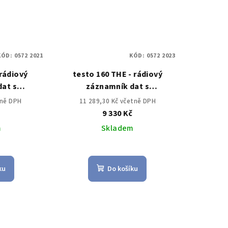
KÓD:
0572 2021
KÓD:
0572 2023
 rádiový
testo 160 THE - rádiový
at s
záznamník dat s
plotním a
integrovaným teplotním a
tně DPH
11 289,30 Kč včetně DPH
enzorem
vlhkostním senzorem a 2
č
9 330 Kč
konektory pro sondy
m
Skladem
ku
Do košíku