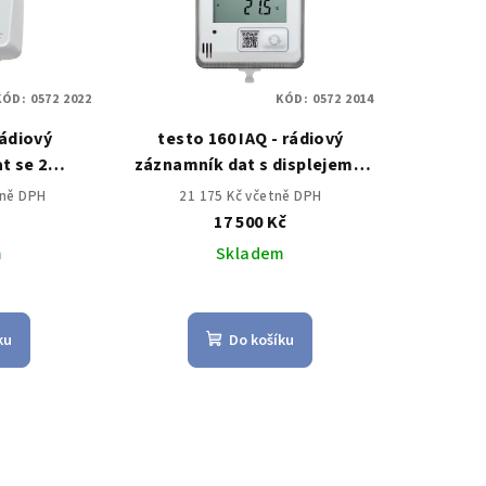
KÓD:
0572 2022
KÓD:
0572 2014
rádiový
testo 160 IAQ - rádiový
t se 2
záznamník dat s displejem a
eplotní,
integrovanými senzory pro
tně DPH
21 175 Kč včetně DPH
 sondu lux
teploty, vlhkost, CO2 a
č
17 500 Kč
-záření
atmosférický tlak
m
Skladem
ku
Do košíku