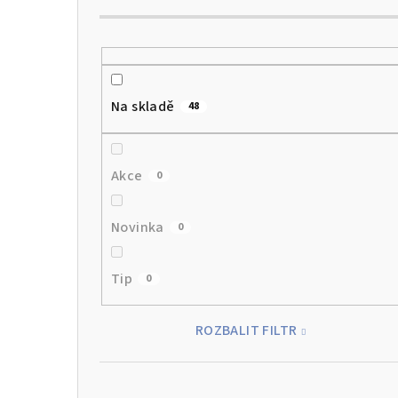
Na skladě
48
Akce
0
Novinka
0
Tip
0
ROZBALIT FILTR