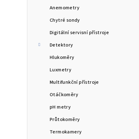
n
Anemometry
n
Chytré sondy
í
Digitální servisní přístroje
p
Detektory
a
Hlukoměry
n
Luxmetry
e
Multifunkční přístroje
l
Otáčkoměry
pH metry
Průtokoměry
Termokamery