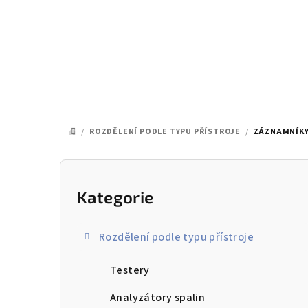
Přejít
na
obsah
/
ROZDĚLENÍ PODLE TYPU PŘÍSTROJE
/
ZÁZNAMNÍK
DOMŮ
P
o
Kategorie
Přeskočit
kategorie
s
Rozdělení podle typu přístroje
t
Testery
r
a
Analyzátory spalin