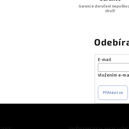
v
Garance doručení nepoško
ý
zboží
p
i
s
Odebír
u
E-mail
Vložením e-mai
Přihlásit se
akt
Informace pro vás