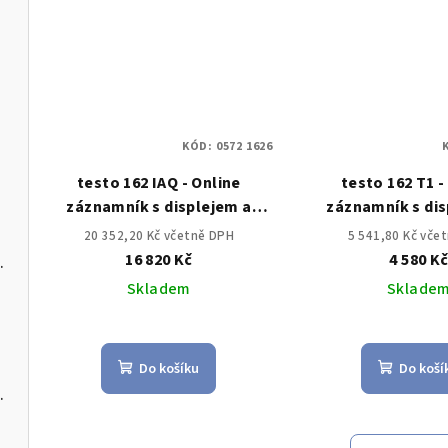
u
KÓD:
0572 1626
testo 162 IAQ - Online
testo 162 T1 -
záznamník s displejem a
záznamník s dis
integrovanými senzory
integrovaným t
20 352,20 Kč včetně DPH
5 541,80 Kč vče
teploty, vlhkosti, CO2 a
senzore
16 820 Kč
4 580 K
s USB-C a softwarem pro PC
atmosférického tlaku.
Skladem
Sklade
Do košíku
Do koší
C a softwarem pro PC