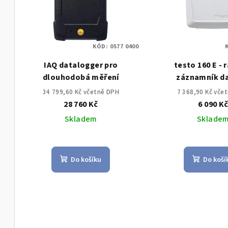
í
i
p
s
r
KÓD:
0577 0400
p
o
IAQ datalogger pro
testo 160 E - 
r
d
dlouhodobá měření
záznamník da
o
konektory pro t
u
34 799,60 Kč včetně DPH
7 368,90 Kč vče
vlhkostní sondu,
28 760 Kč
6 090 K
d
k
nebo lux a UV
Skladem
Sklade
u
t
k
ů
Do košíku
Do koší
t
ů