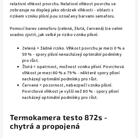
relativní vlhkost povrchu. Relativní vlhkost povrchu se
zobrazuje na displeji jako obrázek vlhkosti - oblasti s
rizikem vzniku plísní jsou označeny barvami semaforu.
Pomocí barev semaforu (zelená, žlutá, červená) lze velmi
snadno zjistit, jak velké je riziko vzniku plísní:
Zelená = žádné riziko. Vlhkost povrchu je mezi 0 % a
59 % - spory plísní nenacházejí optimální podmínky
pro růst.
Žlutá = opatrnost, možnost vzniku plísní. Povrchová
vlhkost je mezi 60 % a 79 % - některé spory plísní
nacházejí optimální podmínky pro růst.
Červená = pozornost, nebezpečí vzniku plísní.
Povrchová vlhkost je vyšší než 80 % - spory plísní
nacházejí optimální podmínky pro růst.
Termokamera testo 872s -
chytrá a propojená