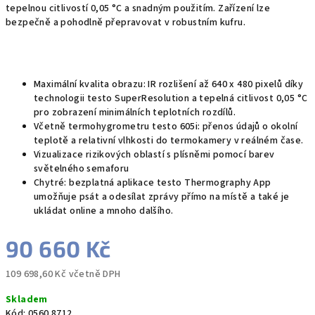
tepelnou citlivostí 0,05 °C a snadným použitím. Zařízení lze
bezpečně a pohodlně přepravovat v robustním kufru.
Maximální kvalita obrazu: IR rozlišení až 640 x 480 pixelů díky
technologii testo SuperResolution a tepelná citlivost 0,05 °C
pro zobrazení minimálních teplotních rozdílů.
Včetně termohygrometru testo 605i: přenos údajů o okolní
teplotě a relativní vlhkosti do termokamery v reálném čase.
Vizualizace rizikových oblastí s plísněmi pomocí barev
světelného semaforu
Chytré: bezplatná aplikace testo Thermography App
umožňuje psát a odesílat zprávy přímo na místě a také je
ukládat online a mnoho dalšího.
90 660 Kč
109 698,60 Kč včetně DPH
Měrná
Skladem
cena:
Kód:
0560 8712