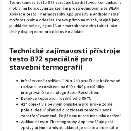
Termokamera testo 872 zaručuje bezdrátovou komunikaci s
mobilními koncovými zařízeními prostřednictvím sítě WLAN.
Aplikace testo Thermography App pro iOS a Android nabízí
možnost psát a odesílat zprávy přímo na místě, stejně jako
je ukládat online, a používat smartphone nebo tablet jako
druhý displej nebo pro dálkové ovládání.
Technické zajímavosti přístroje
testo 872 speciálně pro
stavební termografii
Infračervené rozlišení 320 x 240 pixelů = infračervené
rozlišení je rozšířeno na 640 x 480 pixelů díky
integrované technologii SuperResolution.
Detekce teplotních rozdílů od 0,05 °C
42° objektiv s pevným ohniskem pro široké zorné
pole a ideální přehled o rozložení teploty. Pevné
zaostření znamená, že již není nutné manuální ostření
Aplikace testo Thermography App umožňuje psát
zprávy přímo na místě, ukládat je online a odesílat e-