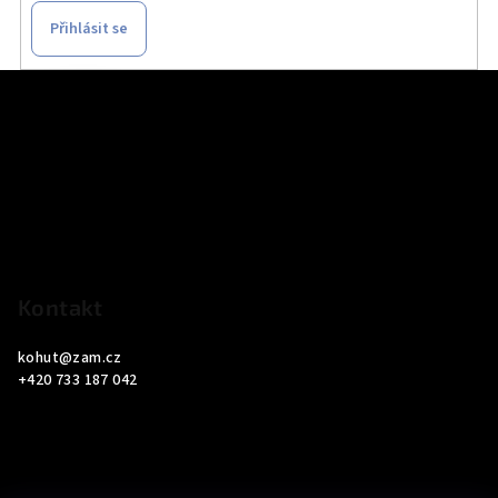
Přihlásit se
Z
á
p
a
t
í
Kontakt
kohut
@
zam.cz
+420 733 187 042