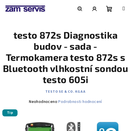
Přejít
na
obsah
Nákupní
Hledat
Přihlášení
testo 872s Diagnostika
košík
budov - sada -
Termokamera testo 872s s
Bluetooth vlhkostní sondou
testo 605i
TESTO SE & CO. KGAA
Průměrné
Neohodnoceno
Podrobnosti hodnocení
hodnocení
Tip
produktu
je
0,0
z