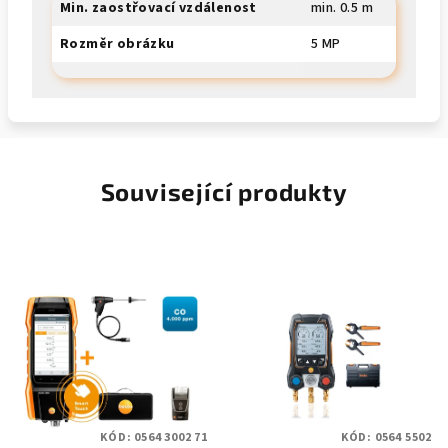
Min. zaostřovací vzdálenost
min. 0.5 m
Rozměr obrázku
5 MP
Související produkty
KÓD:
0564 3002 71
KÓD:
0564 5502