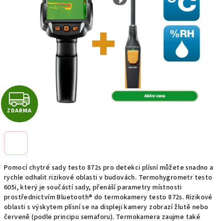
5
hvězdiček.
Z
ZDARMA
D
A
R
Pomocí chytré sady testo 872s pro detekci plísní můžete snadno a
M
rychle odhalit rizikové oblasti v budovách. Termohygrometr testo
605i, který je součástí sady, přenáší parametry místnosti
prostřednictvím Bluetooth® do termokamery testo 872s. Rizikové
A
oblasti s výskytem plísní se na displeji kamery zobrazí žlutě nebo
červeně (podle principu semaforu). Termokamera zaujme také