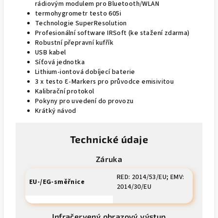
rádiovým modulem pro Bluetooth/WLAN
termohygrometr testo 605i
Technologie SuperResolution
Profesionální software IRSoft (ke stažení zdarma)
Robustní přepravní kufřík
USB kabel
Síťová jednotka
Lithium-iontová dobíjecí baterie
3 x testo Ɛ-Markers pro průvodce emisivitou
Kalibrační protokol
Pokyny pro uvedení do provozu
Krátký návod
Technické údaje
Záruka
RED: 2014/53/EU; EMV:
EU-/EG-směřnice
2014/30/EU
Infračervený obrazový výstup