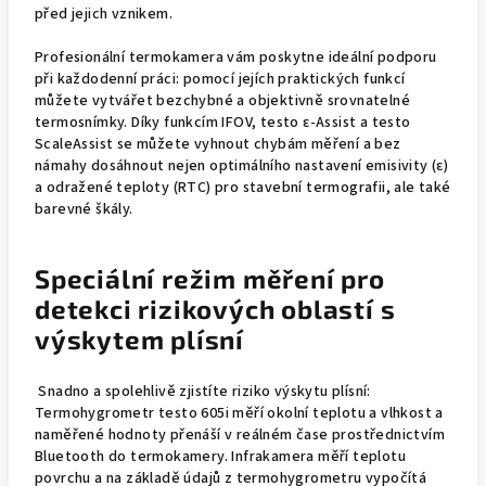
před jejich vznikem.
Profesionální termokamera vám poskytne ideální podporu
při každodenní práci: pomocí jejích praktických funkcí
můžete vytvářet bezchybné a objektivně srovnatelné
termosnímky. Díky funkcím IFOV, testo ɛ-Assist a testo
ScaleAssist se můžete vyhnout chybám měření a bez
námahy dosáhnout nejen optimálního nastavení emisivity (ɛ)
a odražené teploty (RTC) pro stavební termografii, ale také
barevné škály.
Speciální režim měření pro
detekci rizikových oblastí s
výskytem plísní
Snadno a spolehlivě zjistíte riziko výskytu plísní:
Termohygrometr testo 605i měří okolní teplotu a vlhkost a
naměřené hodnoty přenáší v reálném čase prostřednictvím
Bluetooth do termokamery. Infrakamera měří teplotu
povrchu a na základě údajů z termohygrometru vypočítá