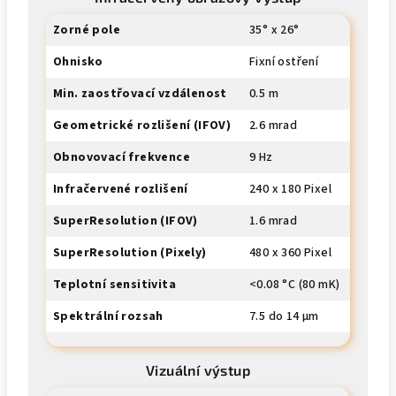
Zorné pole
35° x 26°
Ohnisko
Fixní ostření
Min. zaostřovací vzdálenost
0.5 m
Geometrické rozlišení (IFOV)
2.6 mrad
Obnovovací frekvence
9 Hz
Infračervené rozlišení
240 x 180 Pixel
SuperResolution (IFOV)
1.6 mrad
SuperResolution (Pixely)
480 x 360 Pixel
Teplotní sensitivita
<0.08 °C (80 mK)
Spektrální rozsah
7.5 do 14 µm
Vizuální výstup