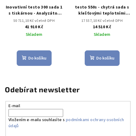
Inovativní testo 300 sada 1
testo 550s - chytrá sada s
s tiskárnou - Analyzátor
klešťovými teplotními
spalin (O2, CO až do 4,000
sondami
50 711,10 Kč včetně DPH
17 557,10 Kč včetně DPH
ppm)
41 910 Kč
14 510 Kč
Skladem
Skladem
Do košíku
Do košíku
Odebírat newsletter
E-mail
Vložením e-mailu souhlasíte s
podmínkami ochrany osobních
údajů