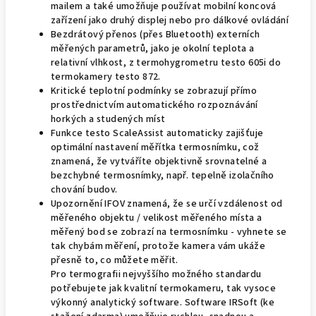
mailem a také umožňuje používat mobilní koncová
zařízení jako druhý displej nebo pro dálkové ovládání
Bezdrátový přenos (přes Bluetooth) externích
měřených parametrů, jako je okolní teplota a
relativní vlhkost, z termohygrometru testo 605i do
termokamery testo 872.
Kritické teplotní podmínky se zobrazují přímo
prostřednictvím automatického rozpoznávání
horkých a studených míst
Funkce testo ScaleAssist automaticky zajišťuje
optimální nastavení měřítka termosnímku, což
znamená, že vytváříte objektivně srovnatelné a
bezchybné termosnímky, např. tepelně izolačního
chování budov.
Upozornění IFOV znamená, že se určí vzdálenost od
měřeného objektu / velikost měřeného místa a
měřený bod se zobrazí na termosnímku - vyhnete se
tak chybám měření, protože kamera vám ukáže
přesně to, co můžete měřit.
Pro termografii nejvyššího možného standardu
potřebujete jak kvalitní termokameru, tak vysoce
výkonný analytický software. Software IRSoft (ke