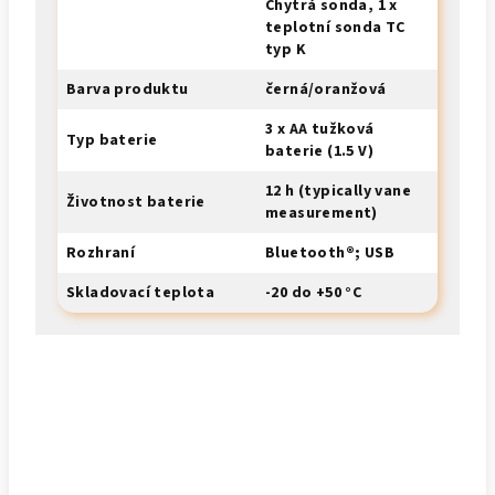
Chytrá sonda, 1 x
teplotní sonda TC
typ K
Barva produktu
černá/oranžová
3 x AA tužková
Typ baterie
baterie (1.5 V)
12 h (typically vane
Životnost baterie
measurement)
Rozhraní
Bluetooth®; USB
Skladovací teplota
-20 do +50 °C
Buďte první, kdo napíše příspěvek k této položce.