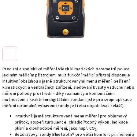
Precizní a spolehlivé měření všech klimatických parametrů pouze
jediným měřicím přístrojem: multifunkční měřicí přístroj disponuje
intuitivní obsluhou s jasně strukturovanými menu měření. Seřízení
klimatických a ventilačních zařízení, sledování kvality vzduchu nebo
měření pohody prostředí – díky rozmanitým kombinačním
možnostem s kvalitními digitálními sondami jste pro svoje aplikace
měření optimálně vybaveni (sondy je třeba objednávat zvlášť).
Intuitivní: jasně strukturovaná menu měření pro objemový
průtok, stupeň turbulence, chladicí/topný výkon, indikace
plísní a dlouhodobé měření, jako např. CO
2
Bezdrátový: sondy Bluetooth® pro větší komfort při měření a