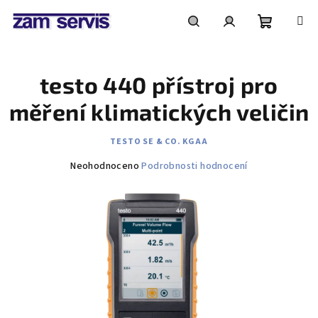
Přejít
na
obsah
Nákupní
Hledat
Přihlášení
testo 440 přístroj pro
košík
měření klimatických veličin
TESTO SE & CO. KGAA
Průměrné
Neohodnoceno
Podrobnosti hodnocení
hodnocení
produktu
je
0,0
z
5
hvězdiček.