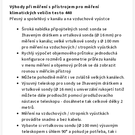
Výhody při měření s přístrojem pro měření
klimatických veličin testo 440
Přesný a spolehlivý v kanálu a na vzduchové vyústce
Široká nabídka připojitelných sond: sonda se
žhaveným drátkem a vrtulková sonda (Ø 16 mm) pro
měření v kanálu; velké vrtulkové sondy s Ø 100 mm
pro měření na vzduchových / stropních vyústkách
Rychlý výpočet objemového průtoku: jednoduchá
konfigurace rozměrů a geometrie průřezu kanálu
v menu měření a objemový průtok se dá zobrazit
rovnou v měřicím přístroji
Můžete pohodlně měřit i ve zvláště velkých kanálech.
Výsuvný teleskop pro sondy se žhaveným drátkem a
vrtulkové sondy (Ø 16 mm) s univerzální rukojetí totiž
můžete dále prodloužit pomocí prodlužovacího
nástavce teleskopu - dosáhnete tak celkové délky 2
metrů.
Měření na vzduchových / stropních vyústkách
provádíte snadno a bez kabelu.
Vybavte si vrtulkovou sondu (Ø 100 mm) výsuvným
teleskopem s úhlem 90° a pokud je potřeba, tak i