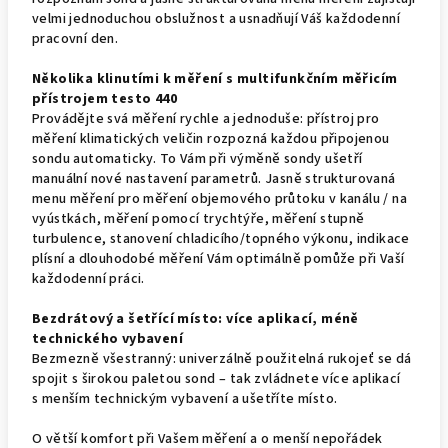
velmi jednoduchou obslužnost a usnadňují Váš každodenní
pracovní den.
Několika klinutími k měření s multifunkčním měřicím
přístrojem testo 440
Provádějte svá měření rychle a jednoduše: přístroj pro
měření klimatických veličin rozpozná každou připojenou
sondu automaticky. To Vám při výměně sondy ušetří
manuální nové nastavení parametrů. Jasně strukturovaná
menu měření pro měření objemového průtoku v kanálu / na
vyústkách, měření pomocí trychtýře, měření stupně
turbulence, stanovení chladicího/topného výkonu, indikace
plísní a dlouhodobé měření Vám optimálně pomůže při Vaší
každodenní práci.
Bezdrátový a šetřící místo: více aplikací, méně
technického vybavení
Bezmezně všestranný: univerzálně použitelná rukojeť se dá
spojit s širokou paletou sond – tak zvládnete více aplikací
s menším technickým vybavení a ušetříte místo.
O větší komfort při Vašem měření a o menší nepořádek