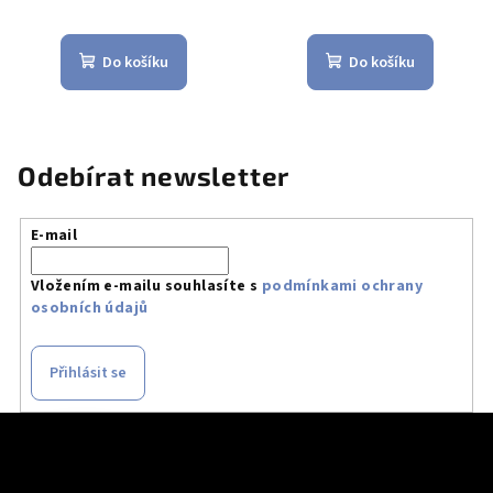
Do košíku
Do košíku
Odebírat newsletter
E-mail
Vložením e-mailu souhlasíte s
podmínkami ochrany
osobních údajů
Přihlásit se
Z
á
p