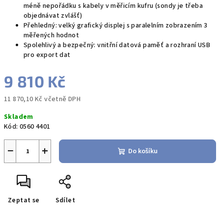
méně nepořádku s kabely v měřicím kufru (sondy je třeba
objednávat zvlášť)
Přehledný: velký grafický displej s paralelním zobrazením 3
měřených hodnot
Spolehlivý a bezpečný: vnitřní datová paměť a rozhraní USB
pro export dat
9 810 Kč
11 870,10 Kč včetně DPH
Měrná
Skladem
cena:
Kód:
0560 4401
−
+
Do košíku
Zeptat se
Sdílet