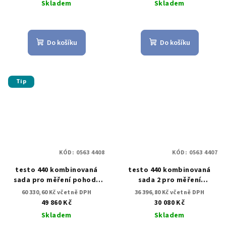
Skladem
Skladem
Do košíku
Do košíku
Tip
KÓD:
0563 4408
KÓD:
0563 4407
testo 440 kombinovaná
testo 440 kombinovaná
sada pro měření pohody
sada 2 pro měření
prostředí s BT
proudění s BT
60 330,60 Kč včetně DPH
36 396,80 Kč včetně DPH
49 860 Kč
30 080 Kč
Skladem
Skladem