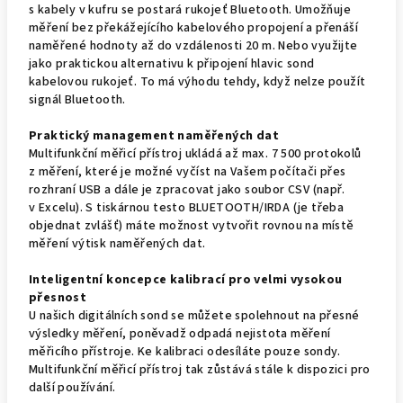
s kabely v kufru se postará rukojeť Bluetooth. Umožňuje
měření bez překážejícího kabelového propojení a přenáší
naměřené hodnoty až do vzdálenosti 20 m. Nebo využijte
jako praktickou alternativu k připojení hlavic sond
kabelovou rukojeť. To má výhodu tehdy, když nelze použít
signál Bluetooth.
Praktický management naměřených dat
Multifunkční měřicí přístroj ukládá až max. 7 500 protokolů
z měření, které je možné vyčíst na Vašem počítači přes
rozhraní USB a dále je zpracovat jako soubor CSV (např.
v Excelu). S tiskárnou testo BLUETOOTH/IRDA (je třeba
objednat zvlášť) máte možnost vytvořit rovnou na místě
měření výtisk naměřených dat.
Inteligentní koncepce kalibrací pro velmi vysokou
přesnost
U našich digitálních sond se můžete spolehnout na přesné
výsledky měření, poněvadž odpadá nejistota měření
měřicího přístroje. Ke kalibraci odesíláte pouze sondy.
Multifunkční měřicí přístroj tak zůstává stále k dispozici pro
další používání.