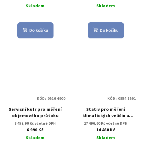
Skladem
Skladem
Do košíku
Do košíku
KÓD:
0516 4900
KÓD:
0554 1591
Servisní kufr pro měření
Stativ pro měření
objemového průtoku
klimatických veličin a
pohody prostředí - aby
8 457,90 Kč včetně DPH
17 496,60 Kč včetně DPH
bylo zajištěno umístění
6 990 Kč
14 460 Kč
sond v souladu se
Skladem
Skladem
standardem