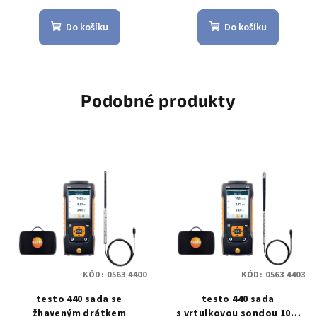
Do košíku
Do košíku
Podobné produkty
KÓD:
0563 4400
KÓD:
0563 4403
testo 440 sada se
testo 440 sada
žhaveným drátkem
s vrtulkovou sondou 100-