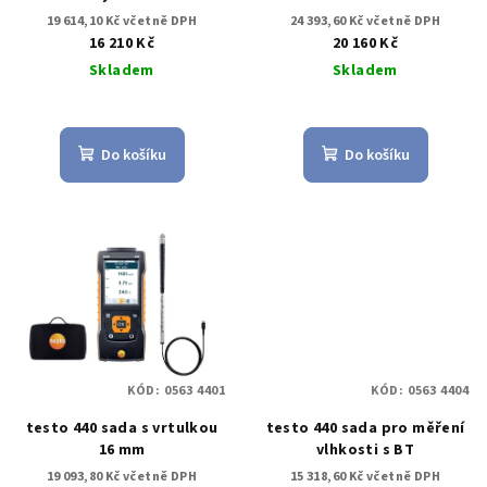
mm s BT
19 614,10 Kč včetně DPH
24 393,60 Kč včetně DPH
16 210 Kč
20 160 Kč
Skladem
Skladem
Do košíku
Do košíku
KÓD:
0563 4401
KÓD:
0563 4404
testo 440 sada s vrtulkou
testo 440 sada pro měření
16 mm
vlhkosti s BT
19 093,80 Kč včetně DPH
15 318,60 Kč včetně DPH