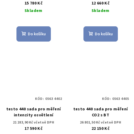
15 780 Kč
12 660 Kč
Skladem
Skladem
Do košíku
Do košíku
KÓD:
0563 4402
KÓD:
0563 4405
testo 440 sada pro měření
testo 440 sada pro měření
intenzity osvětlení
CO2 s BT
21 283,90 Kč včetně DPH
26 801,50 Kč včetně DPH
17 590 Kč
22 150 Kč