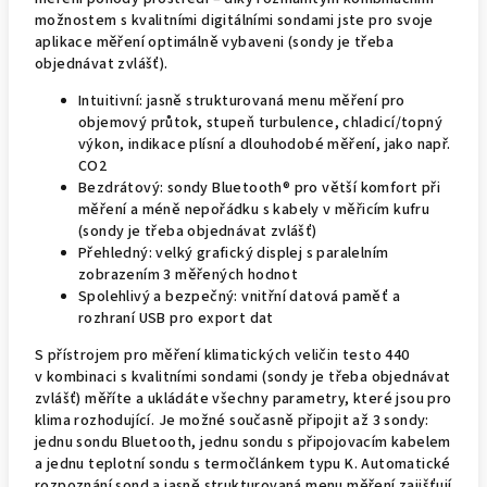
možnostem s kvalitními digitálními sondami jste pro svoje
aplikace měření optimálně vybaveni (sondy je třeba
objednávat zvlášť).
Intuitivní: jasně strukturovaná menu měření pro
objemový průtok, stupeň turbulence, chladicí/topný
výkon, indikace plísní a dlouhodobé měření, jako např.
CO2
Bezdrátový: sondy Bluetooth® pro větší komfort při
měření a méně nepořádku s kabely v měřicím kufru
(sondy je třeba objednávat zvlášť)
Přehledný: velký grafický displej s paralelním
zobrazením 3 měřených hodnot
Spolehlivý a bezpečný: vnitřní datová paměť a
rozhraní USB pro export dat
S přístrojem pro měření klimatických veličin testo 440
v kombinaci s kvalitními sondami (sondy je třeba objednávat
zvlášť) měříte a ukládáte všechny parametry, které jsou pro
klima rozhodující. Je možné současně připojit až 3 sondy:
jednu sondu Bluetooth, jednu sondu s připojovacím kabelem
a jednu teplotní sondu s termočlánkem typu K. Automatické
rozpoznání sond a jasně strukturovaná menu měření zajišťují