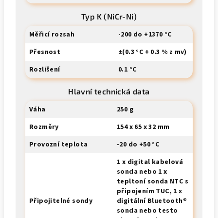
Typ K (NiCr-Ni)
Měřicí rozsah
-200 do +1370 °C
Přesnost
±(0.3 °C + 0.3 % z mv)
Rozlišení
0.1 °C
Hlavní technická data
Váha
250 g
Rozměry
154 x 65 x 32 mm
Provozní teplota
-20 do +50 °C
1 x digital kabelová
sonda nebo 1 x
tepltoní sonda NTC s
připojením TUC, 1 x
Připojitelné sondy
digitální Bluetooth®
sonda nebo testo