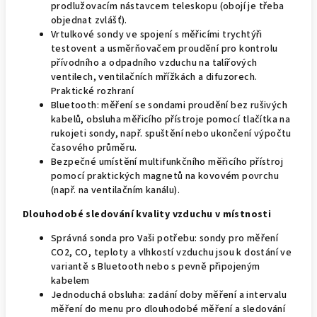
prodlužovacím nástavcem teleskopu (obojí je třeba
objednat zvlášť).
Vrtulkové sondy ve spojení s měřicími trychtýři
testovent a usměrňovačem proudění pro kontrolu
přívodního a odpadního vzduchu na talířových
ventilech, ventilačních mřížkách a difuzorech.
Praktické rozhraní
Bluetooth: měření se sondami proudění bez rušivých
kabelů, obsluha měřicího přístroje pomocí tlačítka na
rukojeti sondy, např. spuštění nebo ukončení výpočtu
časového průměru.
Bezpečné umístění multifunkčního měřicího přístroj
pomocí praktických magnetů na kovovém povrchu
(např. na ventilačním kanálu).
Dlouhodobé sledování kvality vzduchu v místnosti
Správná sonda pro Vaši potřebu: sondy pro měření
CO2, CO, teploty a vlhkostí vzduchu jsou k dostání ve
variantě s Bluetooth nebo s pevně připojeným
kabelem
Jednoduchá obsluha: zadání doby měření a intervalu
měření do menu pro dlouhodobé měření a sledování