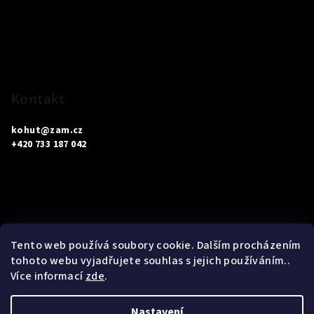
a
t
í
Kontakt
kohut
@
zam.cz
+420 733 187 042
Informace pro vás
Tento web používá soubory cookie. Dalším procházením
tohoto webu vyjadřujete souhlas s jejich používáním..
Obchodní podmínky
Více informací
zde
.
Podmínky ochrany osobních údajů
Nastavení