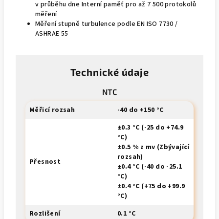
v průběhu dne Interní paměť pro až 7 500 protokolů
měření
Měření stupně turbulence podle EN ISO 7730 /
ASHRAE 55
Technické údaje
NTC
Měřicí rozsah
-40 do +150 °C
±0.3 °C (-25 do +74.9
°C)
±0.5 % z mv (Zbývající
rozsah)
Přesnost
±0.4 °C (-40 do -25.1
°C)
±0.4 °C (+75 do +99.9
°C)
Rozlišení
0.1 °C