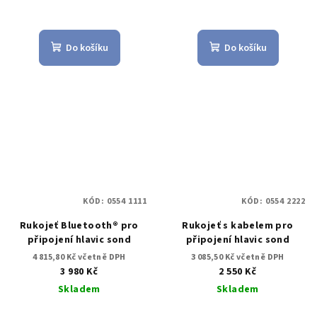
Do košíku
Do košíku
KÓD:
0554 1111
KÓD:
0554 2222
Rukojeť Bluetooth® pro
Rukojeť s kabelem pro
připojení hlavic sond
připojení hlavic sond
4 815,80 Kč včetně DPH
3 085,50 Kč včetně DPH
3 980 Kč
2 550 Kč
Skladem
Skladem