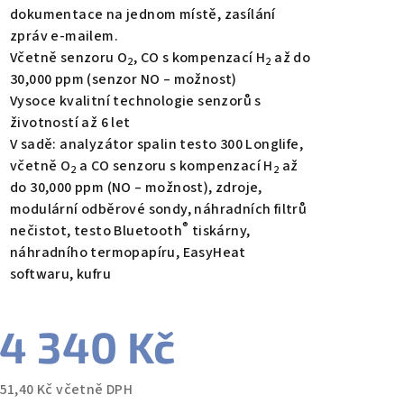
dokumentace na jednom místě, zasílání
zpráv e-mailem.
Včetně senzoru O
, CO s kompenzací H
až do
2
2
30,000 ppm (senzor NO – možnost)
Vysoce kvalitní technologie senzorů s
životností až 6 let
V sadě: analyzátor spalin testo 300 Longlife,
včetně O
a CO senzoru s kompenzací H
až
2
2
do 30,000 ppm (NO – možnost), zdroje,
modulární odběrové sondy, náhradních filtrů
®
nečistot, testo Bluetooth
tiskárny,
náhradního termopapíru, EasyHeat
softwaru, kufru
4 340 Kč
851,40 Kč včetně DPH