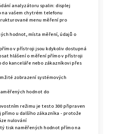
ádání analyzátoru spalin: displej
o na vašem chytrém telefonu
 strukturované menu měření pro
ch hodnot, místa měření, údajů o
římo v přístroji jsou kdykoliv dostupná
at hlášení o měření přímo v přístroji
o do kanceláře nebo zákazníkovi přes
kamžité zobrazení systémových
 naměřených hodnot do
ovostním režimu je testo 300 připraven
ej přímo u dalšího zákazníka - protože
áze nulování
tý tisk naměřených hodnot přímo na