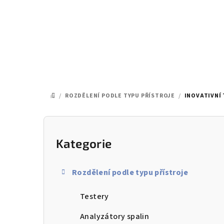
Přejít
na
obsah
/
ROZDĚLENÍ PODLE TYPU PŘÍSTROJE
/
INOVATIVNÍ 
DOMŮ
P
o
Kategorie
Přeskočit
kategorie
s
Rozdělení podle typu přístroje
t
Testery
r
a
Analyzátory spalin