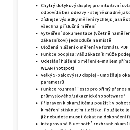
Chytrý dotykový displej pro intuitivní ovl
odpovídá bez odezvy - stejně snadné jak
Získejte výsledky měření rychleji: jasně
všechna příslušná měření
Vytváření dokumentace (včetně naměřený
zákazníkovi) jednoduše na místě
Uložená hlášení o měření ve formátu PDF p
Funkce podpisu: váš zákazník může podeps
Odeslání hlášení o měření e-mailem přím
WLAN (hotspot)
Velký 5-palcový HD displej - umožňuje o
parametrů
Funkce rozhraní Testo pro přímý přenos
průmyslového/zákaznického software*
Připraven k okamžitému použití: v pohot
k měření stisknutím tlačítka. Použijete j
již nebudete muset čekat na dokončení f
®
Integrované Bluetooth
rozhraní: okamži