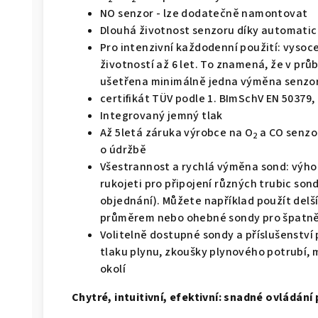
NO senzor - lze dodatečně namontovat
Dlouhá životnost senzoru díky automati
Pro intenzivní každodenní použití: vysoce
životností až 6 let. To znamená, že v pr
ušetřena minimálně jedna výměna senzo
certifikát TÜV podle 1. BImSchV EN 50379, 
Integrovaný jemný tlak
Až 5letá záruka výrobce na O
a CO senzor
2
o údržbě
Všestrannost a rychlá výměna sond: výho
rukojeti pro připojení různých trubic so
objednání). Můžete například použít delš
průměrem nebo ohebné sondy pro špatně
Volitelně dostupné sondy a příslušenství p
tlaku plynu, zkoušky plynového potrubí, 
okolí
Chytré, intuitivní, efektivní: snadné ovládání