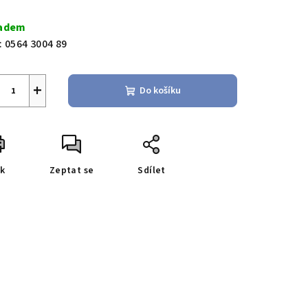
ná
a:
adem
:
0564 3004 89
+
Do košíku
sk
Zeptat se
Sdílet