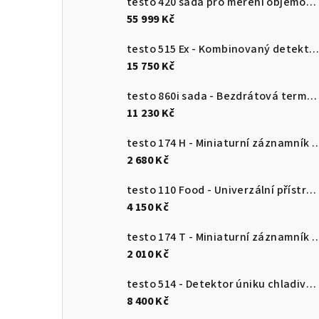
testo 420 sada pro měření objemového průtoku
55 999 Kč
testo 515 Ex - Kombinovaný detektor únik
15 750 Kč
testo 860i sada - Bezdrátová termokamera pro chytré telefony
11 230 Kč
testo 174 H - Miniaturní záznamník pro měření teploty a vlhkosti 
2 680 Kč
testo 110 Food - Univerzální přístroj pro měření teploty s připojením k aplikaci
4 150 Kč
testo 174 T - Miniaturní záznamník teploty s USB-
2 010 Kč
testo 514 - Detektor úniku chladiva s ohebnou sondou
8 400 Kč