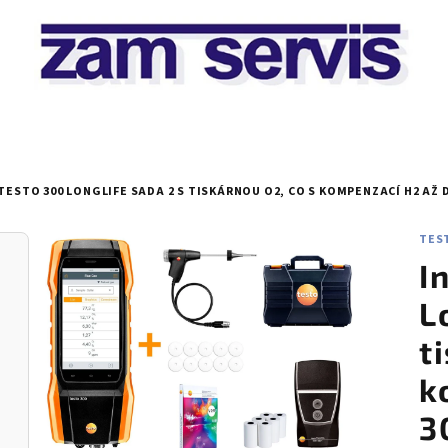
TESTO 300 LONGLIFE SADA 2 S TISKÁRNOU O2, CO S KOMPENZACÍ H2 AŽ 
TEST
I
L
t
k
3