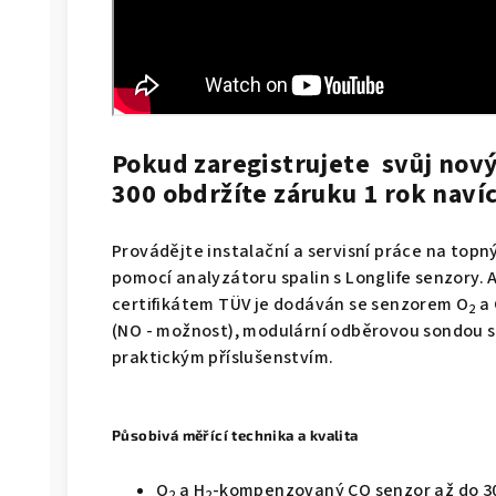
Pokud zaregistrujete svůj nový
300 obdržíte záruku 1 rok navíc
Provádějte instalační a servisní práce na top
pomocí analyzátoru spalin s Longlife senzory. A
certifikátem TÜV je dodáván se senzorem O
a 
2
(NO - možnost), modulární odběrovou sondou s
praktickým příslušenstvím.
Působivá měřící technika a kvalita
O
a H
-kompenzovaný CO senzor až do 3
2
2