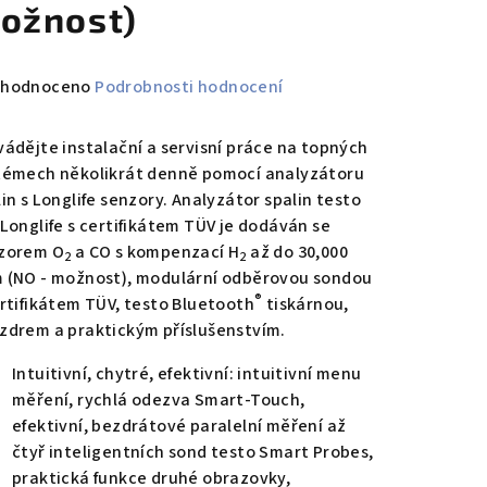
ožnost)
měrné
hodnoceno
Podrobnosti hodnocení
nocení
duktu
vádějte instalační a servisní práce na topných
témech několikrát denně pomocí analyzátoru
in s Longlife senzory. Analyzátor spalin testo
 Longlife s certifikátem TÜV je dodáván se
zorem O
a CO s kompenzací H
až do 30,000
2
2
zdiček.
 (NO - možnost), modulární odběrovou sondou
®
ertifikátem TÜV, testo Bluetooth
tiskárnou,
zdrem a praktickým příslušenstvím.
Intuitivní, chytré, efektivní: intuitivní menu
měření, rychlá odezva Smart-Touch,
efektivní, bezdrátové paralelní měření až
čtyř inteligentních sond testo Smart Probes,
praktická funkce druhé obrazovky,