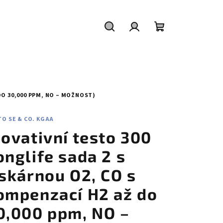
Hledat
Přihlášení
Nákupní
košík
DO 30,000 PPM, NO – MOŽNOST)
O SE & CO. KGAA
novativní testo 300
onglife sada 2 s
iskárnou O2, CO s
ompenzací H2 až do
0,000 ppm, NO –