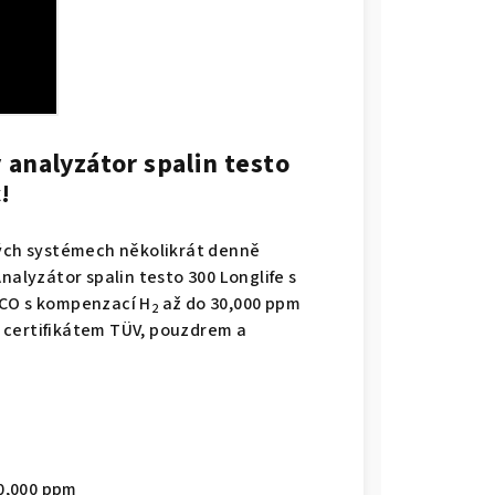
 analyzátor spalin testo
!
ných systémech několikrát denně
nalyzátor spalin testo 300 Longlife s
CO s kompenzací H
až do 30,000 ppm
2
 certifikátem TÜV, pouzdrem a
0,000 ppm