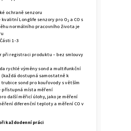
cké ochraně senzoru
 kvalitní Longlife senzory pro O
a CO s
2
ůběhu normálního pracovního života je
ru
Části 1-3
 při registraci produktu – bez smlouvy
da rychlé výměny sond a multifunkční
nd (každá dostupná samostatně k
í trubice sond pro kouřovody s větším
 přístupná místa měření
ro další měřicí úlohy, jako je měření
měření diferenční teploty a měření CO v
 při každodenní práci