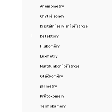
n
Anemometry
n
Chytré sondy
í
Digitální servisní přístroje
p
Detektory
a
Hlukoměry
n
Luxmetry
e
Multifunkční přístroje
l
Otáčkoměry
pH metry
Průtokoměry
Termokamery