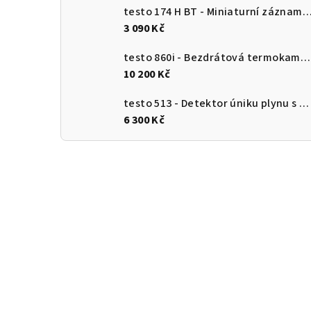
testo 174 H BT - Miniaturní záznamník pro měření teploty a vlhkosti s Bluetooth a připojení
3 090 Kč
testo 860i - Bezdrátová termokamera pro chytré telefony
10 200 Kč
testo 513 - Detektor úniku plynu s ohebnou sondou
6 300 Kč