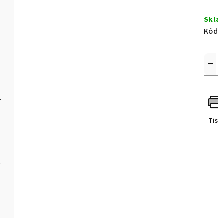
Měr
cen
Skl
Kód
u
−
s USB-C a softwarem pro PC
Ti
C a softwarem pro PC