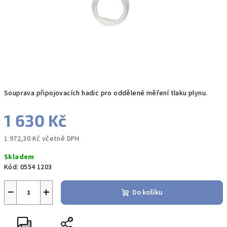
Souprava připojovacích hadic pro oddělené měření tlaku plynu.
1 630 Kč
1 972,30 Kč včetně DPH
Měrná
Skladem
cena:
Kód:
0554 1203
−
+
Do košíku