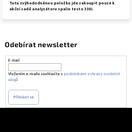
Tutu zvýhododněnou položku jde zakoupit pouze k
akční sadě analyzátoru spalin testo 330i.
Odebírat newsletter
E-mail
Vložením e-mailu souhlasíte s
podmínkami ochrany osobních
údajů
Přihlásit se
Z
á
p