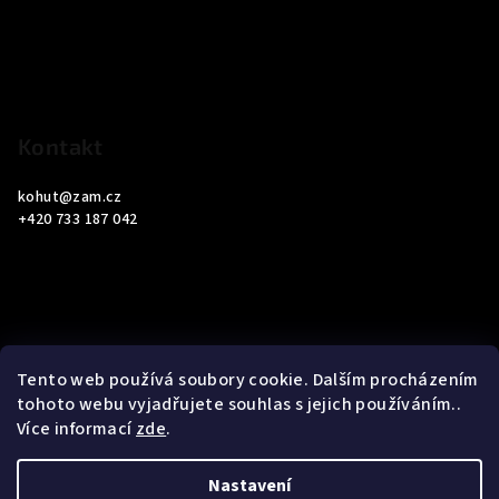
a
t
í
Kontakt
kohut
@
zam.cz
+420 733 187 042
Informace pro vás
Tento web používá soubory cookie. Dalším procházením
tohoto webu vyjadřujete souhlas s jejich používáním..
Obchodní podmínky
Více informací
zde
.
Podmínky ochrany osobních údajů
Nastavení