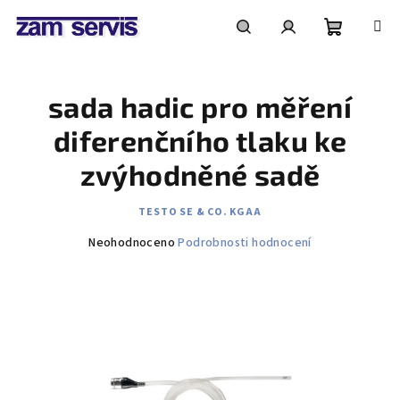
Přejít
na
obsah
Nákupní
Hledat
Přihlášení
sada hadic pro měření
košík
diferenčního tlaku ke
zvýhodněné sadě
TESTO SE & CO. KGAA
Průměrné
Neohodnoceno
Podrobnosti hodnocení
hodnocení
produktu
je
0,0
z
5
hvězdiček.