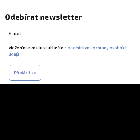
Odebírat newsletter
E-mail
Vložením e-mailu souhlasíte s
podmínkami ochrany osobních
údajů
Přihlásit se
Z
á
p
a
t
í