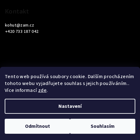
Kontakt
kohut
@
zam.cz
+420 733 187 042
Informace pro vás
Tento web používá soubory cookie. Dalším procházením
tohoto webu vyjadřujete souhlas s jejich používáním..
Obchodní podmínky
Více informací
zde
.
Podmínky ochrany osobních údajů
Nastavení
Copyright 2026
ZAM Servis Testo
. Všechna práva vyhrazena.
Upravit nastavení cookies
Odmítnout
Souhlasím
Vytvořil Shoptet