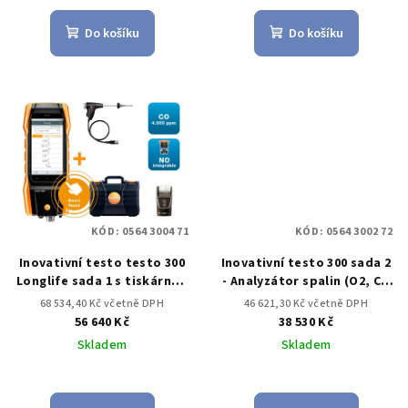
Do košíku
Do košíku
KÓD:
0564 3004 71
KÓD:
0564 3002 72
Inovativní testo testo 300
Inovativní testo 300 sada 2
Longlife sada 1 s tiskárnou
- Analyzátor spalin (O2, CO
- Analyzátor spalin (O2, CO
až do 8,000 ppm)
68 534,40 Kč včetně DPH
46 621,30 Kč včetně DPH
až do 4,000 ppm, NO –
56 640 Kč
38 530 Kč
možnost)
Skladem
Skladem