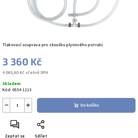
Tlakovací souprava pro zkoušku plynového potrubí.
3 360 Kč
4 065,60 Kč včetně DPH
Měrná
Skladem
cena:
Kód:
0554 1213
−
+
Do košíku
Zeptat se
Sdílet