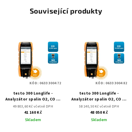
Související produkty
KÓD:
0633 3004 72
KÓD:
0633 3004 82
testo 300 Longlife -
testo 300 Longlife -
Analyzátor spalin O2, CO až
Analyzátor spalin O2, CO až
do 4,000 ppm, NO –
do 15,000 ppm, NO –
49 803,60 Kč včetně DPH
58 140,50 Kč včetně DPH
dodatečně
možnost doplnění)
41 160 Kč
48 050 Kč
namontovatelný
Skladem
Skladem