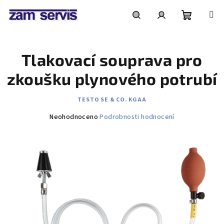
Přejít
na
obsah
Nákupní
Hledat
Přihlášení
Tlakovací souprava pro
košík
zkoušku plynového potrubí
TESTO SE & CO. KGAA
Průměrné
Neohodnoceno
Podrobnosti hodnocení
hodnocení
produktu
je
0,0
z
5
hvězdiček.