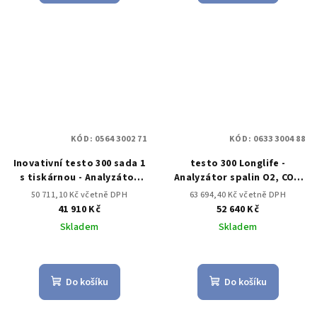
KÓD:
0564 3002 71
KÓD:
0633 3004 88
Inovativní testo 300 sada 1
testo 300 Longlife -
s tiskárnou - Analyzátor
Analyzátor spalin O2, CO s
spalin (O2, CO až do 4,000
kompenzací H2 až do 30,000
50 711,10 Kč včetně DPH
63 694,40 Kč včetně DPH
ppm)
ppm, NO – možnost
41 910 Kč
52 640 Kč
doplnění)
Skladem
Skladem
Do košíku
Do košíku