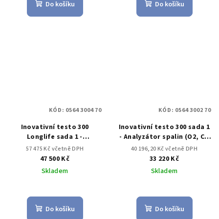
Do košíku
Do košíku
KÓD:
0564 3004 70
KÓD:
0564 3002 70
Inovativní testo 300
Inovativní testo 300 sada 1
Longlife sada 1 -
- Analyzátor spalin (O2, CO
Analyzátor spalin O2,CO až
až do 4,000 ppm)
57 475 Kč včetně DPH
40 196,20 Kč včetně DPH
do 4,000 ppm, NO –
47 500 Kč
33 220 Kč
možnost)
Skladem
Skladem
Do košíku
Do košíku