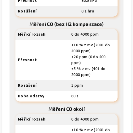
Přesnost
±0.5 hPa
Rozlišení
0.1 hPa
Měření CO (bez H2 kompenzace)
Měřicí rozsah
0 do 4000 ppm
±10 % z mv (2001 do
4000 ppm)
±20 ppm (0 do 400
Přesnost
ppm)
±5 % z mv (401 do
2000 ppm)
Rozlišení
1 ppm
Doba odezvy
60 s
Měření CO okolí
Měřicí rozsah
0 do 4000 ppm
±10 % z mv (2001 do