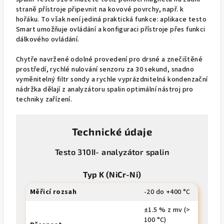
straně přístroje připevnit na kovové povrchy, např. k
hořáku. To však není jediná praktická funkce: aplikace testo
Smart umožňuje ovládání a konfiguraci přístroje přes funkci
dálkového ovládání.
Chytře navržené odolné provedení pro drsné a znečištěné
prostředí, rychlé nulování senzoru za 30 sekund, snadno
vyměnitelný filtr sondy a rychle vyprázdnitelná kondenzační
nádržka dělají z analyzátoru spalin optimální nástroj pro
techniky zařízení.
Technické údaje
Testo 310II- analyzátor spalin
Typ K (NiCr-Ni)
Měřicí rozsah
-20 do +400 °C
±1.5 % z mv (>
100 °C)