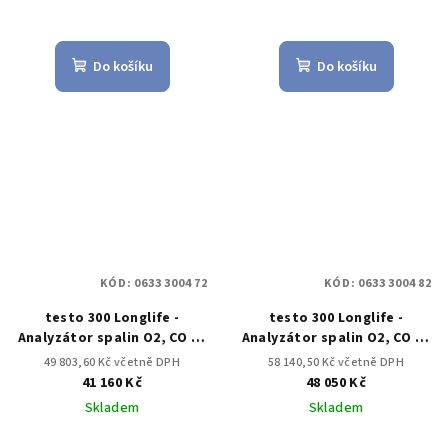
Do košíku
Do košíku
KÓD:
0633 3004 72
KÓD:
0633 3004 82
testo 300 Longlife -
testo 300 Longlife -
Analyzátor spalin O2, CO až
Analyzátor spalin O2, CO až
do 4,000 ppm, NO –
do 15,000 ppm, NO –
49 803,60 Kč včetně DPH
58 140,50 Kč včetně DPH
dodatečně
možnost doplnění)
41 160 Kč
48 050 Kč
namontovatelný
Skladem
Skladem