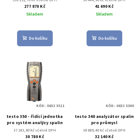
336 222,70 Kč včetně DPH
50 444,90 Kč včetně DPH
277 870 Kč
41 690 Kč
Skladem
Skladem
Do košíku
Do košíku
KÓD:
0632 3511
KÓD:
0632 3340
testo 350 - řídící jednotka
testo 340 analyzátor spalin
pro systém analýzy spalin
pro průmysl
37 243,80 Kč včetně DPH
38 889,40 Kč včetně DPH
30 780 Kč
32 140 Kč