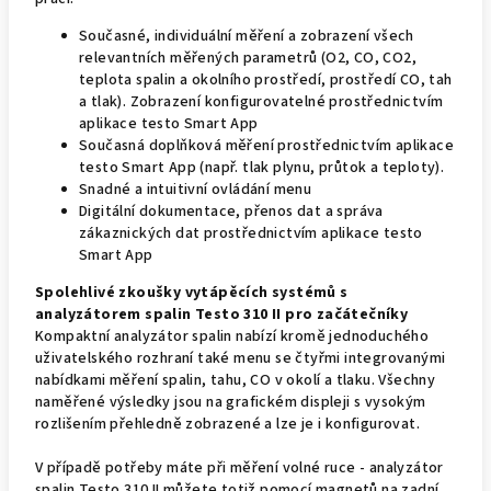
Současné, individuální měření a zobrazení všech
relevantních měřených parametrů (O2, CO, CO2,
teplota spalin a okolního prostředí, prostředí CO, tah
a tlak). Zobrazení konfigurovatelné prostřednictvím
aplikace testo Smart App
Současná doplňková měření prostřednictvím aplikace
testo Smart App (např. tlak plynu, průtok a teploty).
Snadné a intuitivní ovládání menu
Digitální dokumentace, přenos dat a správa
zákaznických dat prostřednictvím aplikace testo
Smart App
Spolehlivé zkoušky vytápěcích systémů s
analyzátorem spalin Testo 310 II pro začátečníky
Kompaktní analyzátor spalin nabízí kromě jednoduchého
uživatelského rozhraní také menu se čtyřmi integrovanými
nabídkami měření spalin, tahu, CO v okolí a tlaku. Všechny
naměřené výsledky jsou na grafickém displeji s vysokým
rozlišením přehledně zobrazené a lze je i konfigurovat.
V případě potřeby máte při měření volné ruce - analyzátor
spalin Testo 310 II můžete totiž pomocí magnetů na zadní