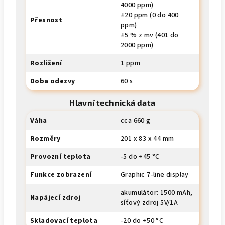
4000 ppm)
±20 ppm (0 do 400
Přesnost
ppm)
±5 % z mv (401 do
2000 ppm)
Rozlišení
1 ppm
Doba odezvy
60 s
Hlavní technická data
Váha
cca 660 g
Rozměry
201 x 83 x 44 mm
Provozní teplota
-5 do +45 °C
Funkce zobrazení
Graphic 7-line display
akumulátor: 1500 mAh,
Napájecí zdroj
síťový zdroj 5V/1A
Skladovací teplota
-20 do +50 °C