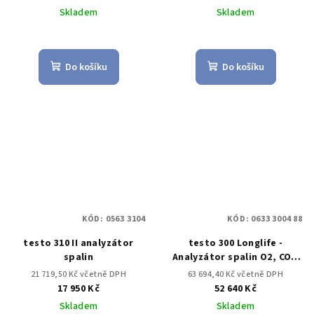
Skladem
Skladem
Do košíku
Do košíku
KÓD:
0563 3104
KÓD:
0633 3004 88
testo 310 II analyzátor
testo 300 Longlife -
spalin
Analyzátor spalin O2, CO s
kompenzací H2 až do 30,000
21 719,50 Kč včetně DPH
63 694,40 Kč včetně DPH
ppm, NO – možnost
17 950 Kč
52 640 Kč
doplnění)
Skladem
Skladem