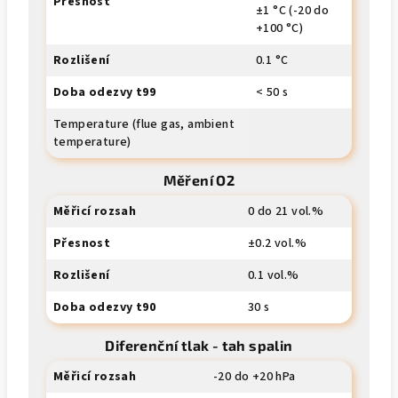
Přesnost
±1 °C (-20 do
+100 °C)
Rozlišení
0.1 °C
Doba odezvy t99
< 50 s
Temperature (flue gas, ambient
temperature)
Měření O2
Měřicí rozsah
0 do 21 vol.%
Přesnost
±0.2 vol.%
Rozlišení
0.1 vol.%
Doba odezvy t90
30 s
Diferenční tlak - tah spalin
Měřicí rozsah
-20 do +20 hPa