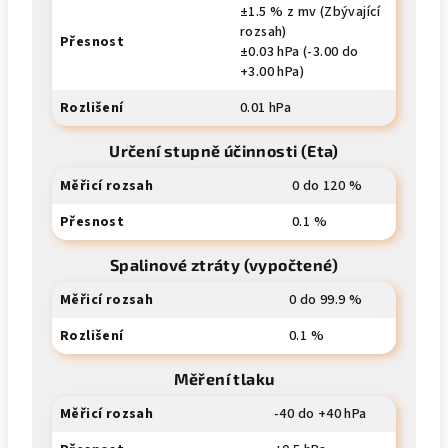
±1.5 % z mv (Zbývající
rozsah)
Přesnost
±0.03 hPa (-3.00 do
+3.00 hPa)
Rozlišení
0.01 hPa
Určení stupně účinnosti (Eta)
Měřicí rozsah
0 do 120 %
Přesnost
0.1 %
Spalinové ztráty (vypočtené)
Měřicí rozsah
0 do 99.9 %
Rozlišení
0.1 %
Měření tlaku
Měřicí rozsah
-40 do +40 hPa