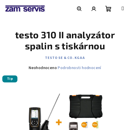
Přejít
na
obsah
Nákupní
Hledat
Přihlášení
testo 310 II analyzátor
košík
spalin s tiskárnou
TESTO SE & CO. KGAA
Průměrné
Neohodnoceno
Podrobnosti hodnocení
hodnocení
Tip
produktu
je
0,0
z
5
hvězdiček.