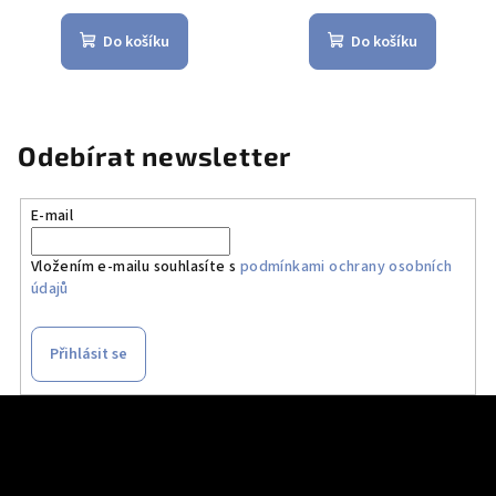
Do košíku
Do košíku
Odebírat newsletter
E-mail
Vložením e-mailu souhlasíte s
podmínkami ochrany osobních
údajů
Přihlásit se
Z
á
p