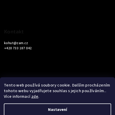
a
t
í
Kontakt
kohut
@
zam.cz
+420 733 187 042
Informace pro vás
Tento web používá soubory cookie. Dalším procházením
tohoto webu vyjadřujete souhlas s jejich používáním..
Obchodní podmínky
Více informací
zde
.
Podmínky ochrany osobních údajů
Nastavení