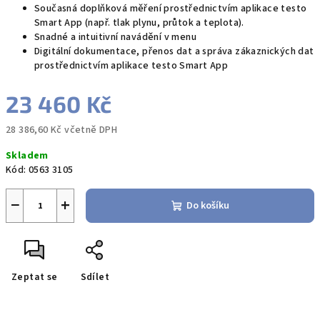
Současná doplňková měření prostřednictvím aplikace testo
Smart App (např. tlak plynu, průtok a teplota).
Snadné a intuitivní navádění v menu
Digitální dokumentace, přenos dat a správa zákaznických dat
prostřednictvím aplikace testo Smart App
23 460 Kč
28 386,60 Kč včetně DPH
Měrná
Skladem
cena:
Kód:
0563 3105
−
+
Do košíku
Zeptat se
Sdílet