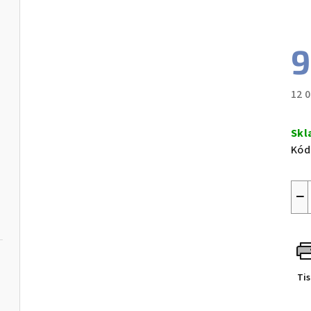
9
12 
Měr
cen
Skl
Kód
−
Ti