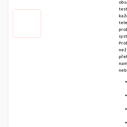
obs
0,0
tes
z
kaž
5
tel
hvě
pro
sys
Pro
než
pře
nam
neb