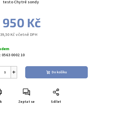
testo Chytré sondy
 950 Kč
039,50 Kč včetně DPH
ná
a:
adem
:
0563 0002 10
+
Do košíku
sk
Zeptat se
Sdílet