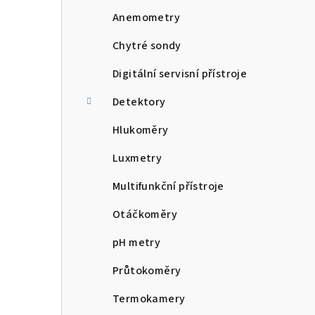
n
Anemometry
n
Chytré sondy
í
Digitální servisní přístroje
p
Detektory
a
Hlukoměry
n
Luxmetry
e
Multifunkční přístroje
l
Otáčkoměry
pH metry
Průtokoměry
Termokamery