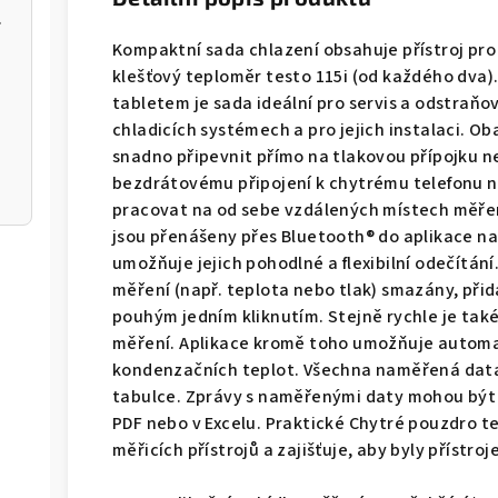
m k aplikaci
Kompaktní sada chlazení obsahuje přístroj pro
klešťový teploměr testo 115i (od každého dva)
tabletem je sada ideální pro servis a odstraňo
chladicích systémech a pro jejich instalaci. Ob
snadno připevnit přímo na tlakovou přípojku ne
bezdrátovému připojení k chytrému telefonu 
pracovat na od sebe vzdálených místech měře
jsou přenášeny přes Bluetooth® do aplikace n
umožňuje jejich pohodlné a flexibilní odečítán
měření (např. teplota nebo tlak) smazány, při
pouhým jedním kliknutím. Stejně rychle je t
měření. Aplikace kromě toho umožňuje automa
kondenzačních teplot. Všechna naměřená data
tabulce. Zprávy s naměřenými daty mohou být
PDF nebo v Excelu. Praktické Chytré pouzdro 
měřicích přístrojů a zajišťuje, aby byly přístroj