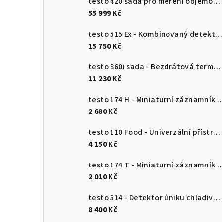
testo 420 sada pro měření objemového průtoku
55 999 Kč
testo 515 Ex - Kombinovaný detektor únik
15 750 Kč
testo 860i sada - Bezdrátová termokamera pro chytré telefony
11 230 Kč
testo 174 H - Miniaturní záznamník pro měření teploty a vlhkosti 
2 680 Kč
testo 110 Food - Univerzální přístroj pro měření teploty s připojením k aplikaci
4 150 Kč
testo 174 T - Miniaturní záznamník teploty s USB-
2 010 Kč
testo 514 - Detektor úniku chladiva s ohebnou sondou
8 400 Kč