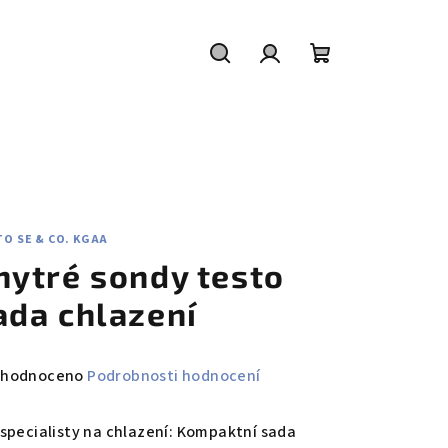
Hledat
Přihlášení
Nákupní
košík
O SE & CO. KGAA
hytré sondy testo
ada chlazení
měrné
hodnoceno
Podrobnosti hodnocení
nocení
duktu
 specialisty na chlazení: Kompaktní sada