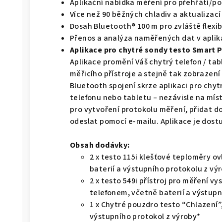
Aplikační nabídka měření pro přehřátí/p
Více než 90 běžných chladiv a aktualizací
Dosah Bluetooth® 100 m pro zvláště flexib
Přenos a analýza naměřených dat v aplik
Aplikace pro chytré sondy testo Smart 
Aplikace promění Váš chytrý telefon / tabl
měřicího přístroje a stejně tak zobraze
Bluetooth spojení skrze aplikaci pro ch
telefonu nebo tabletu – nezávisle na mís
pro vytvoření protokolu měření, přidat do
odeslat pomocí e-mailu. Aplikace je dostu
Obsah dodávky:
2 x testo 115i klešťové teploměry o
baterií a výstupního protokolu z výr
2 x testo 549i přístroj pro měření 
telefonem, včetně baterií a výstupn
1 x Chytré pouzdro testo “Chlazení”
výstupního protokol z výroby*