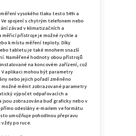
 měření vysokého tlaku testo 549i a
. Ve spojení s chytrým telefonem nebo
vání závad v klimatizačních a
a měřicí přístroje je možné rychle a
bo k místu měření teploty. Díky
nebo tabletu je také mnohem snazší
ní. Naměřené hodnoty obou přístrojů
ainstalované na koncovém zařízení, což
í. V aplikaci mohou být parametry
dány nebo jejich pořadí změněno
aké možné měnit zobrazované parametry
tický výpočet odpařovacích a
 jsou zobrazována buď graficky nebo v
 přímo odeslány e-mailem ve formátu
testo umožňuje pohodlnou přepravu
e vždy po ruce.