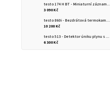
testo 174 H BT - Miniaturní záznamník pro měření teploty a vlhkosti s Bluetooth a připojení
3 090 Kč
testo 860i - Bezdrátová termokamera pro chytré telefony
10 200 Kč
testo 513 - Detektor úniku plynu s ohebnou sondou
6 300 Kč