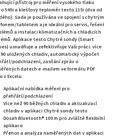
ahující přístroj pro měření vysokého tlaku
to 549i a klešťový teploměr testo 115i (dva od
dého). Sada je používána ve spojení s chytrým
efonem/tabletem a je ideální pro servis, řešení
zdiček.
blémů a instalaci klimatizačních a chladicích
témů. Aplikace testo Chytré sondy (Smart
bes) usnadňuje a zefektivňuje Vaši práci: více
 90 uložených chladiv, automatický výpočet
hřátí/podchlazení, zasílání zpráv o
ěřených datech e-mailem ve formátu PDF
o v Excelu.
Aplikační nabídka měření pro
přehřátí/podchlazení
Více než 90 běžných chladiv a aktualizací
chladiv v aplikaci Chytré sondy testo
Dosah Bluetooth® 100 m pro zvláště flexibilní
aplikace
Přenos a analýza naměřených dat v aplikaci