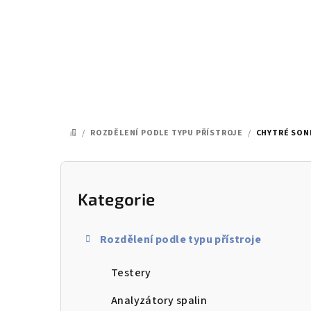
Přejít
na
obsah
/
ROZDĚLENÍ PODLE TYPU PŘÍSTROJE
/
CHYTRÉ SON
DOMŮ
P
o
Kategorie
Přeskočit
kategorie
s
Rozdělení podle typu přístroje
t
Testery
r
a
Analyzátory spalin