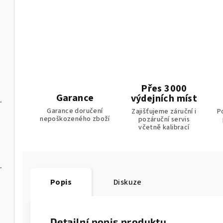
u
Přes 3000
Garance
výdejních míst
s USB-C a softwarem pro PC
Garance doručení
Zajišťujeme záruční i
P
nepoškozeného zboží
pozáruční servis
včetně kalibrací
C a softwarem pro PC
Popis
Diskuze
Detailní popis produktu