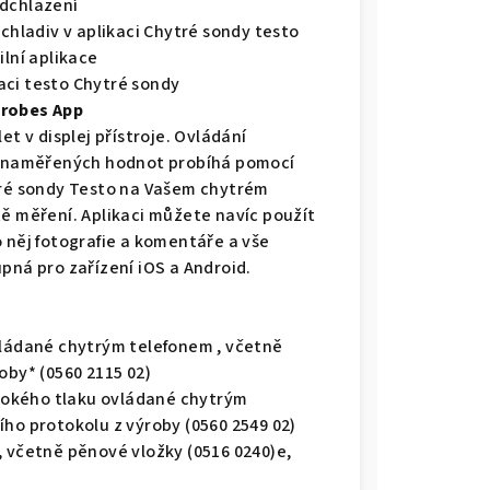
odchlazení
 chladiv v aplikaci Chytré sondy testo
ilní aplikace
aci testo Chytré sondy
Probes App
et v displej přístroje. Ovládání
ní naměřených hodnot probíhá pomocí
ytré sondy Testo na Vašem chytrém
tě měření. Aplikaci můžete navíc použít
 něj fotografie a komentáře a vše
pná pro zařízení iOS a Android.
vládané chytrým telefonem , včetně
oby* (0560 2115 02)
vysokého tlaku ovládané chytrým
ího protokolu z výroby (0560 2549 02)
, včetně pěnové vložky (0516 0240)e,