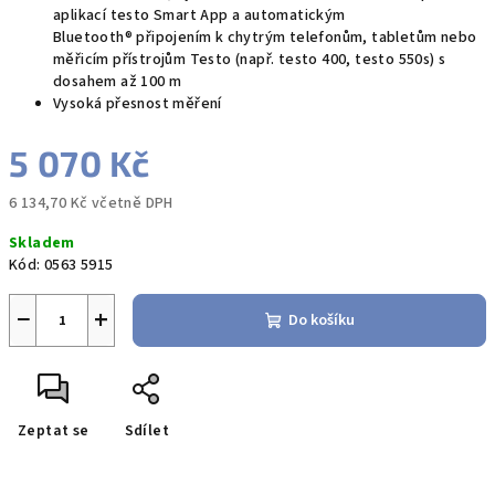
aplikací testo Smart App a automatickým
Bluetooth® připojením k chytrým telefonům, tabletům nebo
měřicím přístrojům Testo (např. testo 400, testo 550s) s
dosahem až 100 m
Vysoká přesnost měření
5 070 Kč
6 134,70 Kč včetně DPH
Měrná
Skladem
cena:
Kód:
0563 5915
−
+
Do košíku
Zeptat se
Sdílet