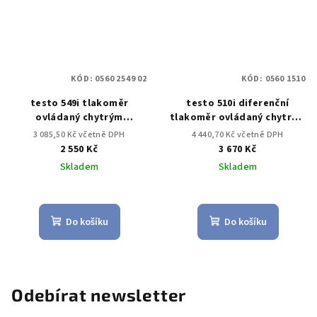
KÓD:
0560 2549 02
KÓD:
0560 1510
testo 549i tlakoměr
testo 510i diferenční
ovládaný chytrým
tlakoměr ovládaný chytrým
telefonem
telefonem
3 085,50 Kč včetně DPH
4 440,70 Kč včetně DPH
2 550 Kč
3 670 Kč
Skladem
Skladem
Do košíku
Do košíku
Odebírat newsletter