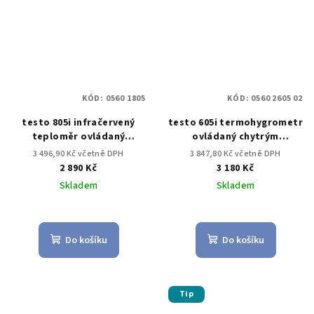
KÓD:
0560 1805
KÓD:
0560 2605 02
testo 805i infračervený
testo 605i termohygrometr
teploměr ovládaný
ovládaný chytrým
chytrým telefonem
telefonem
3 496,90 Kč včetně DPH
3 847,80 Kč včetně DPH
2 890 Kč
3 180 Kč
Skladem
Skladem
Do košíku
Do košíku
Tip