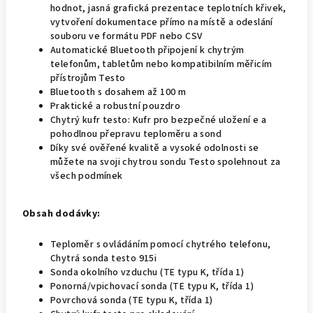
hodnot, jasná grafická prezentace teplotních křivek,
vytvoření dokumentace přímo na místě a odeslání
souboru ve formátu PDF nebo CSV
Automatické Bluetooth připojení k chytrým
telefonům, tabletům nebo kompatibilním měřicím
přístrojům Testo
Bluetooth s dosahem až 100 m
Praktické a robustní pouzdro
Chytrý kufr testo: Kufr pro bezpečné uložení e a
pohodlnou přepravu teploměru a sond
Díky své ověřené kvalitě a vysoké odolnosti se
můžete na svoji chytrou sondu Testo spolehnout za
všech podmínek
Obsah dodávky:
Teploměr s ovládáním pomocí chytrého telefonu,
Chytrá sonda testo 915i
Sonda okolního vzduchu (TE typu K, třída 1)
Ponorná/vpichovací sonda (TE typu K, třída 1)
Povrchová sonda (TE typu K, třída 1)