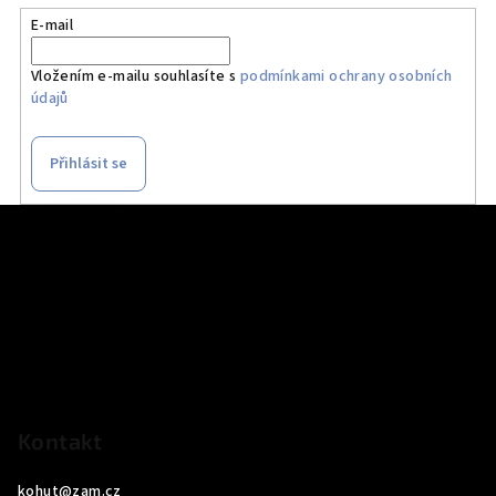
E-mail
Vložením e-mailu souhlasíte s
podmínkami ochrany osobních
údajů
Přihlásit se
Z
á
p
a
t
í
Kontakt
kohut
@
zam.cz