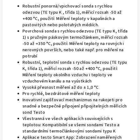
Robustní ponorná/vpichovací sonda s rychlou
odezvou (TE typu K , třída 1), měřicí rozsah -50 až
+400 °C, použití: Měření teploty v kapalinách a
pastovitých nebo polotuhých médiích.
Povrchová sonda s rychlou odezvou (TE typu K, třída
1) s pružným páskovým termočlánkem, měřicí rozsah
-50 až +350 °C, použití: Měření teploty na rovných i
nerovných površích, nebo také např. pro měření na
potrubí
Robustní, teplotní sonda s rychlou odezvou (TE typu
K, třída 1), měřicí rozsah -50 až +400 °C, použití:
Měření teploty okolního vzduchu i teploty ve
vzduchovém kanálu a na vyústkách
Vysoká přesnost měření až do ± 1,0 °C
Pro rychlé, bezdrátové měření teploty
Inovativní zajišťovací mechanizmus na rukojeti pro
snadné a bezpečné připojení připojitelných měřicích
sond Testo
Všestranná ve všech aplikacích souvisejících s
teplotou: Kompatibilní se všemi sondami Testo a
standardními termočlánkovými sondami typu K
Aplikace testo Smart App: Zobrazení naměřených