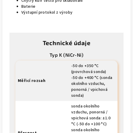
Chytrý kufr testo pro skladování
Baterie
Výstupní protokol z výroby
Technické údaje
Typ K (NiCr-Ni)
-50 do +350 °C
(povrchová sonda)
-50 do +400 °C (sonda
Měřicí rozsah
okolního vzduchu,
ponorná / vpichová
sonda)
sonda okolního
vzduchu, ponorná /
vpichová sonda: ±1.0
°C (-50 do +100 °C)
sonda okolního