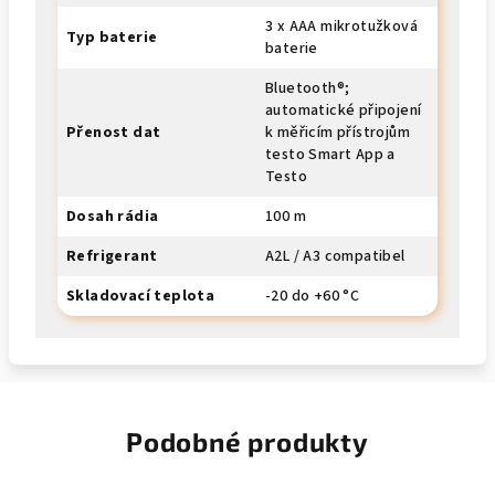
3 x AAA mikrotužková
Typ baterie
baterie
Bluetooth®;
automatické připojení
Přenost dat
k měřicím přístrojům
testo Smart App a
Testo
Dosah rádia
100 m
Refrigerant
A2L / A3 compatibel
Skladovací teplota
-20 do +60 °C
Podobné produkty