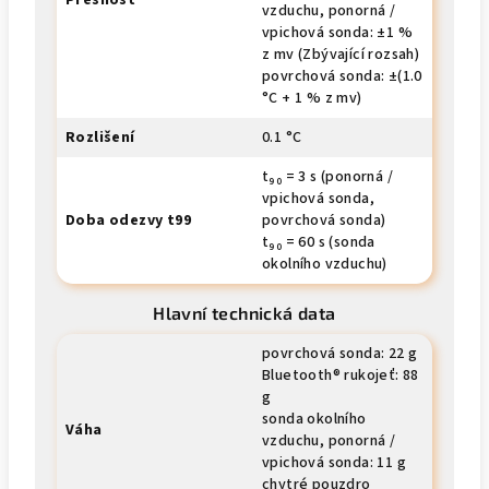
Přesnost
vzduchu, ponorná /
vpichová sonda: ±1 %
z mv (Zbývající rozsah)
povrchová sonda: ±(1.0
°C + 1 % z mv)
Rozlišení
0.1 °C
t₉₀ = 3 s (ponorná /
vpichová sonda,
Doba odezvy t99
povrchová sonda)
t₉₀ = 60 s (sonda
okolního vzduchu)
Hlavní technická data
povrchová sonda: 22 g
Bluetooth® rukojeť: 88
g
sonda okolního
Váha
vzduchu, ponorná /
vpichová sonda: 11 g
chytré pouzdro