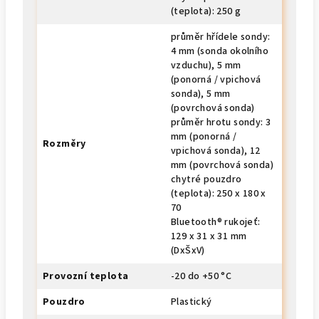
(teplota): 250 g
průměr hřídele sondy:
4 mm (sonda okolního
vzduchu), 5 mm
(ponorná / vpichová
sonda), 5 mm
(povrchová sonda)
průměr hrotu sondy: 3
mm (ponorná /
Rozměry
vpichová sonda), 12
mm (povrchová sonda)
chytré pouzdro
(teplota): 250 x 180 x
70
Bluetooth® rukojeť:
129 x 31 x 31 mm
(DxŠxV)
Provozní teplota
-20 do +50 °C
Pouzdro
Plastický