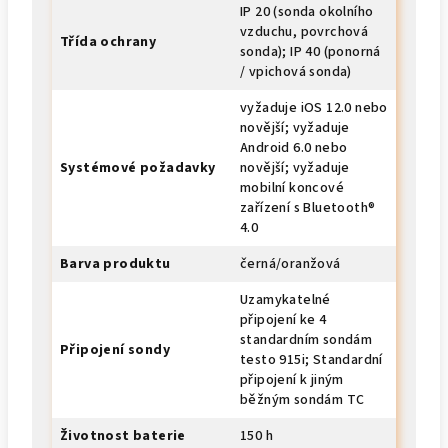
IP 20 (sonda okolního
vzduchu, povrchová
Třída ochrany
sonda); IP 40 (ponorná
/ vpichová sonda)
vyžaduje iOS 12.0 nebo
novější; vyžaduje
Android 6.0 nebo
Systémové požadavky
novější; vyžaduje
mobilní koncové
zařízení s Bluetooth®
4.0
Barva produktu
černá/oranžová
Uzamykatelné
připojení ke 4
standardním sondám
Připojení sondy
testo 915i; Standardní
připojení k jiným
běžným sondám TC
Životnost baterie
150 h