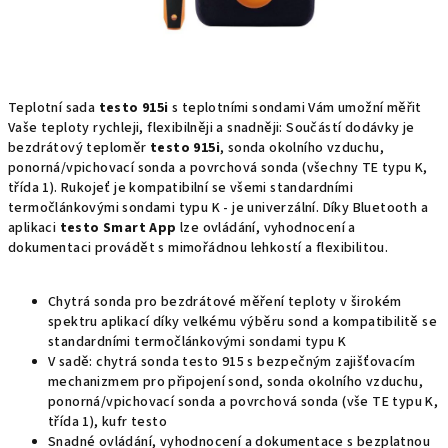
Teplotní sada
testo 915i
s teplotními sondami Vám umožní měřit
Vaše teploty rychleji, flexibilněji a snadněji: Součástí dodávky je
bezdrátový teploměr
testo 915i
, sonda okolního vzduchu,
ponorná/vpichovací sonda a povrchová sonda (všechny TE typu K,
třída 1). Rukojeť je kompatibilní se všemi standardními
termočlánkovými sondami typu K - je univerzální. Díky Bluetooth a
aplikaci
testo Smart App
lze ovládání, vyhodnocení a
dokumentaci provádět s mimořádnou lehkostí a flexibilitou.
Chytrá sonda pro bezdrátové měření teploty v širokém
spektru aplikací díky velkému výběru sond a kompatibilitě se
standardními termočlánkovými sondami typu K
V sadě: chytrá sonda testo 915 s bezpečným zajišťovacím
mechanizmem pro připojení sond, sonda okolního vzduchu,
ponorná/vpichovací sonda a povrchová sonda (vše TE typu K,
třída 1), kufr testo
Snadné ovládání, vyhodnocení a dokumentace s bezplatnou