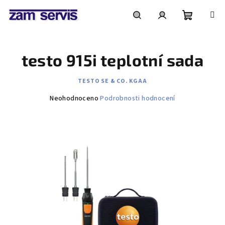
Přejít
na
obsah
Nákupní
Hledat
Přihlášení
testo 915i teplotní sada
košík
TESTO SE & CO. KGAA
Průměrné
Neohodnoceno
Podrobnosti hodnocení
hodnocení
produktu
je
0,0
z
5
hvězdiček.