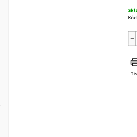
Měr
cen
Skl
Kód
−
Ti