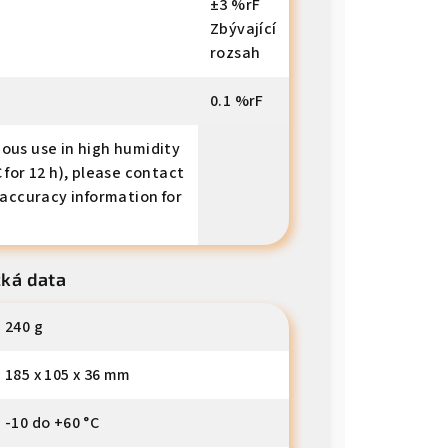
±3 %rF
Zbývající
rozsah
0.1 %rF
ous use in high humidity
 for 12 h), please contact
 accuracy information for
cká data
240 g
185 x 105 x 36 mm
-10 do +60 °C