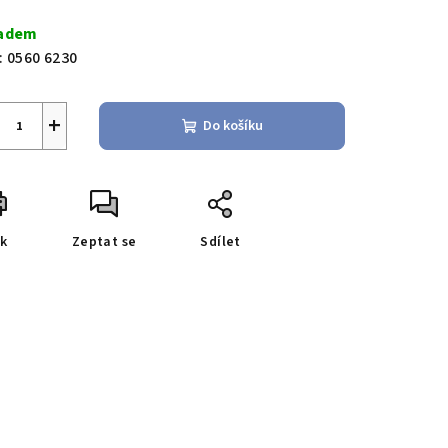
ná
a:
adem
:
0560 6230
+
Do košíku
sk
Zeptat se
Sdílet