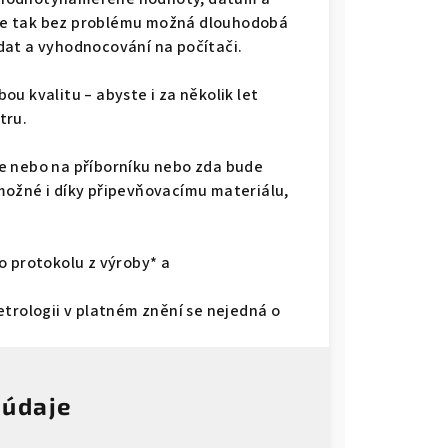
. Je tak bez problému možná dlouhodobá
dat a vyhodnocování na počítači.
u kvalitu – abyste i za několik let
tru.
e nebo na příborníku nebo zda bude
e možné i díky připevňovacímu materiálu,
o protokolu z výroby* a
etrologii v platném znění se nejedná o
 údaje