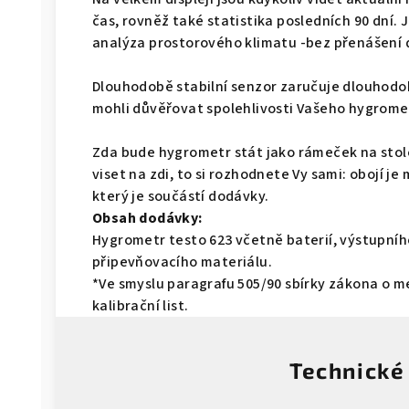
čas, rovněž také statistika posledních 90 dní
analýza prostorového klimatu -bez přenášení 
Dlouhodobě stabilní senzor zaručuje dlouhodobo
mohli důvěřovat spolehlivosti Vašeho hygrome
Zda bude hygrometr stát jako rámeček na stol
viset na zdi, to si rozhodnete Vy sami: obojí j
který je součástí dodávky.
Obsah dodávky:
Hygrometr testo 623 včetně baterií, výstupníh
připevňovacího materiálu.
*Ve smyslu paragrafu 505/90 sbírky zákona o m
kalibrační list.
Technické