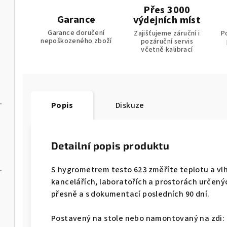
Přes 3000
Garance
výdejních míst
Garance doručení
Zajišťujeme záruční i
P
u
nepoškozeného zboží
pozáruční servis
včetně kalibrací
s USB-C a softwarem pro PC
Popis
Diskuze
Detailní popis produktu
C a softwarem pro PC
S hygrometrem testo 623 změříte teplotu a vl
kancelářích, laboratořích a prostorách určený
přesně a s dokumentací posledních 90 dní.
Postavený na stole nebo namontovaný na zdi: