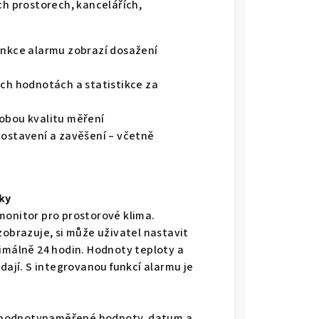
ch prostorech, kancelářích,
unkce alarmu zobrazí dosažení
ích hodnotách a statistikce za
dobou kvalitu měření
postavení a zavěšení – včetně
ky
monitor pro prostorové klima.
zobrazuje, si může uživatel nastavit
ximálně 24 hodin. Hodnoty teploty a
dají. S integrovanou funkcí alarmu je
lní hodnotynaměřené hodnoty, datum a