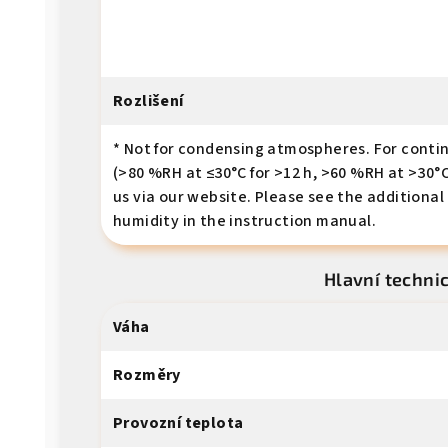
Rozlišení
* Not for condensing atmospheres. For contin
(>80 %RH at ≤30°C for >12 h, >60 %RH at >30°C
us via our website. Please see the additional
humidity in the instruction manual.
Hlavní techni
Váha
Rozměry
Provozní teplota