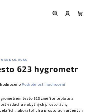
Hledat
Přihlášení
Nákupní
košík
O SE & CO. KGAA
esto 623 hygrometr
měrné
hodnoceno
Podrobnosti hodnocení
nocení
duktu
ygrometrem testo 623 změříte teplotu a
kost vzduchu v obytných prostorách,
celářích, laboratořích a prostorách určených