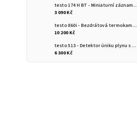
testo 174 H BT - Miniaturní záznamník pro měření teploty a vlhkosti s Bluetooth a připojení
3 090 Kč
testo 860i - Bezdrátová termokamera pro chytré telefony
10 200 Kč
testo 513 - Detektor úniku plynu s ohebnou sondou
6 300 Kč