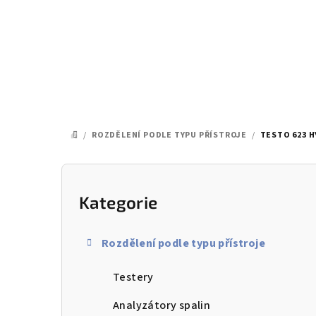
Přejít
na
obsah
/
ROZDĚLENÍ PODLE TYPU PŘÍSTROJE
/
TESTO 623 
DOMŮ
P
o
Kategorie
Přeskočit
kategorie
s
Rozdělení podle typu přístroje
t
Testery
r
a
Analyzátory spalin