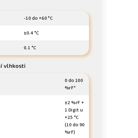
-10 do +60 °C
±0.4 °C
0.1 °C
í vlhkosti
0 do 100
%rF*
±2 %rF +
1 Digit u
+25 °C
(10 do 90
%rF)