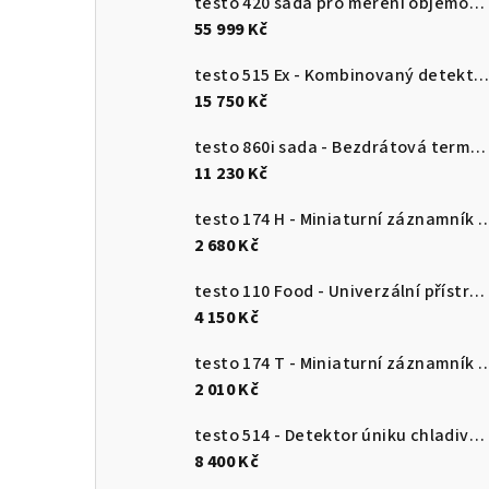
testo 420 sada pro měření objemového průtoku
55 999 Kč
testo 515 Ex - Kombinovaný detektor únik
15 750 Kč
testo 860i sada - Bezdrátová termokamera pro chytré telefony
11 230 Kč
testo 174 H - Miniaturní záznamník pro měření teploty a vlhkosti 
2 680 Kč
testo 110 Food - Univerzální přístroj pro měření teploty s připojením k aplikaci
4 150 Kč
testo 174 T - Miniaturní záznamník teploty s USB-
2 010 Kč
testo 514 - Detektor úniku chladiva s ohebnou sondou
8 400 Kč