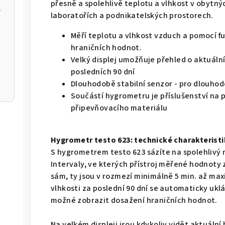
přesně a spolehlivě teplotu a vlhkost v obytný
m k aplikaci
laboratořích a podnikatelských prostorech.
Měří teplotu a vlhkost vzduch a pomocí f
hraničních hodnot.
Velký displej umožňuje přehled o aktuáln
posledních 90 dní
Dlouhodobě stabilní senzor - pro dlouho
Součástí hygrometru je příslušenství na 
připevňovacího materiálu
Hygrometr testo 623: technické charakteristi
S hygrometrem testo 623 sázíte na spolehlivý 
Intervaly, ve kterých přístroj měřené hodnoty 
sám, ty jsou v rozmezí minimálně 5 min. až ma
vlhkosti za poslední 90 dní se automaticky uklá
možné zobrazit dosažení hraničních hodnot.
Na velkém displeji jsou kdykoliv vidět aktuá