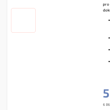
z
pro
5
dok
hvě
5
6 8