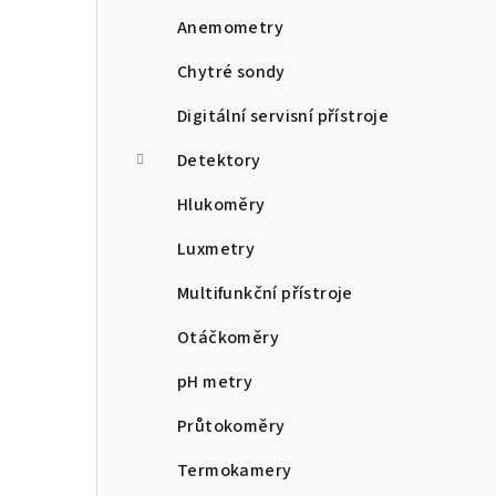
n
Anemometry
n
Chytré sondy
í
Digitální servisní přístroje
p
Detektory
a
Hlukoměry
n
Luxmetry
e
Multifunkční přístroje
l
Otáčkoměry
pH metry
Průtokoměry
Termokamery