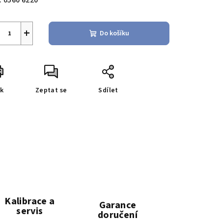
:
0560 6220
+
Do košíku
sk
Zeptat se
Sdílet
Kalibrace a
Garance
servis
doručení