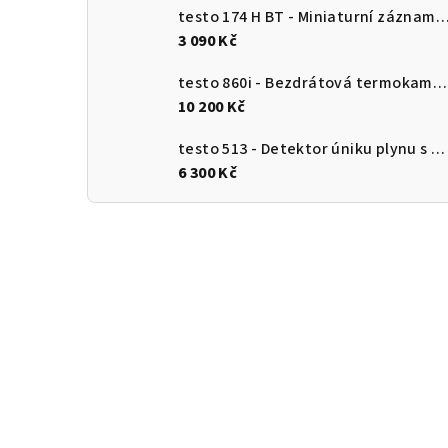
testo 174 H BT - Miniaturní záznamník pro měření teploty a vlhkosti s Bluetooth a připojení
3 090 Kč
testo 860i - Bezdrátová termokamera pro chytré telefony
10 200 Kč
testo 513 - Detektor úniku plynu s ohebnou sondou
6 300 Kč