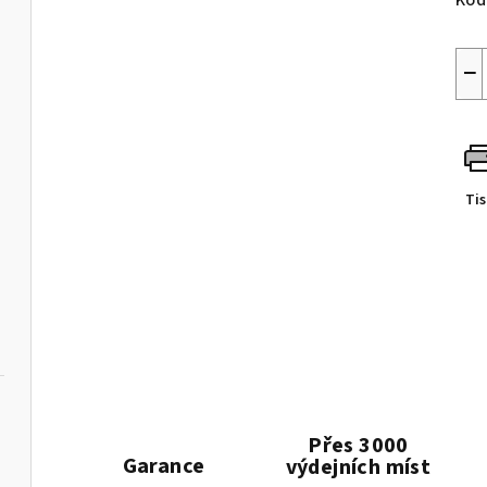
Kód
−
Ti
Přes 3000
Garance
výdejních míst