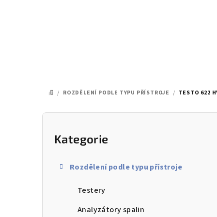
Přejít
na
obsah
/
ROZDĚLENÍ PODLE TYPU PŘÍSTROJE
/
TESTO 622 
DOMŮ
P
o
Kategorie
Přeskočit
kategorie
s
Rozdělení podle typu přístroje
t
Testery
r
a
Analyzátory spalin