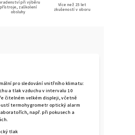
oradenství při výběru
Více než 25 let
přístroje, zaškolení
zkušeností v oboru
obsluhy
ální pro sledování vnitřního klimatu:
chu a tlak vzduchu v intervalu 10
 čitelném velkém displeji, včetně
spustí termohygrometr optický alarm
laboratořích, např. při pokusech a
ách.
cký tlak