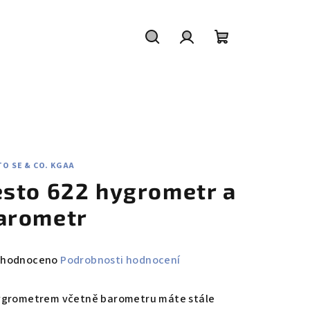
Hledat
Přihlášení
Nákupní
košík
O SE & CO. KGAA
esto 622 hygrometr a
arometr
měrné
hodnoceno
Podrobnosti hodnocení
nocení
duktu
ygrometrem včetně barometru máte stále