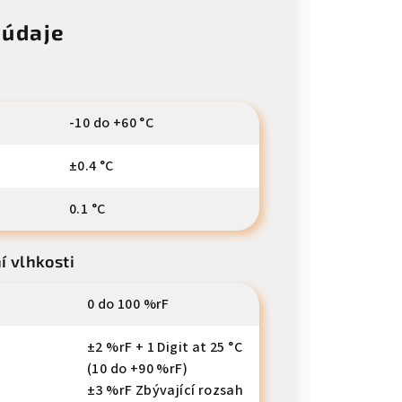
 údaje
-10 do +60 °C
±0.4 °C
0.1 °C
í vlhkosti
0 do 100 %rF
±2 %rF + 1 Digit at 25 °C
(10 do +90 %rF)
±3 %rF Zbývající rozsah