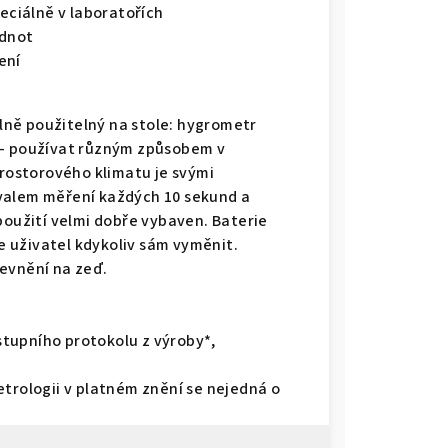
peciálně v laboratořích
odnot
ení
ilně použitelný na stole: hygrometr
 – používat různým způsobem v
prostorového klimatu je svými
valem měření každých 10 sekund a
použití velmi dobře vybaven. Baterie
je uživatel kdykoliv sám vyměnit.
evnění na zeď.
tupního protokolu z výroby*,
etrologii v platném znění se nejedná o