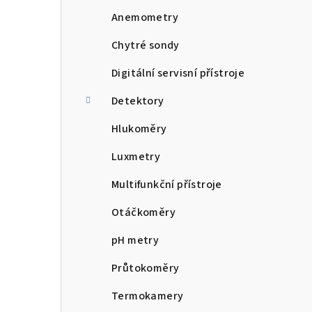
n
Anemometry
n
Chytré sondy
í
Digitální servisní přístroje
p
Detektory
a
Hlukoměry
n
Luxmetry
e
Multifunkční přístroje
l
Otáčkoměry
pH metry
Průtokoměry
Termokamery