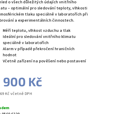
hled o všech důležitých údajích vnitřního
matu – optimální pro sledování teploty, vlhkosti
tmosférickém tlaku speciálně v laboratořích při
ibrování a experimentálních činnostech.
zdiček.
Měří teplotu, vlhkost vzduchu a tlak
Ideální pro sledování vnitřního klimatu
speciálně v laboratořích
Alarm v případě překročení hraničních
hodnot
Včetně zařízení na pověšení nebo postavení
 900 Kč
769 Kč včetně DPH
ná
a:
adem