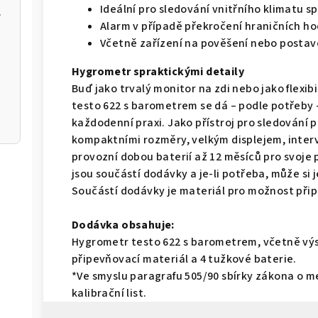
Ideální pro sledování vnitřního klimatu s
m k aplikaci
Alarm v případě překročení hraničních h
Včetně zařízení na pověšení nebo postav
Hygrometr spraktickými detaily
Buď jako trvalý monitor na zdi nebo jako flexib
testo 622 s barometrem se dá – podle potřeby
každodenní praxi. Jako přístroj pro sledování 
kompaktními rozměry, velkým displejem, inter
provozní dobou baterií až 12 měsíců pro svoje 
jsou součástí dodávky a je-li potřeba, může si 
Součástí dodávky je materiál pro možnost přip
Dodávka obsahuje:
Hygrometr testo 622 s barometrem, včetně výs
připevňovací materiál a 4 tužkové baterie.
*Ve smyslu paragrafu 505/90 sbírky zákona o m
kalibrační list.