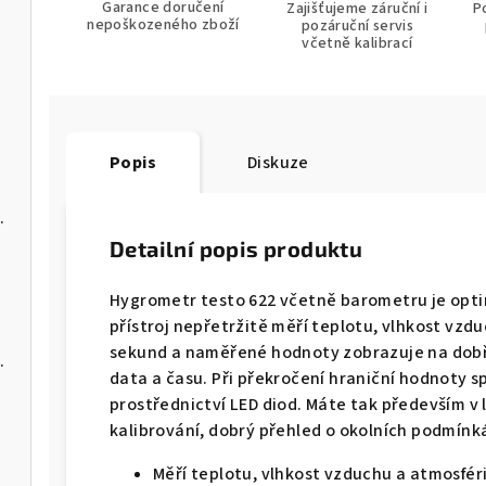
Garance doručení
Zajišťujeme záruční i
P
nepoškozeného zboží
pozáruční servis
včetně kalibrací
u
Popis
Diskuze
s USB-C a softwarem pro PC
Detailní popis produktu
Hygrometr testo 622 včetně barometru je optim
přístroj nepřetržitě měří teplotu, vlhkost vzdu
sekund a naměřené hodnoty zobrazuje na dobře
C a softwarem pro PC
data a času. Při překročení hraniční hodnoty 
prostřednictví LED diod. Máte tak především v 
kalibrování, dobrý přehled o okolních podmínk
Měří teplotu, vlhkost vzduchu a atmosféri