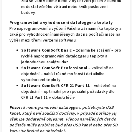
zda se Vám v domě nebo v bytě tvoří plíseň z důvodu
nedostatečného větrání nebo kvůli poškození
budovy.
Programování a vyhodnocení dataloggeru teploty
Pro naprogramování a vyčtení Vašeho záznamníku teploty a
také pro vyhodnocení naměřených dat na počítači máte na
výběr mezi třemi verzemi softwaru:
Software ComSoft Basic
– zdarma ke stažení – pro
rychlé naprogramování dataloggeru teploty a
jednoduchou analýzu dat
Software ComSoft Professional
– volitelně na
objednání – nabízí různé možnosti detailního
vyhodnocení teploty
Software ComSoft CFR 21 Part 11
– volitelně na
objednání – optimální pro speciální požadavky dle
CFR 21 Part 11 v oblasti léčiv
Pozor:
k naprogramování dataloggeru potřebujete USB
kabel, který není součástí dodávky, v případě potřeby jej
však lze dodatečně objednat. Přenos naměřených dat do
počítače může probíhat buď přes USB kabel nebo přes SD
kartu (volitelně na objednání).