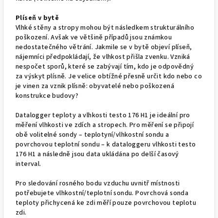
Plíseň v bytě
Vlhké stěny a stropy mohou být následkem strukturálního
poškození. Avšak ve většině případů jsou známkou
nedostatečného větrání. Jakmile se v bytě objeví plíseň,
nájemníci předpokládají, že vlhkost přišla zvenku. Vzniká
nespočet sporů, které se zabývají tím, kdo je odpovědný
za výskyt plísně. Je velice obtížné přesně určit kdo nebo co
je vinen za vznik plísně: obyvatelé nebo poškozená
konstrukce budovy?
Datalogger teploty a vlhkosti testo 176 H1 je ideální pro
měření vlhkosti ve zdích a stropech. Pro měření se připojí
obě volitelné sondy – teplotyní/vlhkostní sondu a
povrchovou teplotní sondu – k dataloggeru vlhkosti testo
176 H1 a následně jsou data ukládána po delší časový
interval.
Pro sledování rosného bodu vzduchu uvnitř místnosti
potřebujete vlhkostní/teplotní sondu. Povrchová sonda
teploty přichycená ke zdi měří pouze povrchovou teplotu
zdi.