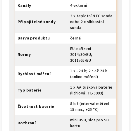
Kanály
4 externí
2 x teplotní NTC sonda
Připojitelné sondy
nebo 2 x vlhkostní
sonda
Barva produktu
černá
EU-nařízení
Normy
2014/30/EU;
2011/65/EU
1 s - 24 h; 2 s až 24 h
Rychlost měření
(online měření)
1 x AA tužková baterie
Typ baterie
(lithiová, TL-5903)
8 let (interval měření
Životnost baterie
15 min., +25 °C)
mini USB, slot pro SD
Rozhraní
kartu