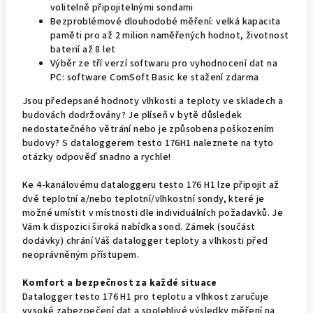
volitelně připojitelnými sondami
Bezproblémové dlouhodobé měření: velká kapacita
paměti pro až 2 milion naměřených hodnot, životnost
baterií až 8 let
Výběr ze tří verzí softwaru pro vyhodnocení dat na
PC: software ComSoft Basic ke stažení zdarma
Jsou předepsané hodnoty vlhkosti a teploty ve skladech a
budovách dodržovány? Je plíseň v bytě důsledek
nedostatečného větrání nebo je způsobena poškozením
budovy? S dataloggerem testo 176H1 naleznete na tyto
otázky odpověď snadno a rychle!
Ke 4-kanálovému dataloggeru testo 176 H1 lze připojit až
dvě teplotní a/nebo teplotní/vlhkostní sondy, které je
možné umístit v místnosti dle individuálních požadavků. Je
Vám k dispozici široká nabídka sond. Zámek (součást
dodávky) chrání Váš datalogger teploty a vlhkosti před
neoprávněným přístupem.
Komfort a bezpečnost za každé situace
Datalogger testo 176 H1 pro teplotu a vlhkost zaručuje
vysoké zabezpečení dat a spolehlivé výsledky měření na