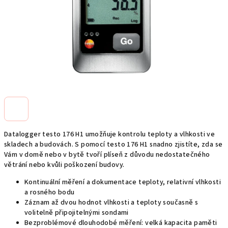
Datalogger testo 176 H1 umožňuje kontrolu teploty a vlhkosti ve
skladech a budovách. S pomocí testo 176 H1 snadno zjistíte, zda se
Vám v domě nebo v bytě tvoří plíseň z důvodu nedostatečného
větrání nebo kvůli poškození budovy.
Kontinuální měření a dokumentace teploty, relativní vlhkosti
a rosného bodu
Záznam až dvou hodnot vlhkosti a teploty současně s
volitelně připojitelnými sondami
Bezproblémové dlouhodobé měření: velká kapacita paměti