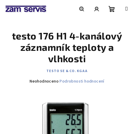
Přejít
na
obsah
Nákupní
Hledat
Přihlášení
testo 176 H1 4-kanálový
košík
záznamník teploty a
vlhkosti
TESTO SE & CO. KGAA
Průměrné
Neohodnoceno
Podrobnosti hodnocení
hodnocení
produktu
je
0,0
z
5
hvězdiček.