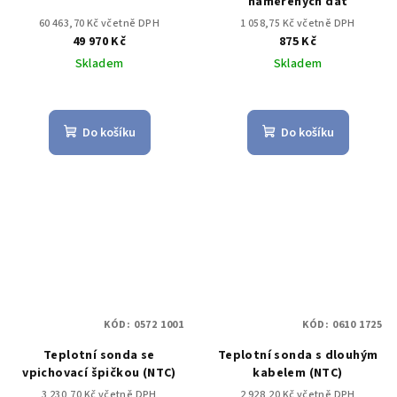
naměřených dat
60 463,70 Kč včetně DPH
1 058,75 Kč včetně DPH
49 970 Kč
875 Kč
Skladem
Skladem
Do košíku
Do košíku
KÓD:
0572 1001
KÓD:
0610 1725
Teplotní sonda se
Teplotní sonda s dlouhým
vpichovací špičkou (NTC)
kabelem (NTC)
3 230,70 Kč včetně DPH
2 928,20 Kč včetně DPH