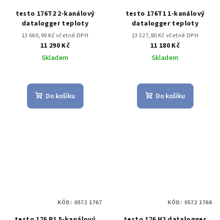
testo 176T2 2-kanálový
testo 176T1 1-kanálový
datalogger teploty
datalogger teploty
13 660,90 Kč včetně DPH
13 527,80 Kč včetně DPH
11 290 Kč
11 180 Kč
Skladem
Skladem
Do košíku
Do košíku
KÓD:
0572 1767
KÓD:
0572 1766
testo 176 P1 5-kanálový
testo 176 H2 datalogger