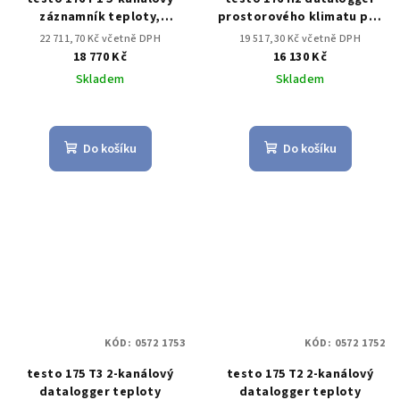
záznamník teploty,
prostorového klimatu pro
vlhkosti a absolutního
vlhkost a teplotu vzduchu
22 711,70 Kč včetně DPH
19 517,30 Kč včetně DPH
tlaku
18 770 Kč
16 130 Kč
Skladem
Skladem
Do košíku
Do košíku
KÓD:
0572 1753
KÓD:
0572 1752
testo 175 T3 2-kanálový
testo 175 T2 2-kanálový
datalogger teploty
datalogger teploty