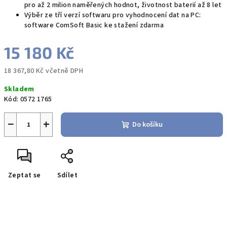
pro až 2 milion naměřených hodnot, životnost baterií až 8 let
Výběr ze tří verzí softwaru pro vyhodnocení dat na PC:
software ComSoft Basic ke stažení zdarma
15 180 Kč
18 367,80 Kč včetně DPH
Měrná
Skladem
cena:
Kód:
0572 1765
−
+
Do košíku
Zeptat se
Sdílet