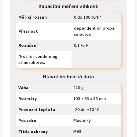
Kapacitní měření vlhkosti
Měřicí rozsah
0 do 100 %rF*
dependent on probe
Přesnost
selected
Rozlišení
0.1 %rF
*Not for condensing
atmospheres.
Hlavní technická data
Váha
220 g
Rozměry
103 x 63 x 33 mm
Provozní teplota
-20 do +70 °C
Pouzdro
Plastický
Třída ochrany
IP65