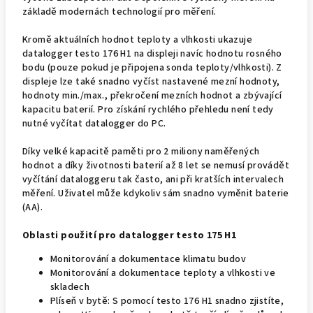
základě modernách technologií pro měření.
Kromě aktuálních hodnot teploty a vlhkosti ukazuje
datalogger testo 176 H1 na displeji navíc hodnotu rosného
bodu (pouze pokud je připojena sonda teploty/vlhkosti). Z
displeje lze také snadno vyčíst nastavené mezní hodnoty,
hodnoty min./max., překročení mezních hodnot a zbývající
kapacitu baterií. Pro získání rychlého přehledu není tedy
nutné vyčítat datalogger do PC.
Díky velké kapacitě paměti pro 2 miliony naměřených
hodnot a díky životnosti baterií až 8 let se nemusí provádět
vyčítání dataloggeru tak často, ani při kratších intervalech
měření. Uživatel může kdykoliv sám snadno vyměnit baterie
(AA).
Oblasti použití pro datalogger testo 175 H1
Monitorování a dokumentace klimatu budov
Monitorování a dokumentace teploty a vlhkosti ve
skladech
Plíseň v bytě: S pomocí testo 176 H1 snadno zjistíte,