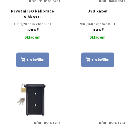
KÓD:
31 0103 0201
KÓD:
0449 0047
Prvotní ISO kalibrace
USB kabel
vlhkosti
1 113,20 Kč včetně DPH
984,94 Kč včetně DPH
920 Kč
814 Kč
Skladem
Skladem
Do košíku
Do košíku
KÓD:
0554 1703
KÓD:
0554 1704