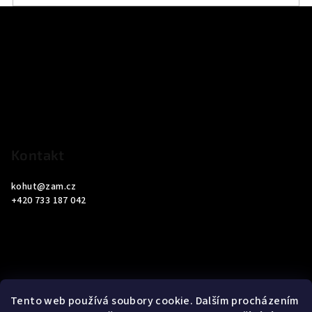
Z
á
p
a
t
í
Kontakt
kohut
@
zam.cz
+420 733 187 042
Informace pro vás
Tento web používá soubory cookie. Dalším procházením