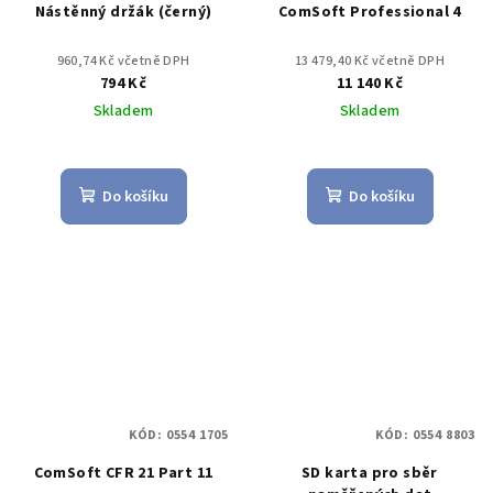
Nástěnný držák (černý)
ComSoft Professional 4
960,74 Kč včetně DPH
13 479,40 Kč včetně DPH
794 Kč
11 140 Kč
Skladem
Skladem
Do košíku
Do košíku
KÓD:
0554 1705
KÓD:
0554 8803
ComSoft CFR 21 Part 11
SD karta pro sběr