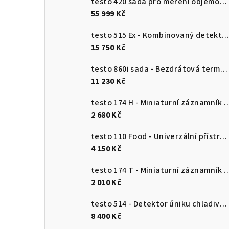
testo 420 sada pro měření objemového průtoku
55 999 Kč
testo 515 Ex - Kombinovaný detektor únik
15 750 Kč
testo 860i sada - Bezdrátová termokamera pro chytré telefony
11 230 Kč
testo 174 H - Miniaturní záznamník pro měření teploty a vlhkosti 
2 680 Kč
testo 110 Food - Univerzální přístroj pro měření teploty s připojením k aplikaci
4 150 Kč
testo 174 T - Miniaturní záznamník teploty s USB-
2 010 Kč
testo 514 - Detektor úniku chladiva s ohebnou sondou
8 400 Kč