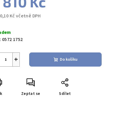
 810 Kč
30,10 Kč včetně DPH
ná
a:
adem
:
0572 1752
+
Do košíku
sk
Zeptat se
Sdílet