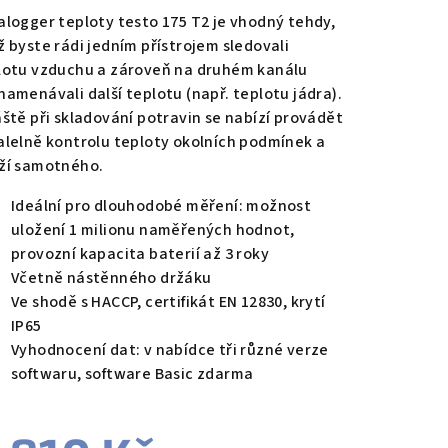
duktu
alogger teploty testo 175 T2 je vhodný tehdy,
ž byste rádi jedním přístrojem sledovali
lotu vzduchu a zároveň na druhém kanálu
namenávali další teplotu (např. teplotu jádra).
áště při skladování potravin se nabízí provádět
zdiček.
alelně kontrolu teploty okolních podmínek a
ží samotného.
Ideální pro dlouhodobé měření: možnost
uložení 1 milionu naměřených hodnot,
provozní kapacita baterií až 3 roky
Včetně nástěnného držáku
Ve shodě s HACCP, certifikát EN 12830, krytí
IP65
Vyhodnocení dat: v nabídce tři různé verze
softwaru, software Basic zdarma