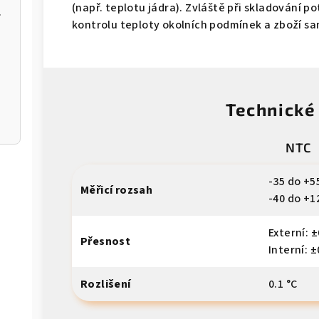
(např. teplotu jádra). Zvláště při skladování p
m k aplikaci
kontrolu teploty okolních podmínek a zboží s
Technické
NTC
-35 do +55
Měřicí rozsah
-40 do +1
Externí: ±
Přesnost
Interní: ±
Rozlišení
0.1 °C