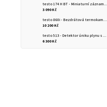
testo 174 H BT - Miniaturní záznamník pro měření teploty a vlhkosti s Bluetooth a připojení
3 090 Kč
testo 860i - Bezdrátová termokamera pro chytré telefony
10 200 Kč
testo 513 - Detektor úniku plynu s ohebnou sondou
6 300 Kč