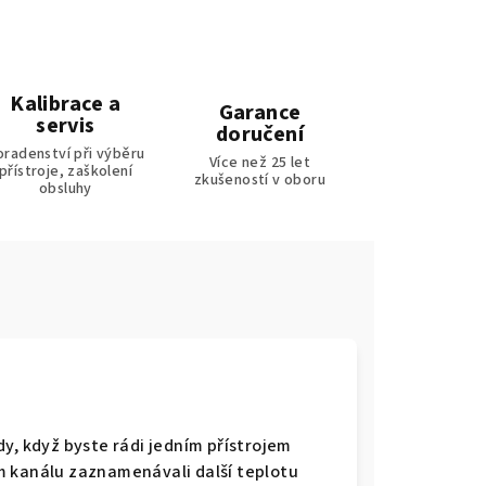
Kalibrace a
Garance
servis
doručení
oradenství při výběru
Více než 25 let
přístroje, zaškolení
zkušeností v oboru
obsluhy
y, když byste rádi jedním přístrojem
m kanálu zaznamenávali další teplotu