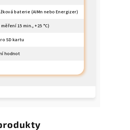
užková baterie (AIMn nebo Energizer)
l měření 15 min., +25 °C)
pro SD kartu
ní hodnot
 produkty