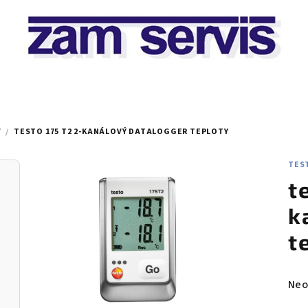
Y
/
TESTO 175 T2 2-KANÁLOVÝ DATALOGGER TEPLOTY
TEST
t
k
t
Prů
Neo
hod