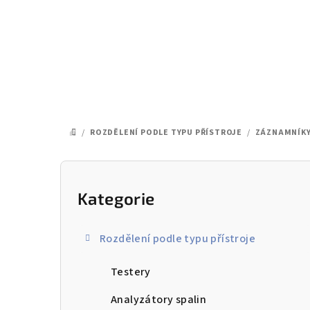
Přejít
na
obsah
/
ROZDĚLENÍ PODLE TYPU PŘÍSTROJE
/
ZÁZNAMNÍK
DOMŮ
P
o
Kategorie
Přeskočit
kategorie
s
Rozdělení podle typu přístroje
t
Testery
r
a
Analyzátory spalin