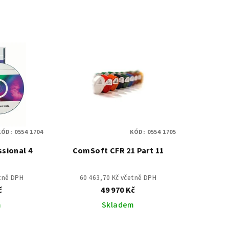
KÓD:
0554 1704
KÓD:
0554 1705
sional 4
ComSoft CFR 21 Part 11
etně DPH
60 463,70 Kč včetně DPH
č
49 970 Kč
m
Skladem