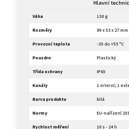
Hlavní techni
Váha
130 g
Rozměry
89 x 53 x 27 mm
Provozní teplota
-35 do +55 °C
Pouzdro
Plastický
Třída ochrany
IP65
Kanály
1 interní; 1 ext
Barva produktu
bílá
Normy
EU-nařízení 20
Rychlost měření
10 s - 24 h