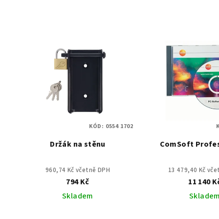
KÓD:
0554 1702
Držák na stěnu
ComSoft Profes
960,74 Kč včetně DPH
13 479,40 Kč vč
794 Kč
11 140 K
Skladem
Sklade