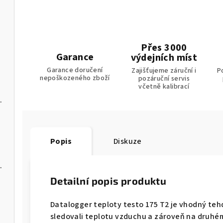
u
Přes 3000
Garance
výdejních míst
Garance doručení
Zajišťujeme záruční i
P
nepoškozeného zboží
pozáruční servis
včetně kalibrací
s USB-C a softwarem pro PC
Popis
Diskuze
C a softwarem pro PC
Detailní popis produktu
Datalogger teploty testo 175 T2 je vhodný tehd
sledovali teplotu vzduchu a zároveň na druhé