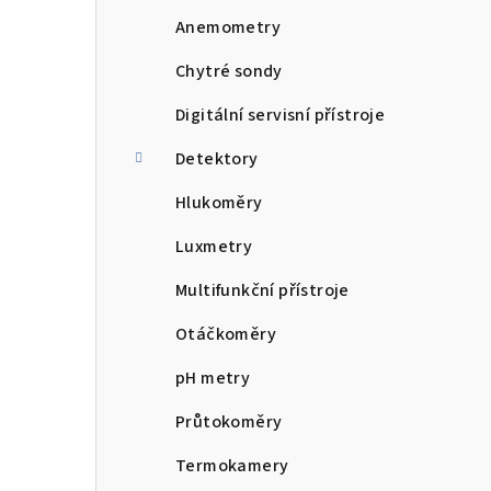
n
Anemometry
n
Chytré sondy
í
Digitální servisní přístroje
p
Detektory
a
Hlukoměry
n
Luxmetry
e
Multifunkční přístroje
l
Otáčkoměry
pH metry
Průtokoměry
Termokamery