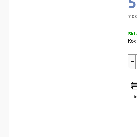
5
7 0
Měr
cen
Skl
Kód
−
Ti