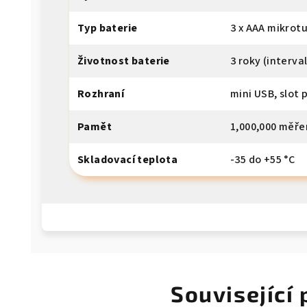
Typ baterie
3 x AAA mikrot
Životnost baterie
3 roky (interva
Rozhraní
mini USB, slot 
Pamět
1,000,000 měře
Skladovací teplota
-35 do +55 °C
Související