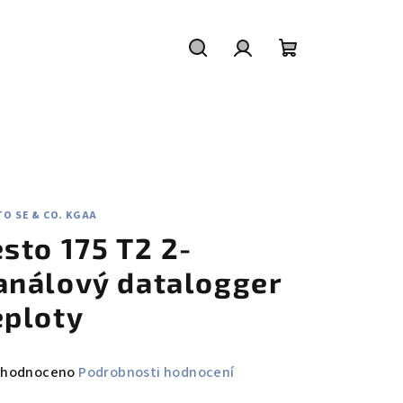
Hledat
Přihlášení
Nákupní
košík
O SE & CO. KGAA
esto 175 T2 2-
análový datalogger
eploty
měrné
hodnoceno
Podrobnosti hodnocení
nocení