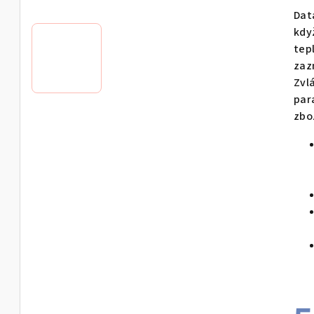
pro
Dat
je
kdy
0,0
tep
z
zaz
5
Zvl
hvě
par
zbo