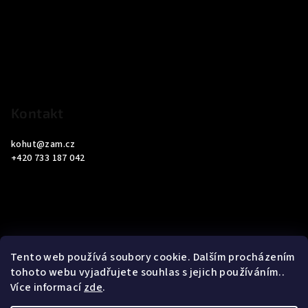
p
a
t
í
Kontakt
kohut
@
zam.cz
+420 733 187 042
Informace pro vás
Tento web používá soubory cookie. Dalším procházením
tohoto webu vyjadřujete souhlas s jejich používáním..
Obchodní podmínky
Více informací
zde
.
Podmínky ochrany osobních údajů