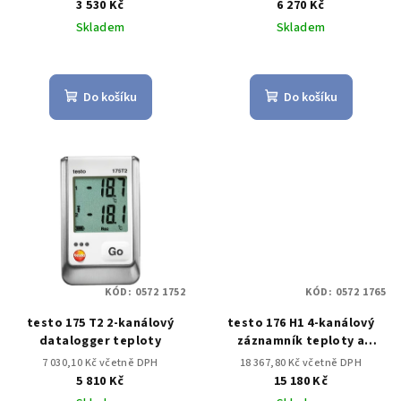
3 530 Kč
6 270 Kč
Skladem
Skladem
Do košíku
Do košíku
KÓD:
0572 1752
KÓD:
0572 1765
testo 175 T2 2-kanálový
testo 176 H1 4-kanálový
datalogger teploty
záznamník teploty a
vlhkosti
7 030,10 Kč včetně DPH
18 367,80 Kč včetně DPH
5 810 Kč
15 180 Kč