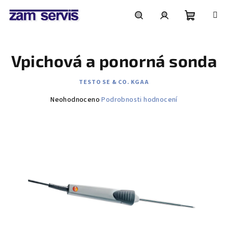
Přejít
na
obsah
Nákupní
Hledat
Přihlášení
Vpichová a ponorná sonda
košík
TESTO SE & CO. KGAA
Průměrné
Neohodnoceno
Podrobnosti hodnocení
hodnocení
produktu
je
0,0
z
5
hvězdiček.