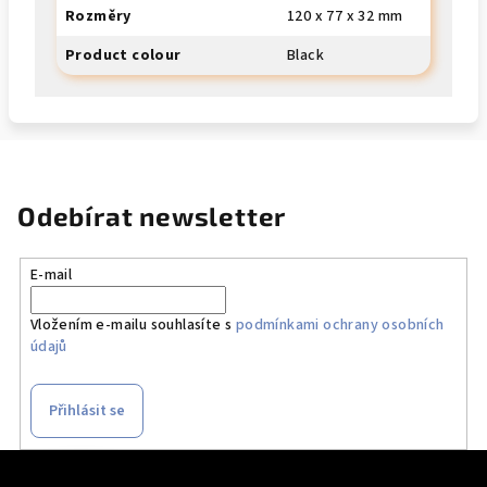
Rozměry
120 x 77 x 32 mm
Product colour
Black
Odebírat newsletter
E-mail
Vložením e-mailu souhlasíte s
podmínkami ochrany osobních
údajů
Přihlásit se
Z