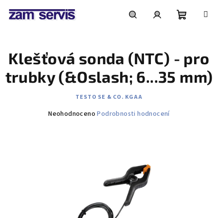
Přejít
na
obsah
Nákupní
Hledat
Přihlášení
Klešťová sonda (NTC) - pro
košík
trubky (&Oslash; 6...35 mm)
TESTO SE & CO. KGAA
Průměrné
Neohodnoceno
Podrobnosti hodnocení
hodnocení
produktu
je
0,0
z
5
hvězdiček.