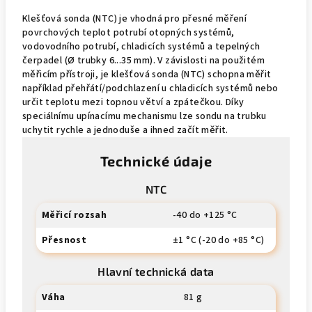
Klešťová sonda (NTC) je vhodná pro přesné měření
povrchových teplot potrubí otopných systémů,
vodovodního potrubí, chladicích systémů a tepelných
čerpadel (Ø trubky 6...35 mm). V závislosti na použitém
měřicím přístroji, je klešťová sonda (NTC) schopna měřit
například přehřátí/podchlazení u chladicích systémů nebo
určit teplotu mezi topnou větví a zpátečkou. Díky
speciálnímu upínacímu mechanismu lze sondu na trubku
uchytit rychle a jednoduše a ihned začít měřit.
Technické údaje
NTC
Měřicí rozsah
-40 do +125 °C
Přesnost
±1 °C (-20 do +85 °C)
Hlavní technická data
Váha
81 g