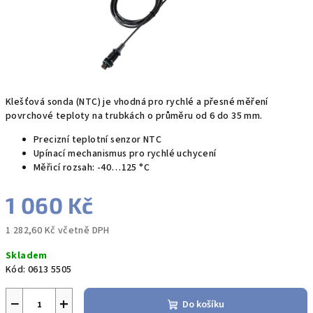
Klešťová sonda (NTC) je vhodná pro rychlé a přesné měření
povrchové teploty na trubkách o průměru od 6 do 35 mm.
Precizní teplotní senzor NTC
Upínací mechanismus pro rychlé uchycení
Měřicí rozsah: -40…125 °C
1 060 Kč
1 282,60 Kč včetně DPH
Měrná
Skladem
cena:
Kód:
0613 5505
−
+
Do košíku