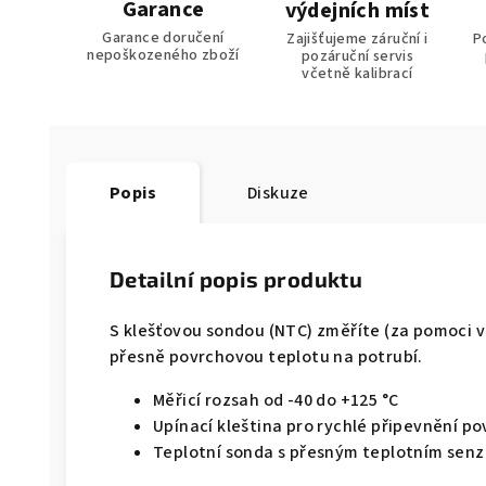
Garance
výdejních míst
Garance doručení
Zajišťujeme záruční i
P
nepoškozeného zboží
pozáruční servis
včetně kalibrací
Popis
Diskuze
Detailní popis produktu
S klešťovou sondou (NTC) změříte (za pomoci v
přesně povrchovou teplotu na potrubí.
Měřicí rozsah od -40 do +125 °C
Upínací kleština pro rychlé připevnění p
Teplotní sonda s přesným teplotním sen