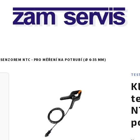
SENZOREM NTC - PRO MĚŘENÍ NA POTRUBÍ (Ø 6-35 MM)
TEST
K
t
N
p