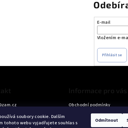
Odebír
E-mail
Vložením e-mai
Přihlásit se
akt
Informace pro vás
@
zam.cz
Obchodní podmínky
33 187 042
Podmínky ochrany osobních
oužívá soubory cookie. Dalším
Odmítnout
m tohoto webu vyjadřujete souhlas s