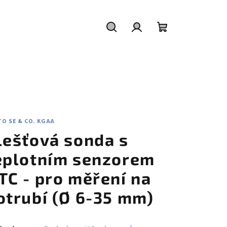
Hledat
Přihlášení
Nákupní
košík
O SE & CO. KGAA
lešťová sonda s
eplotním senzorem
TC - pro měření na
otrubí (Ø 6-35 mm)