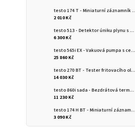
testo 174 T - Miniaturní záznamník teploty s USB-
2 010 Kč
testo 513 - Detektor úniku plynu s ohebnou sondou
6 300 Kč
testo 565i EX - Vakuová pumpa s certifikací ATEX (7 CFM / 198 l/m
25 860 Kč
testo 270 BT - Tester fritovacího o
14 030 Kč
testo 860i sada - Bezdrátová termokamera pro chytré telefony
11 230 Kč
testo 174 H BT - Miniaturní záznamník pro měření teploty a vlhkosti s Bluetooth a připojení
3 090 Kč