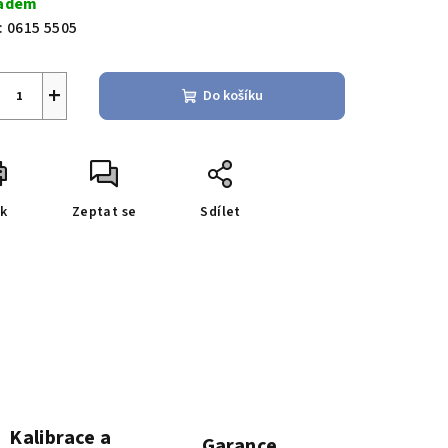
adem
:
0615 5505
+
Do košíku
sk
Zeptat se
Sdílet
Kalibrace a
Garance