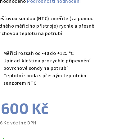
měrné
hodnoceno
Podrobnosti hodnocení
nocení
duktu
lešťovou sondou (NTC) změříte (za pomoci
dného měřicího přístroje) rychle a přesně
rchovou teplotu na potrubí.
zdiček.
Měřicí rozsah od -40 do +125 °C
Upínací kleština pro rychlé připevnění
povrchové sondy na potrubí
Teplotní sonda s přesným teplotním
senzorem NTC
 600 Kč
36 Kč včetně DPH
ná
a: