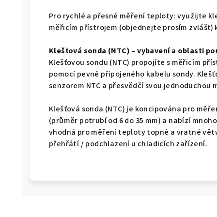
Pro rychlé a přesné měření teploty: využijte 
měřicím přístrojem (objednejte prosím zvlášť) 
Klešťová sonda (NTC) – vybavení a oblasti pou
Klešťovou sondu (NTC) propojíte s měřicím přís
pomocí pevně připojeného kabelu sondy. Klešť
senzorem NTC a přesvědčí svou jednoduchou m
Klešťová sonda (NTC) je koncipována pro měře
(průměr potrubí od 6 do 35 mm) a nabízí mnoho
vhodná pro měření teploty topné a vratné větv
přehřátí / podchlazení u chladicích zařízení.