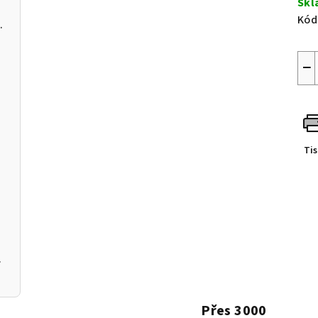
Skl
Kód
C a softwarem pro PC
−
in)
Ti
leje
m k aplikaci
Přes 3000