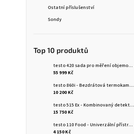
n
Ostatní příslušenství
n
Sondy
í
p
Top 10 produktů
a
n
testo 420 sada pro měření objemového průtoku
55 999 Kč
e
testo 860i - Bezdrátová termokamera pro chytré telefony
l
10 200 Kč
testo 515 Ex - Kombinovaný detektor únik
15 750 Kč
testo 110 Food - Univerzální přístroj pro měření teploty s připojením k aplikaci
4 150 Kč