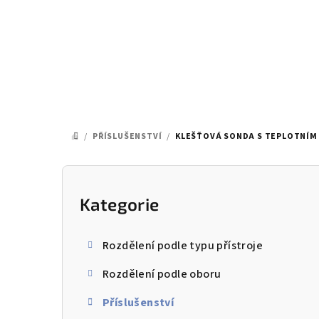
Přejít
na
obsah
/
PŘÍSLUŠENSTVÍ
/
KLEŠŤOVÁ SONDA S TEPLOTNÍM 
DOMŮ
P
o
Kategorie
Přeskočit
kategorie
s
Rozdělení podle typu přístroje
t
Rozdělení podle oboru
r
Příslušenství
a