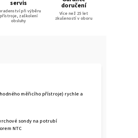
servis
doručení
oradenství při výběru
Více než 25 let
přístroje, zaškolení
zkušeností v oboru
obsluhy
hodného měřicího přístroje) rychle a
ovrchové sondy na potrubí
zorem NTC