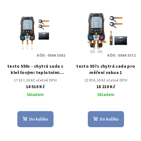
KÓD:
0564 5502
KÓD:
0564 5571
testo 550s - chytrá sada s
testo 557s chytrá sada pro
klešťovými teplotními
měření vakua 1
sondami
17 557,10 Kč včetně DPH
22 034,10 Kč včetně DPH
14 510 Kč
18 210 Kč
Skladem
Skladem
Do košíku
Do košíku