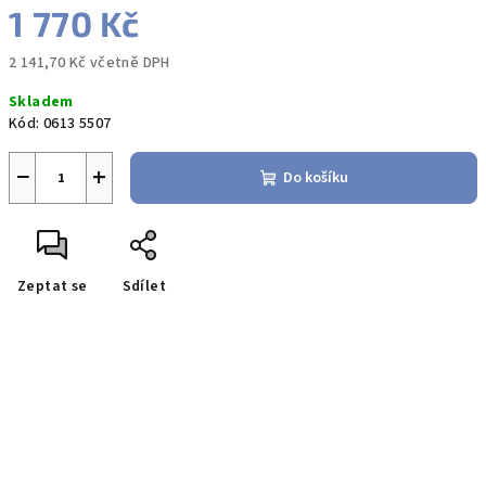
1 770 Kč
2 141,70 Kč včetně DPH
Měrná
Skladem
cena:
Kód:
0613 5507
−
+
Do košíku
Zeptat se
Sdílet