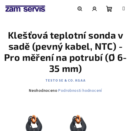
Přejít
na
obsah
Nákupní
Hledat
Přihlášení
Klešťová teplotní sonda v
košík
sadě (pevný kabel, NTC) -
Pro měření na potrubí (Ø 6-
35 mm)
TESTO SE & CO. KGAA
Průměrné
Neohodnoceno
Podrobnosti hodnocení
hodnocení
produktu
je
0,0
z
5