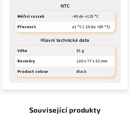
NTC
Měřicí rozsah
-40 do +125 °C
Přesnost
±1 °C (-20 do +85 °C)
Hlavní technická data
Váha
81 g
Rozměry
120 x 77 x 32 mm
Product colour
Black
Související produkty