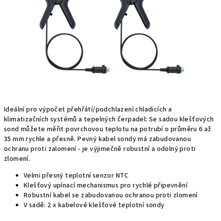
hvězdiček.
Ideální pro výpočet přehřátí/podchlazení chladicích a
klimatizačních systémů a tepelných čerpadel: Se sadou klešťových
sond můžete měřit povrchovou teplotu na potrubí o průměru 6 až
35 mm rychle a přesně. Pevný kabel sondy má zabudovanou
ochranu proti zalomení - je výjimečně robustní a odolný proti
zlomení.
Velmi přesný teplotní senzor NTC
Klešťový upínací mechanismus pro rychlé připevnění
Robustní kabel se zabudovanou ochranou proti zlomení
V sadě: 2 x kabelové klešťové teplotní sondy