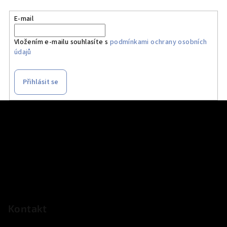
E-mail
Vložením e-mailu souhlasíte s
podmínkami ochrany osobních
údajů
Přihlásit se
Z
á
p
a
t
í
Kontakt