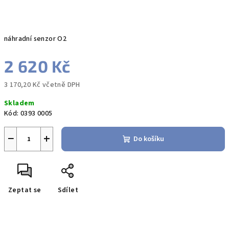
náhradní senzor O2
2 620 Kč
3 170,20 Kč včetně DPH
Měrná
Skladem
cena:
Kód:
0393 0005
−
+
Do košíku
Zeptat se
Sdílet