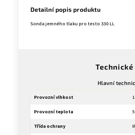
Detailní popis produktu
Sonda jemného tlaku pro testo 330 LL
Technické
Hlavní techni
Provozní vlhkost
1
Provozní teplota
5
Třída ochrany
I