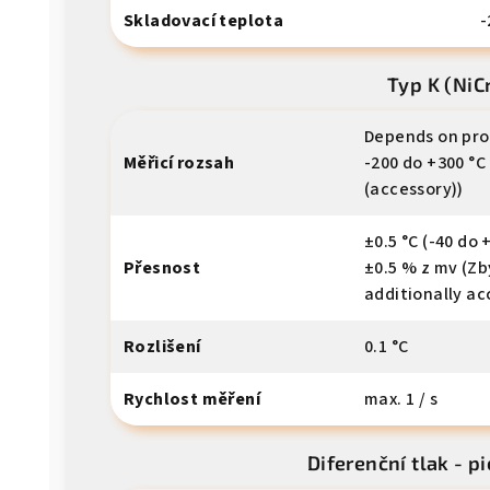
Skladovací teplota
-
Typ K (NiC
Depends on prob
Měřicí rozsah
-200 do +300 °C
(accessory))
±0.5 °C (-40 do 
Přesnost
±0.5 % z mv (Zbý
additionally ac
Rozlišení
0.1 °C
Rychlost měření
max. 1 / s
Diferenční tlak - p