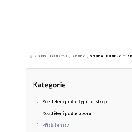
Přejít
na
obsah
/
PŘÍSLUŠENSTVÍ
/
SONDY
/
SONDA JEMNÉHO TLA
DOMŮ
P
o
Kategorie
Přeskočit
kategorie
s
Rozdělení podle typu přístroje
t
Rozdělení podle oboru
r
Příslušenství
a