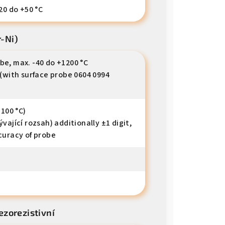
20 do +50 °C
r-Ni)
e, max. -40 do +1200 °C
 (with surface probe 0604 0994
+100 °C)
vající rozsah) additionally ±1 digit,
curacy of probe
iezorezistivní