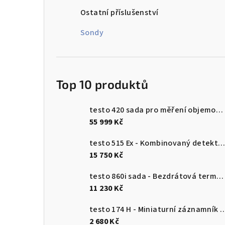
n
Ostatní příslušenství
n
Sondy
í
p
Top 10 produktů
a
n
testo 420 sada pro měření objemového průtoku
55 999 Kč
e
testo 515 Ex - Kombinovaný detektor únik
l
15 750 Kč
testo 860i sada - Bezdrátová termokamera pro chytré telefony
11 230 Kč
testo 174 H - Miniaturní záznamník pro měření teploty a vlhkosti 
2 680 Kč