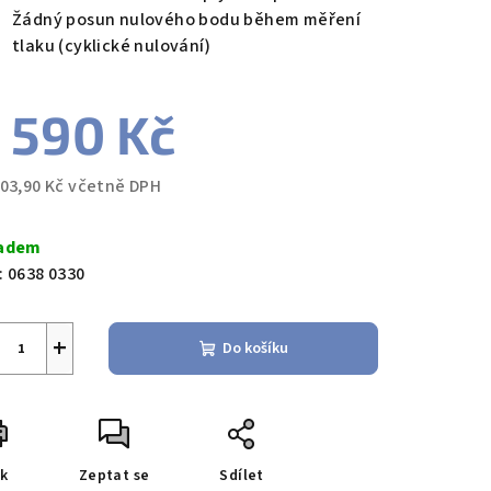
Žádný posun nulového bodu během měření
zdiček.
tlaku (cyklické nulování)
 590 Kč
603,90 Kč včetně DPH
ná
a:
adem
:
0638 0330
+
Do košíku
sk
Zeptat se
Sdílet