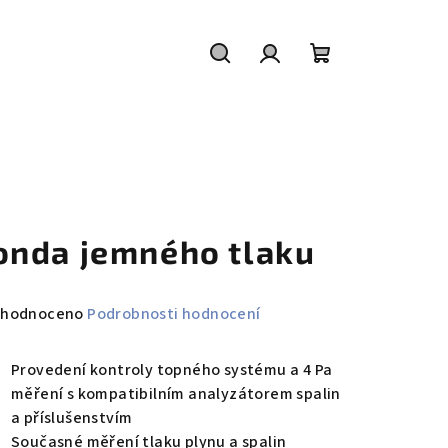
Hledat
Přihlášení
Nákupní
košík
onda jemného tlaku
měrné
hodnoceno
Podrobnosti hodnocení
nocení
duktu
Provedení kontroly topného systému a 4 Pa
měření s kompatibilním analyzátorem spalin
a příslušenstvím
Současné měření tlaku plynu a spalin