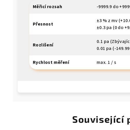
Měřicí rozsah
-9999.9 do +999
±3 % z mv (+10.
Přesnost
±0.3 pa (0 do +9
0.1 pa (Zbývajíc
Rozlišení
0.01 pa (-149.99
Rychlost měření
max. 1 / s
Související