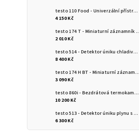
testo 110 Food - Univerzální přístroj pro měření teploty s připojením k aplikaci
4 150 Kč
testo 174 T - Miniaturní záznamník teploty s USB-
2 010 Kč
testo 514 - Detektor úniku chladiva s ohebnou sondou
8 400 Kč
testo 174 H BT - Miniaturní záznamník pro měření teploty a vlhkosti s Bluetooth a připojení
3 090 Kč
testo 860i - Bezdrátová termokamera pro chytré telefony
10 200 Kč
testo 513 - Detektor úniku plynu s ohebnou sondou
6 300 Kč