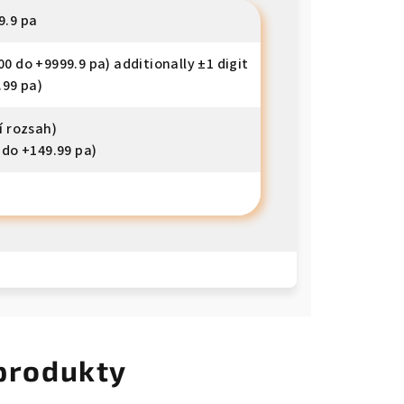
9.9 pa
00 do +9999.9 pa) additionally ±1 digit
.99 pa)
í rozsah)
 do +149.99 pa)
 produkty