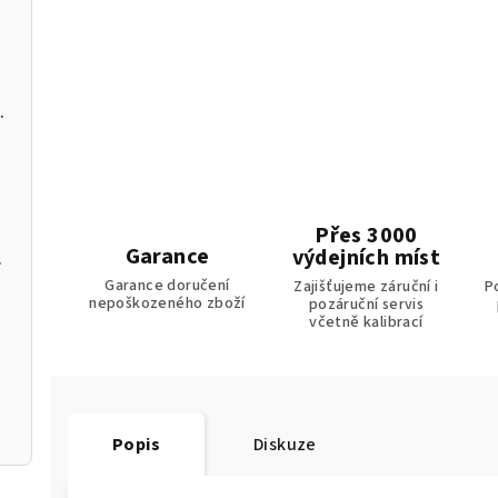
C a softwarem pro PC
Přes 3000
Garance
výdejních míst
m k aplikaci
Garance doručení
Zajišťujeme záruční i
P
nepoškozeného zboží
pozáruční servis
včetně kalibrací
Popis
Diskuze