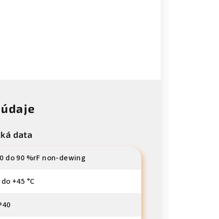
 údaje
cká data
0 do 90 %rF non-dewing
 do +45 °C
P40