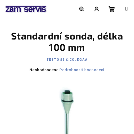
Přejít
na
obsah
Nákupní
Hledat
Přihlášení
Standardní sonda, délka
košík
100 mm
TESTO SE & CO. KGAA
Průměrné
Neohodnoceno
Podrobnosti hodnocení
hodnocení
produktu
je
0,0
z
5
hvězdiček.