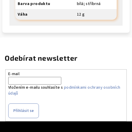
Barva produktu
bílá; stříbrná
Váha
12 g
Odebírat newsletter
E-mail
Vložením e-mailu souhlasíte s
podmínkami ochrany osobních
údajů
Přihlásit se
Z