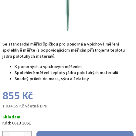
Se standardní měřicí špičkou pro ponorná a vpichová měření
spolehlivě měřte (s odpovídajícícm měřicím přístrojem) teplotu
jádra polotuhých materiálů.
K ponorných a vpichovým měřením
Spolehlivé měření teploty jádra polotuhých materiálů
Snadný průnik do masa, sýru a želatiny
855 Kč
1 034,55 Kč včetně DPH
Měrná
Skladem
cena:
Kód:
0613 1051