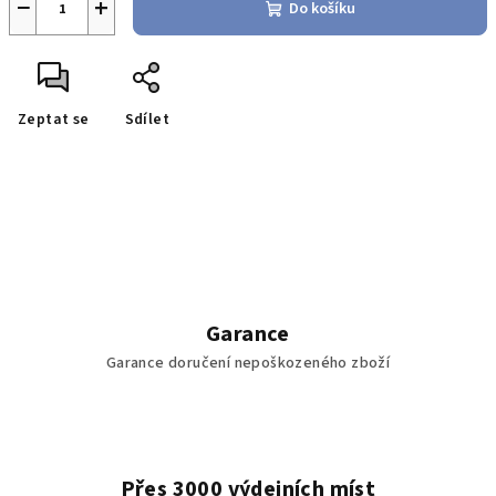
−
+
Do košíku
Zeptat se
Sdílet
Garance
Garance doručení nepoškozeného zboží
Přes 3000 výdejních míst