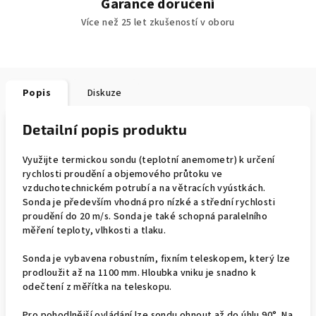
Garance doručení
Více než 25 let zkušeností v oboru
Popis
Diskuze
Detailní popis produktu
Využijte termickou sondu (teplotní anemometr) k určení
rychlosti proudění a objemového průtoku ve
vzduchotechnickém potrubí a na větracích vyústkách.
Sonda je především vhodná pro nízké a střední rychlosti
proudění do 20 m/s. Sonda je také schopná paralelního
měření teploty, vlhkosti a tlaku.
Sonda je vybavena robustním, fixním teleskopem, který lze
prodloužit až na 1100 mm. Hloubka vniku je snadno k
odečtení z měřítka na teleskopu.
Pro pohodlnější ovládání lze sondu ohnout až do úhlu 90°. Na