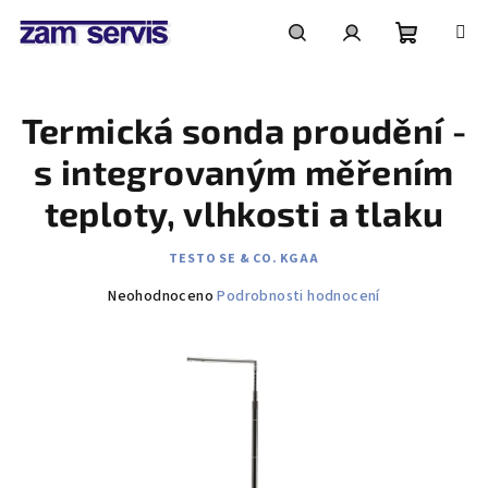
Přejít
na
obsah
Nákupní
Hledat
Přihlášení
Termická sonda proudění -
košík
s integrovaným měřením
teploty, vlhkosti a tlaku
TESTO SE & CO. KGAA
Průměrné
Neohodnoceno
Podrobnosti hodnocení
hodnocení
produktu
je
0,0
z
5
hvězdiček.