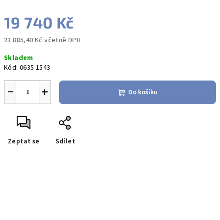
19 740 Kč
23 885,40 Kč včetně DPH
Měrná
Skladem
cena:
Kód:
0635 1543
−
+
Do košíku
Zeptat se
Sdílet