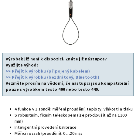
Výrobek již není k dispozici. Znáte již nástupce?
Využijte výhod:
>> Přejít k výrobku (připojený kabelem)
>> Přejít k výrobku (bezdrátový, Bluetooth)
Vezměte prosím na vědomí, že nástupci jsou kompatibilní
pouze s výrobkem testo 400 nebo testo 440.
4 funkce v 1 sondě: měření proudění, teploty, vlhkosti a tlaku
S robustním, fixním teleskopem (lze prodloužit až na 1100
mm)
Inteligentní provedení kalibrace
Měřicí rozsah (proudění): 0…20 m/s