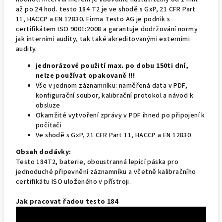
až po 24 hod. testo 184 T2 je ve shodě s GxP, 21 CFR Part
11, HACCP a EN 12830. Firma Testo AG je podnik s
certifikátem ISO 9001:2008 a garantuje dodržování normy
jak interními audity, tak také akreditovanými externími
audity.
jednorázové použití max. po dobu 150ti dní,
nelze používat opakovaně !!!
Vše v jednom záznamníku: naměřená data v PDF,
konfigurační soubor, kalibrační protokol a návod k
obsluze
Okamžité vytvoření zprávy v PDF ihned po připojení k
počítači
Ve shodě s GxP, 21 CFR Part 11, HACCP a EN 12830
Obsah dodávky:
Testo 184T2, baterie, oboustranná lepicí páska pro
jednoduché připevnění záznamníku a včetně kalibračního
certifikátu ISO uloženého v přístroji.
Jak pracovat řadou testo 184