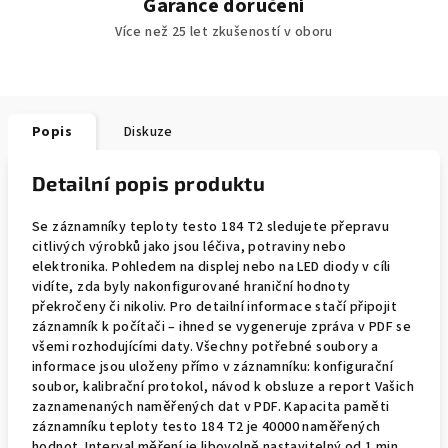
Garance doručení
Více než 25 let zkušeností v oboru
Popis
Diskuze
Detailní popis produktu
Se záznamníky teploty testo 184 T2 sledujete přepravu
citlivých výrobků jako jsou léčiva, potraviny nebo
elektronika. Pohledem na displej nebo na LED diody v cíli
vidíte, zda byly nakonfigurované hraniční hodnoty
překročeny či nikoliv. Pro detailní informace stačí připojit
záznamník k počítači – ihned se vygeneruje zpráva v PDF se
všemi rozhodujícími daty. Všechny potřebné soubory a
informace jsou uloženy přímo v záznamníku: konfigurační
soubor, kalibrační protokol, návod k obsluze a report Vašich
zaznamenaných naměřených dat v PDF. Kapacita paměti
záznamníku teploty testo 184 T2 je 40000 naměřených
hodnot. Interval měření je libovolně nastavitelný od 1 min.