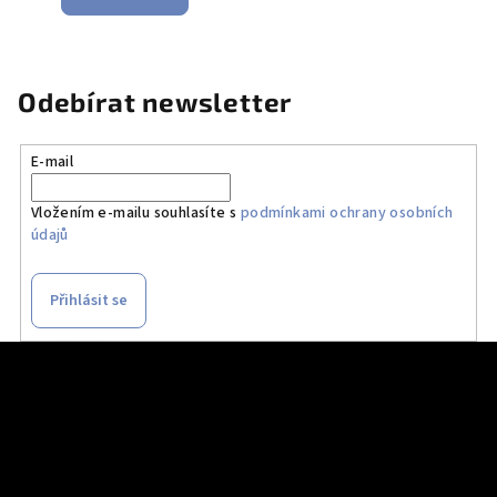
Odebírat newsletter
E-mail
Vložením e-mailu souhlasíte s
podmínkami ochrany osobních
údajů
Přihlásit se
Z
á
p
a
t