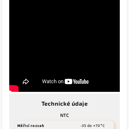
Technické údaje
NTC
Měřicí rozsah
-35 do +70 °C