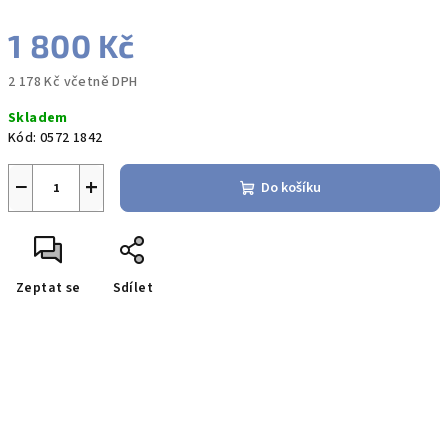
1 800 Kč
2 178 Kč včetně DPH
Měrná
Skladem
cena:
Kód:
0572 1842
−
+
Do košíku
Zeptat se
Sdílet