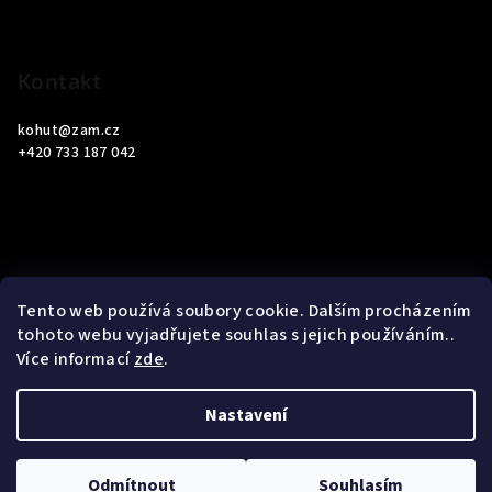
í
Kontakt
kohut
@
zam.cz
+420 733 187 042
Informace pro vás
Tento web používá soubory cookie. Dalším procházením
tohoto webu vyjadřujete souhlas s jejich používáním..
Obchodní podmínky
Více informací
zde
.
Podmínky ochrany osobních údajů
Nastavení
Copyright 2026
ZAM Servis Testo
. Všechna práva vyhrazena.
Upravit nastavení cookies
Odmítnout
Souhlasím