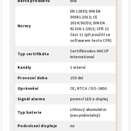
Barva produktu
bílá
EN 12830; DIN EN
50581:2013; CE
2014/30/EU; DIN EN
Normy
61326-1:2013; CFR 21
část 11 (při použití se
softwarem testo CFR)
Certifikováno HACCP
Typ certifikátu
International
Kanály
1 interní
Provozní doba
150 dní
Oprávnění
CE; RTCA / DO-160G
Signál alarmu
pomocí LED a displej
Lithiový akumulátor
Typ baterie
(nevyměnitelný)
Podsvícení displeje
no