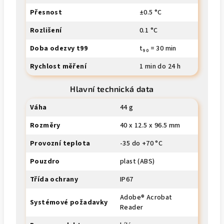
Přesnost
±0.5 °C
Rozlišení
0.1 °C
Doba odezvy t99
t₉₀ = 30 min
Rychlost měření
1 min do 24 h
Hlavní technická data
Váha
44 g
Rozměry
40 x 12.5 x 96.5 mm
Provozní teplota
-35 do +70 °C
Pouzdro
plast (ABS)
Třída ochrany
IP67
Adobe® Acrobat
Systémové požadavky
Reader