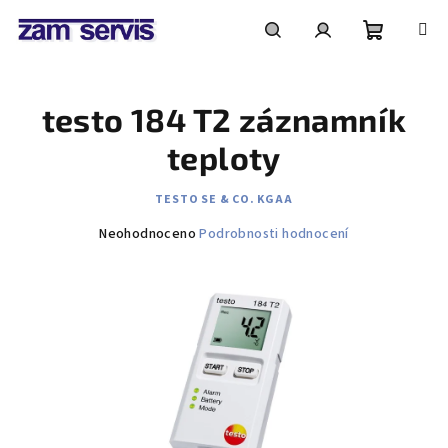
Přejít
na
obsah
Nákupní
Hledat
Přihlášení
testo 184 T2 záznamník
košík
teploty
TESTO SE & CO. KGAA
Průměrné
Neohodnoceno
Podrobnosti hodnocení
hodnocení
produktu
je
0,0
z
5
hvězdiček.