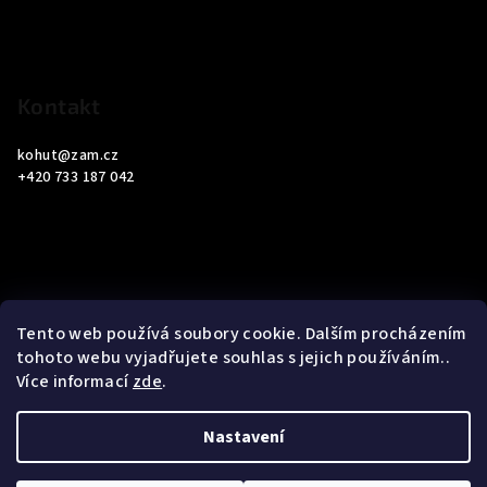
t
í
Kontakt
kohut
@
zam.cz
+420 733 187 042
Informace pro vás
Tento web používá soubory cookie. Dalším procházením
tohoto webu vyjadřujete souhlas s jejich používáním..
Obchodní podmínky
Více informací
zde
.
Podmínky ochrany osobních údajů
Nastavení
Copyright 2026
ZAM Servis Testo
. Všechna práva vyhrazena.