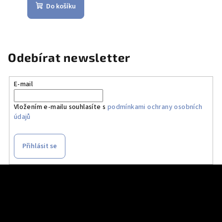
Do košíku
Odebírat newsletter
E-mail
Vložením e-mailu souhlasíte s
podmínkami ochrany osobních
údajů
Přihlásit se
Z
á
p
a