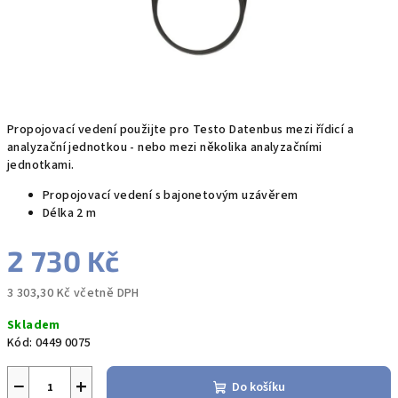
Propojovací vedení použijte pro Testo Datenbus mezi řídicí a
analyzační jednotkou - nebo mezi několika analyzačními
jednotkami.
Propojovací vedení s bajonetovým uzávěrem
Délka 2 m
2 730 Kč
3 303,30 Kč včetně DPH
Měrná
Skladem
cena:
Kód:
0449 0075
−
+
Do košíku