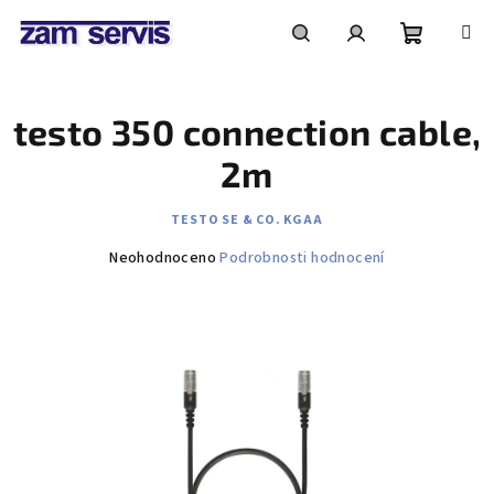
Přejít
na
obsah
Nákupní
Hledat
Přihlášení
testo 350 connection cable,
košík
2m
TESTO SE & CO. KGAA
Průměrné
Neohodnoceno
Podrobnosti hodnocení
hodnocení
produktu
je
0,0
z
5
hvězdiček.