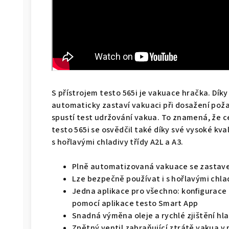
S přístrojem testo 565i je vakuace hračka. Díky 
automaticky zastaví vakuaci při dosažení pož
spustí test udržování vakua. To znamená, že ce
testo 565i se osvědčil také díky své vysoké kva
s hořlavými chladivy třídy A2L a A3.
Plně automatizovaná vakuace se zastave
Lze bezpečně používat i s hořlavými chlad
Jedna aplikace pro všechno: konfigurace 
pomocí aplikace testo Smart App
Snadná výměna oleje a rychlé zjištění hla
Zpětný ventil zabraňující ztrátě vakua v