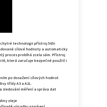
chytré technologii přístroj 565i
adované cílové hodnoty a automaticky
lý proces probíhá zcela sám. Přístroj
litě, která zaručuje bezpečné použití i
ním po dosažení cílových hodnot
ivy třídy A3 a A2L.
a sledování měření a správa dat
diny oleje
 případě výpadku napájení