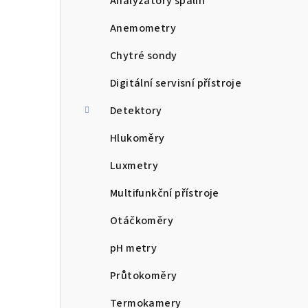
a
Analyzátory spalin
n
Anemometry
n
Chytré sondy
í
Digitální servisní přístroje
p
Detektory
a
Hlukoměry
n
Luxmetry
e
Multifunkční přístroje
l
Otáčkoměry
pH metry
Průtokoměry
Termokamery