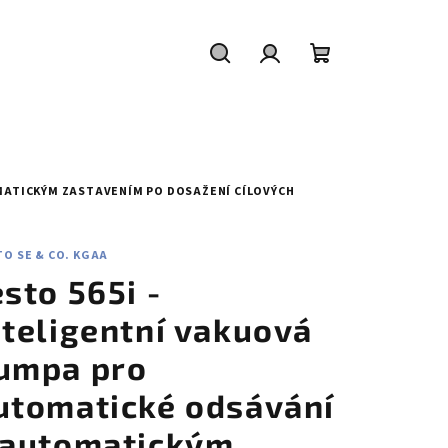
Hledat
Přihlášení
Nákupní
košík
MATICKÝM ZASTAVENÍM PO DOSAŽENÍ CÍLOVÝCH
O SE & CO. KGAA
esto 565i -
nteligentní vakuová
umpa pro
utomatické odsávání
 automatickým