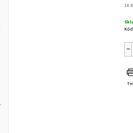
16 
Měr
cen
Skl
em pro PC
Kód
leje
−
Ti
C a softwarem pro PC