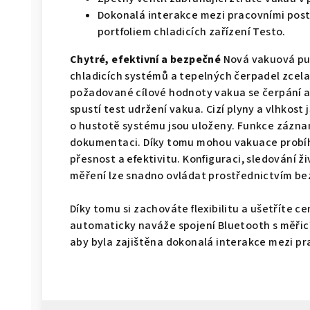
Dokonalá interakce mezi pracovními post
portfoliem chladicích zařízení Testo.
Chytré, efektivní a bezpečné
Nová vakuová pum
chladicích systémů a tepelných čerpadel zcel
požadované cílové hodnoty vakua se čerpání a
spustí test udržení vakua. Cizí plyny a vlhkos
o hustotě systému jsou uloženy. Funkce zázna
dokumentaci. Díky tomu mohou vakuace probíha
přesnost a efektivitu. Konfiguraci, sledování ž
měření lze snadno ovládat prostřednictvím be
Díky tomu si zachováte flexibilitu a ušetříte ce
automaticky naváže spojení Bluetooth s měřicím
aby byla zajištěna dokonalá interakce mezi pr