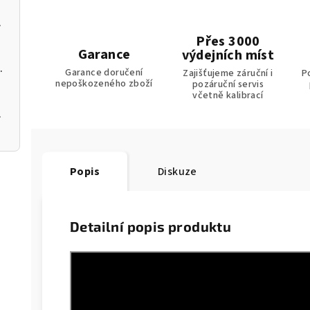
m k aplikaci
Přes 3000
Garance
výdejních míst
s USB-C a softwarem pro PC
Garance doručení
Zajišťujeme záruční i
P
nepoškozeného zboží
pozáruční servis
včetně kalibrací
 plísně
Popis
Diskuze
Detailní popis produktu