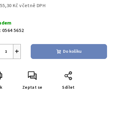
855,30 Kč včetně DPH
ná
a:
adem
:
0564 5652
+
Do košíku
sk
Zeptat se
Sdílet