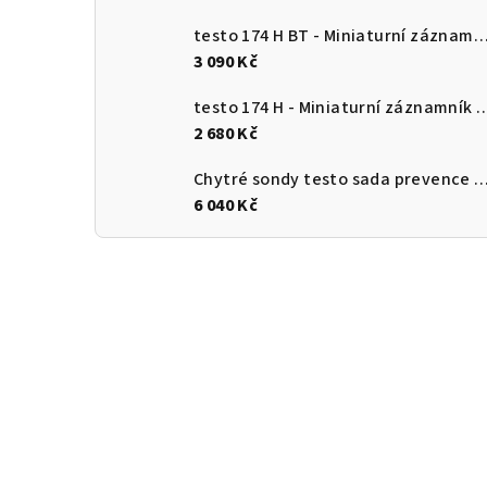
testo 174 H BT - Miniaturní záznamník pro měření teploty a vlhkosti s Bluetooth a připojení
3 090 Kč
testo 174 H - Miniaturní záznamník pro měření teploty a vlhkosti 
2 680 Kč
Chytré sondy testo sada prevence
6 040 Kč