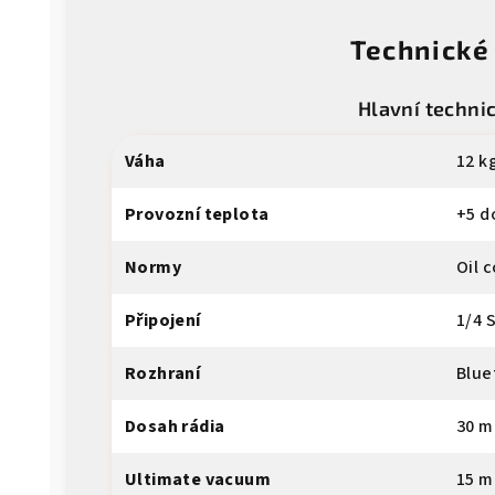
Technické
Hlavní techni
Váha
12 k
Provozní teplota
+5 d
Normy
Oil 
Připojení
1/4 
Rozhraní
Blue
Dosah rádia
30 m
Ultimate vacuum
15 m