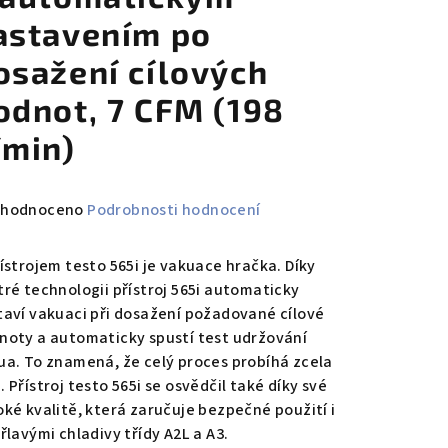
astavením po
osažení cílových
odnot, 7 CFM (198
/min)
měrné
hodnoceno
Podrobnosti hodnocení
nocení
duktu
řístrojem testo 565i je vakuace hračka. Díky
tré technologii přístroj 565i automaticky
taví vakuaci při dosažení požadované cílové
noty a automaticky spustí test udržování
ua. To znamená, že celý proces probíhá zcela
zdiček.
 Přístroj testo 565i se osvědčil také díky své
oké kvalitě, která zaručuje bezpečné použití i
řlavými chladivy třídy A2L a A3.