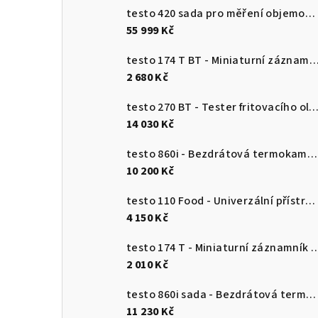
testo 420 sada pro měření objemového průtoku
55 999 Kč
testo 174 T BT - Miniaturní záznamník teploty s USB-C a softwar
2 680 Kč
testo 270 BT - Tester fritovacího o
14 030 Kč
testo 860i - Bezdrátová termokamera pro chytré telefony
10 200 Kč
testo 110 Food - Univerzální přístroj pro měření teploty s připojením k aplikaci
4 150 Kč
testo 174 T - Miniaturní záznamník teploty s USB-
2 010 Kč
testo 860i sada - Bezdrátová termokamera pro chytré telefony
11 230 Kč