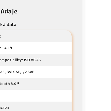
 údaje
cká data
g
o +40 °C
compatibility: ISO VG 46
SAE, 3/8 SAE,1/2 SAE
tooth 5.0 ®
icron