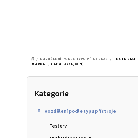
Přejít
na
obsah
/
ROZDĚLENÍ PODLE TYPU PŘÍSTROJE
/
TESTO 565I
DOMŮ
HODNOT, 7 CFM (198 L/MIN)
P
o
Kategorie
Přeskočit
kategorie
s
Rozdělení podle typu přístroje
t
Testery
r