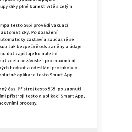
upy díky plné konektivitě s celým
pa testo 565i provádí vakuaci
a automaticky. Po dosažení
utomaticky zastaví a současně se
t jsou tak bezpečně odstraněny a údaje
mu dat zajišťuje kompletní
t zcela nezávisle - pro maximální
ivých hodnot a odesílání protokolu o
zplatné aplikace testo Smart App.
nný čas. Přístroj testo 565i po zapnutí
i přístroji testo a aplikací Smart App,
acovními procesy.