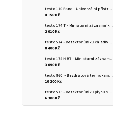
testo 110 Food - Univerzální přístroj pro měření teploty s připojením k aplikaci
4 150 Kč
testo 174 T - Miniaturní záznamník teploty s USB-
2 010 Kč
testo 514 - Detektor úniku chladiva s ohebnou sondou
8 400 Kč
testo 174 H BT - Miniaturní záznamník pro měření teploty a vlhkosti s Bluetooth a připojení
3 090 Kč
testo 860i - Bezdrátová termokamera pro chytré telefony
10 200 Kč
testo 513 - Detektor úniku plynu s ohebnou sondou
6 300 Kč