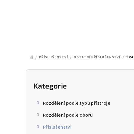
Přejít
na
obsah
/
PŘÍSLUŠENSTVÍ
/
OSTATNÍ PŘÍSLUŠENSTVÍ
/
TRA
DOMŮ
P
o
Kategorie
Přeskočit
kategorie
s
Rozdělení podle typu přístroje
t
Rozdělení podle oboru
r
Příslušenství
a