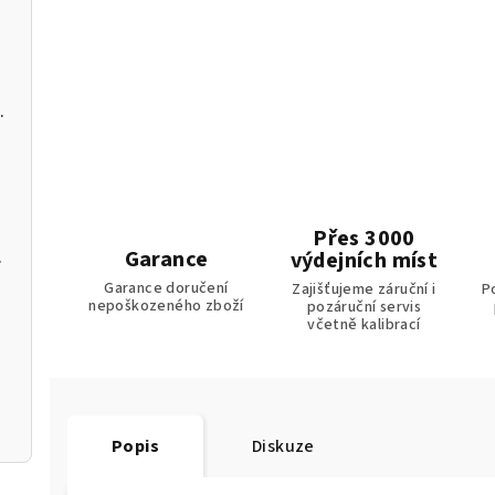
C a softwarem pro PC
Přes 3000
Garance
m k aplikaci
výdejních míst
Garance doručení
Zajišťujeme záruční i
P
nepoškozeného zboží
pozáruční servis
včetně kalibrací
Popis
Diskuze