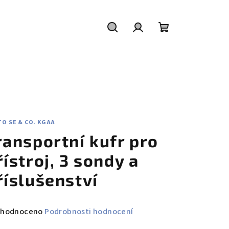
Hledat
Přihlášení
Nákupní
košík
O SE & CO. KGAA
ransportní kufr pro
řístroj, 3 sondy a
říslušenství
měrné
hodnoceno
Podrobnosti hodnocení
nocení