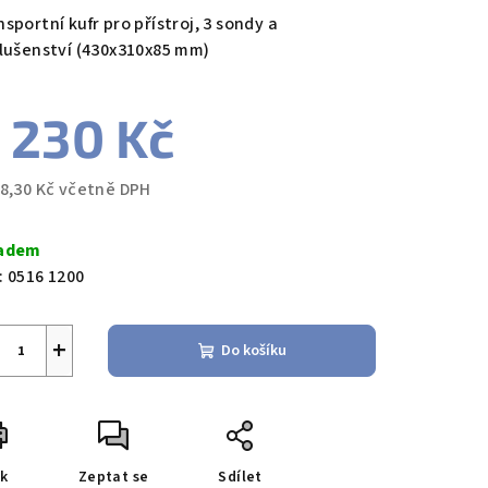
duktu
sportní kufr pro přístroj, 3 sondy a
slušenství (430x310x85 mm)
 230 Kč
zdiček.
98,30 Kč včetně DPH
ná
a:
adem
:
0516 1200
+
Do košíku
sk
Zeptat se
Sdílet