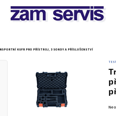
NSPORTNÍ KUFR PRO PŘÍSTROJ, 3 SONDY A PŘÍSLUŠENSTVÍ
TEST
T
p
p
Prů
Neo
hod