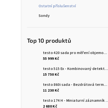
n
Ostatní příslušenství
n
Sondy
í
p
Top 10 produktů
a
n
testo 420 sada pro měření objemového průtoku
55 999 Kč
e
testo 515 Ex - Kombinovaný detektor únik
l
15 750 Kč
testo 860i sada - Bezdrátová termokamera pro chytré telefony
11 230 Kč
testo 174 H - Miniaturní záznamník pro měření teploty a vlhkosti 
2 680 Kč