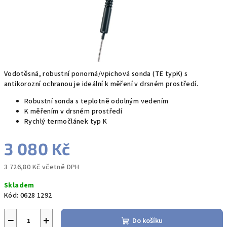
Vodotěsná, robustní ponorná/vpichová sonda (TE typK) s
antikorozní ochranou je ideální k měření v drsném prostředí.
Robustní sonda s teplotně odolným vedením
K měřením v drsném prostředí
Rychlý termočlánek typ K
3 080 Kč
3 726,80 Kč včetně DPH
Měrná
Skladem
cena:
Kód:
0628 1292
−
+
Do košíku