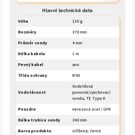
Hlavní technická data
Váha
130 g
Rozměry
370 mm
Průměr sondy
4 mm
Délka kabelu
1 m
Pevný kabel
ano
Třída ochrany
IP65
Vodotěsná
Vodotěsnost
ponorná/vpichovací
sonda, TE Typu K
Pouzdro
nerezová ocel / GFK
Délka trubice sondy
240 mm
Barva produktu
stříbrná; černá