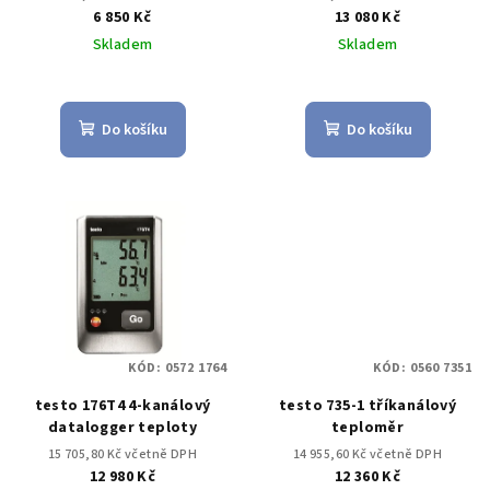
6 850 Kč
13 080 Kč
Skladem
Skladem
Do košíku
Do košíku
KÓD:
0572 1764
KÓD:
0560 7351
testo 176T4 4-kanálový
testo 735-1 tříkanálový
datalogger teploty
teploměr
15 705,80 Kč včetně DPH
14 955,60 Kč včetně DPH
12 980 Kč
12 360 Kč