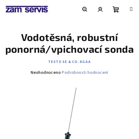
Přejít
na
obsah
Nákupní
Hledat
Přihlášení
Vodotěsná, robustní
košík
ponorná/vpichovací sonda
TESTO SE & CO. KGAA
Průměrné
Neohodnoceno
Podrobnosti hodnocení
hodnocení
produktu
je
0,0
z
5
hvězdiček.