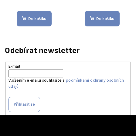
Do košíku
Do košíku
Odebírat newsletter
E-mail
Vložením e-mailu souhlasíte s
podmínkami ochrany osobních
údajů
Přihlásit se
Z
á