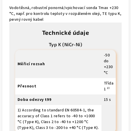
Vodotěsná, robustní ponorná/vpichovací sonda Tmax +230
°C, např. pro kontrolu teploty v rozpáleném oleji, TE typu K,
pevný rovný kabel
Technické údaje
Typ K (NiCr-Ni)
-50
do
Měřicí rozsah
+230
°C
Třída
Přesnost
1 ²⁾
Doba odezvy t99
15 s
1) According to standard EN 60584-1, the
accuracy of Class 1 refers to -40 to +1000
°C (Type K), Class 2 to -40 to +1200 °C
(Type K), Class 3 to -200 to +40 °C (Type K).