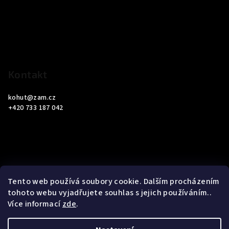
p
a
t
í
Kontakt
kohut
@
zam.cz
+420 733 187 042
Informace pro vás
Tento web používá soubory cookie. Dalším procházením
tohoto webu vyjadřujete souhlas s jejich používáním..
Obchodní podmínky
Více informací
zde
.
Podmínky ochrany osobních údajů