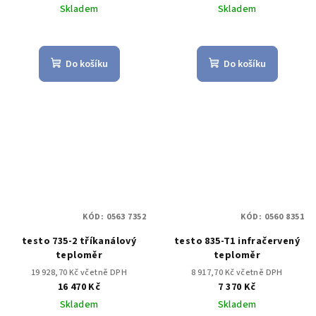
Skladem
Skladem
Do košíku
Do košíku
KÓD:
0563 7352
KÓD:
0560 8351
testo 735-2 tříkanálový
testo 835-T1 infračervený
teploměr
teploměr
19 928,70 Kč včetně DPH
8 917,70 Kč včetně DPH
16 470 Kč
7 370 Kč
Skladem
Skladem