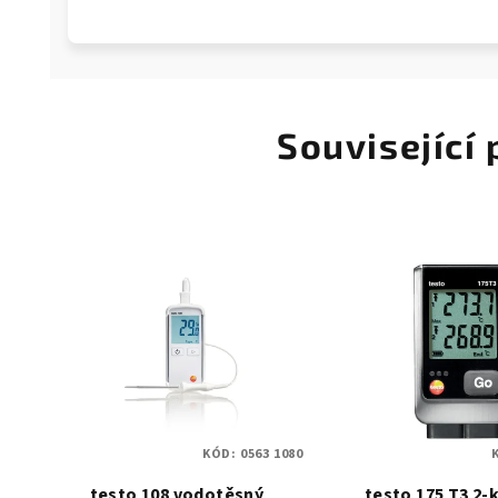
Související
KÓD:
0563 1080
testo 108 vodotěsný
testo 175 T3 2-