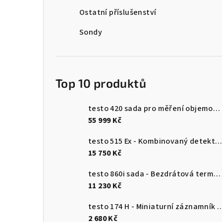
n
Ostatní příslušenství
n
Sondy
í
p
Top 10 produktů
a
n
testo 420 sada pro měření objemového průtoku
55 999 Kč
e
testo 515 Ex - Kombinovaný detektor únik
l
15 750 Kč
testo 860i sada - Bezdrátová termokamera pro chytré telefony
11 230 Kč
testo 174 H - Miniaturní záznamník pro měření teploty a vlhkosti 
2 680 Kč