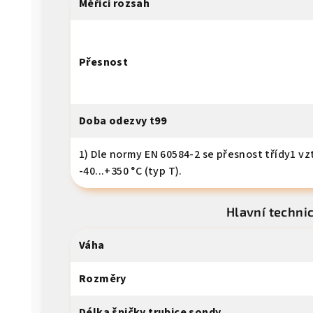
Měřicí rozsah
Přesnost
Doba odezvy t99
1) Dle normy EN 60584-2 se přesnost třídy1 v
-40...+350 °C (typ T).
Hlavní techni
Váha
Rozměry
Délka špičky trubice sondy