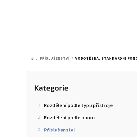
Přejít
na
obsah
/
PŘÍSLUŠENSTVÍ
/
VODOTĚSNÁ, STANDARDNÍ PONO
DOMŮ
P
o
Kategorie
Přeskočit
kategorie
s
Rozdělení podle typu přístroje
t
Rozdělení podle oboru
r
Příslušenství
a