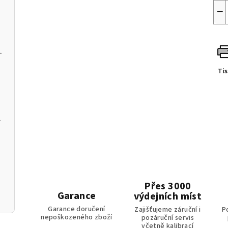
−
C a softwarem pro PC
Ti
m k aplikaci
Přes 3000
Garance
výdejních míst
Garance doručení
Zajišťujeme záruční i
P
nepoškozeného zboží
pozáruční servis
včetně kalibrací