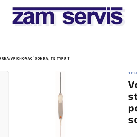
RNÁ/VPICHOVACÍ SONDA, TE TYPU T
TEST
V
s
p
s