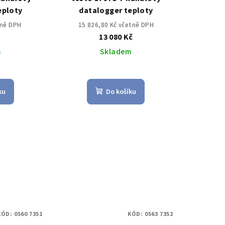
eploty
datalogger teploty
tně DPH
15 826,80 Kč včetně DPH
č
13 080 Kč
m
Skladem
ku
Do košíku
KÓD:
0560 7351
KÓD:
0563 7352