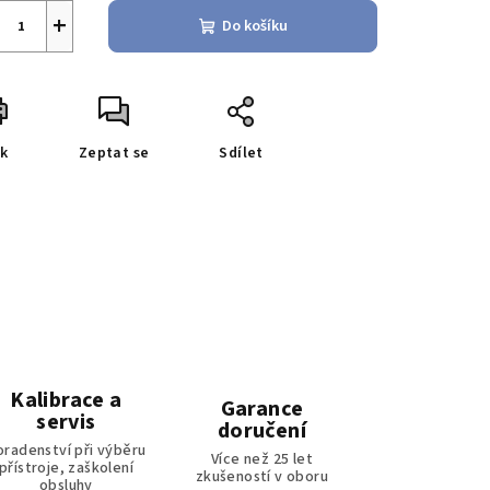
+
Do košíku
sk
Zeptat se
Sdílet
Kalibrace a
Garance
servis
doručení
oradenství při výběru
Více než 25 let
přístroje, zaškolení
zkušeností v oboru
obsluhy