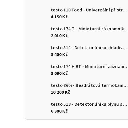
testo 110 Food - Univerzální přístroj pro měření teploty s připojením k aplikaci
4 150 Kč
testo 174 T - Miniaturní záznamník teploty s USB-
2 010 Kč
testo 514 - Detektor úniku chladiva s ohebnou sondou
8 400 Kč
testo 174 H BT - Miniaturní záznamník pro měření teploty a vlhkosti s Bluetooth a připojení
3 090 Kč
testo 860i - Bezdrátová termokamera pro chytré telefony
10 200 Kč
testo 513 - Detektor úniku plynu s ohebnou sondou
6 300 Kč