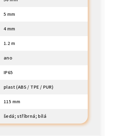
5 mm
4 mm
1.2 m
ano
IP65
plast (ABS / TPE / PUR)
115 mm
šedá; stříbrná; bílá