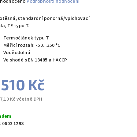
měrné
hodnoceno
Podrobnosti hodnocení
nocení
duktu
otěsná, standardní ponorná/vpichovací
da, TE typu T.
Termočlánek typu T
Měřicí rozsah: -50...350 °C
zdiček.
Voděodolná
Ve shodě s EN 13485 a HACCP
 510 Kč
27,10 Kč včetně DPH
ná
a:
adem
:
0603 1293