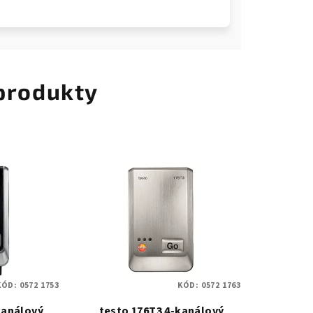
 produkty
KÓD:
0572 1753
KÓD:
0572 1763
kanálový
testo 176T3 4-kanálový