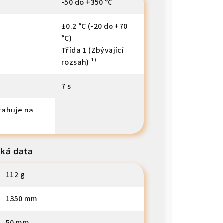
-50 do +350 °C
±0.2 °C (-20 do +70
°C)
Třída 1 (Zbývající
rozsah) ¹⁾
7 s
ztahuje na
cká data
112 g
1350 mm
50 mm