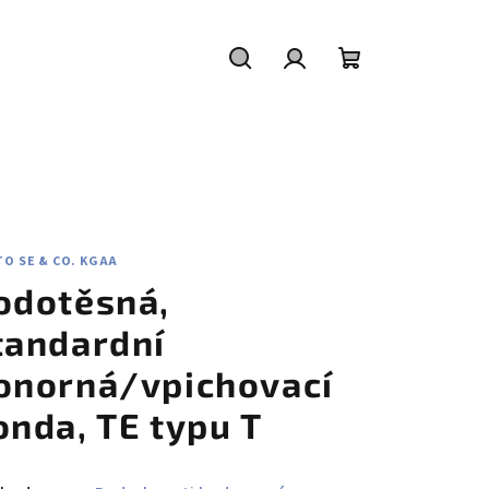
Hledat
Přihlášení
Nákupní
košík
O SE & CO. KGAA
odotěsná,
tandardní
onorná/vpichovací
onda, TE typu T