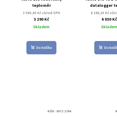
teploměr
datalogger t
3 980,90 Kč včetně DPH
8 288,50 Kč vče
3 290 Kč
6 850 K
Skladem
Sklade
Do košíku
Do koší
KÓD:
0572 1764