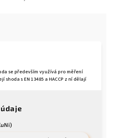
nda se především využívá pro měření
jí shoda s EN 13485 a HACCP z ní dělají
 údaje
CuNi)