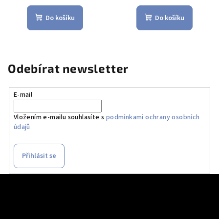
Do košíku
Do košíku
Odebírat newsletter
E-mail
Vložením e-mailu souhlasíte s
podmínkami ochrany osobních
údajů
Přihlásit se
Z
á
p