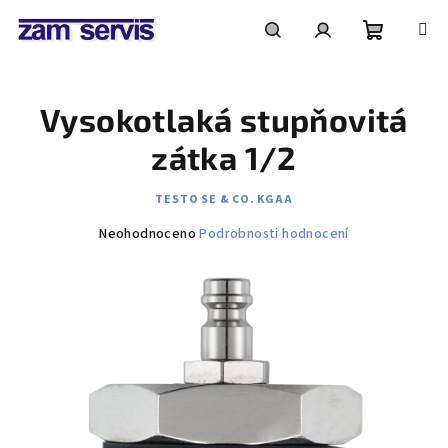
Přejít
na
obsah
Nákupní
Hledat
Přihlášení
Vysokotlaká stupňovitá
košík
zátka 1/2
TESTO SE & CO. KGAA
Průměrné
Neohodnoceno
Podrobnosti hodnocení
hodnocení
produktu
je
0,0
z
5
hvězdiček.