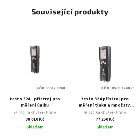
Související produkty
KÓD:
0632 3240
KÓD:
0563 3240 71
testo 324 - přístroj pro
testo 324 přístroj pro
měření úniku
měření tlaku a množství
úniku sada 2
45 992,10 Kč včetně DPH
93 472,50 Kč včetně DPH
38 010 Kč
77 250 Kč
Skladem
Skladem