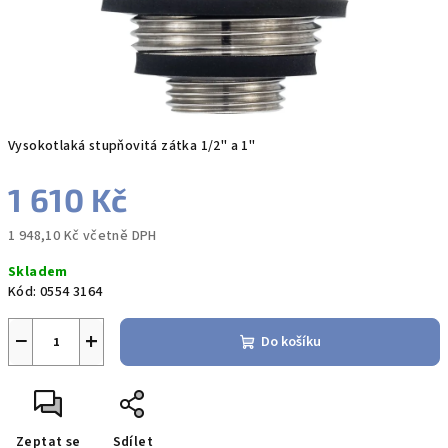
Vysokotlaká stupňovitá zátka 1/2" a 1"
1 610 Kč
1 948,10 Kč včetně DPH
Měrná
Skladem
cena:
Kód:
0554 3164
−
+
Do košíku
Zeptat se
Sdílet