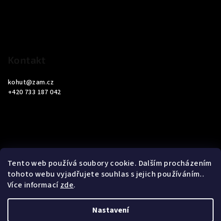
a
t
í
Kontakt
kohut
@
zam.cz
+420 733 187 042
Informace pro vás
Tento web používá soubory cookie. Dalším procházením
tohoto webu vyjadřujete souhlas s jejich používáním..
Obchodní podmínky
Více informací
zde
.
Podmínky ochrany osobních údajů
Nastavení