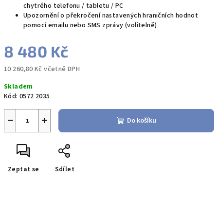
chytrého telefonu / tabletu / PC
Upozornění o překročení nastavených hraničních hodnot
pomocí emailu nebo SMS zprávy (volitelně)
8 480 Kč
10 260,80 Kč včetně DPH
Měrná
Skladem
cena:
Kód:
0572 2035
−
+
Do košíku
Zeptat se
Sdílet