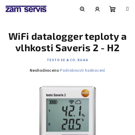
Přejít
na
obsah
Nákupní
Hledat
Přihlášení
WiFi datalogger teploty a
košík
vlhkosti Saveris 2 - H2
TESTO SE & CO. KGAA
Průměrné
Neohodnoceno
Podrobnosti hodnocení
hodnocení
produktu
je
0,0
z
5
hvězdiček.