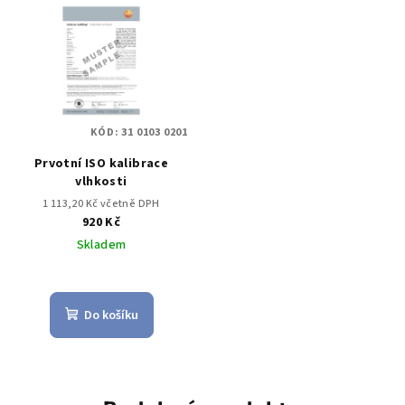
KÓD:
31 0103 0201
Prvotní ISO kalibrace
vlhkosti
1 113,20 Kč včetně DPH
920 Kč
Skladem
Do košíku