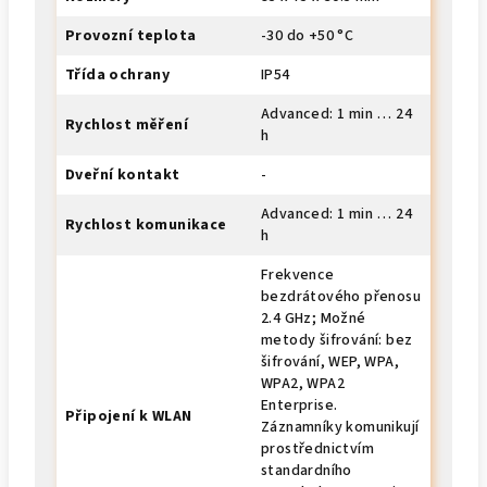
Provozní teplota
-30 do +50 °C
Třída ochrany
IP54
Advanced: 1 min … 24
Rychlost měření
h
Dveřní kontakt
-
Advanced: 1 min … 24
Rychlost komunikace
h
Frekvence
bezdrátového přenosu
2.4 GHz; Možné
metody šifrování: bez
šifrování, WEP, WPA,
WPA2, WPA2
Enterprise.
Připojení k WLAN
Záznamníky komunikují
prostřednictvím
standardního