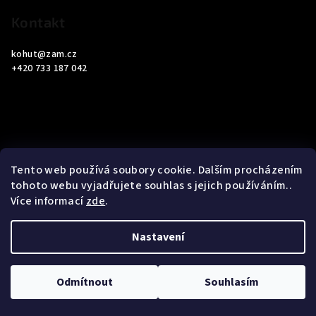
Kontakt
kohut
@
zam.cz
+420 733 187 042
Informace pro vás
Tento web používá soubory cookie. Dalším procházením
tohoto webu vyjadřujete souhlas s jejich používáním..
Obchodní podmínky
Více informací
zde
.
Podmínky ochrany osobních údajů
Nastavení
Copyright 2026
ZAM Servis Testo
. Všechna práva vyhrazena.
Upravit nastavení cookies
Odmítnout
Souhlasím
Vytvořil Shoptet