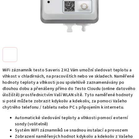
WiFi záznamník testo Saveris 2 H2 Vám umožní sledovat teplotu a
vlhkost v chladírnách, na pracovištích nebo ve skladech. Naměřené
hodnoty teploty a vlhkosti jsou spolehlivě zaznamenávány po
dlouhou dobu a přenášeny přímo do Testo Cloudu (online datového
úložiště) prostřednictvím Vaší WLAN sítě. Tyto naměřené hodnoty
si poté můžete zobrazit kdykoliv a kdekoliv, za pomoci Vašeho
chytrého telefonu / tabletu nebo PC s připojením k internetu.
Automatické sledování teploty a vlhkosti pomocí externí
sondy (volitelně)
Systém WiFI záznamníků se snadnou instalací a provozem
Zobrazení naměřených hodnot kdykoliv a kdekoliv z Vašeho