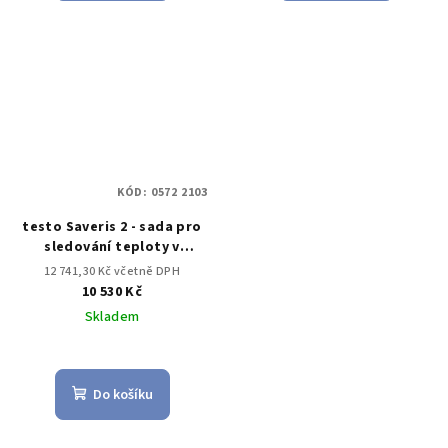
KÓD:
0572 2103
testo Saveris 2 - sada pro
sledování teploty v
chladničce
12 741,30 Kč včetně DPH
10 530 Kč
Skladem
Do košíku