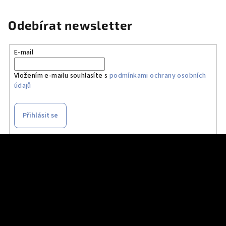
Odebírat newsletter
E-mail
Vložením e-mailu souhlasíte s
podmínkami ochrany osobních
údajů
Přihlásit se
Z
á
p
a
t
í