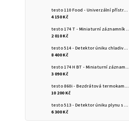
testo 110 Food - Univerzální přístroj pro měření teploty s připojením k aplikaci
4 150 Kč
testo 174 T - Miniaturní záznamník teploty s USB-
2 010 Kč
testo 514 - Detektor úniku chladiva s ohebnou sondou
8 400 Kč
testo 174 H BT - Miniaturní záznamník pro měření teploty a vlhkosti s Bluetooth a připojení
3 090 Kč
testo 860i - Bezdrátová termokamera pro chytré telefony
10 200 Kč
testo 513 - Detektor úniku plynu s ohebnou sondou
6 300 Kč