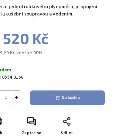
duktu
vice jednotrubkového plynoměru, propojení
i zkušební soupravou a vedením.
 520 Kč
zdiček.
49,20 Kč včetně DPH
ná
a:
adem
:
0554 3156
+
Do košíku
sk
Zeptat se
Sdílet