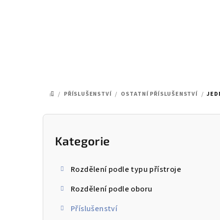
Přejít
na
obsah
/
PŘÍSLUŠENSTVÍ
/
OSTATNÍ PŘÍSLUŠENSTVÍ
/
JED
DOMŮ
P
o
Kategorie
Přeskočit
kategorie
s
Rozdělení podle typu přístroje
t
Rozdělení podle oboru
r
Příslušenství
a