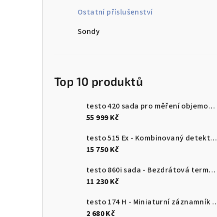
n
Ostatní příslušenství
n
Sondy
í
p
Top 10 produktů
a
n
testo 420 sada pro měření objemového průtoku
55 999 Kč
e
testo 515 Ex - Kombinovaný detektor únik
l
15 750 Kč
testo 860i sada - Bezdrátová termokamera pro chytré telefony
11 230 Kč
testo 174 H - Miniaturní záznamník pro měření teploty a vlhkosti 
2 680 Kč