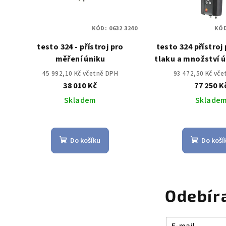
KÓD:
0632 3240
KÓ
testo 324 - přístroj pro
testo 324 přístroj
měření úniku
tlaku a množství ú
45 992,10 Kč včetně DPH
93 472,50 Kč vč
38 010 Kč
77 250 K
Skladem
Sklade
Do košíku
Do koší
Odebír