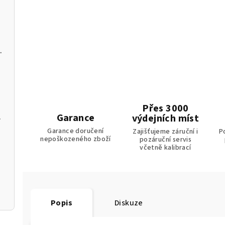
C a softwarem pro PC
Přes 3000
Garance
m k aplikaci
výdejních míst
Garance doručení
Zajišťujeme záruční i
P
nepoškozeného zboží
pozáruční servis
včetně kalibrací
Popis
Diskuze