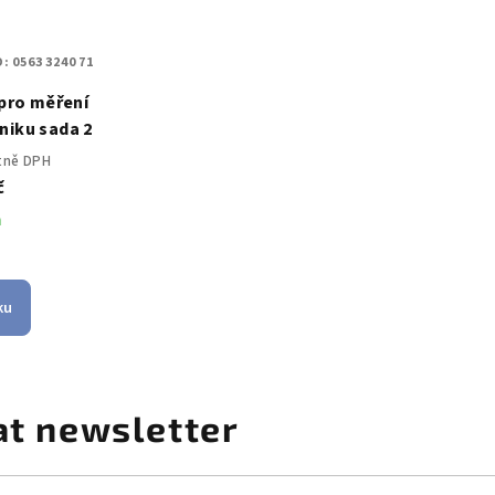
D:
0563 3240 71
 pro měření
niku sada 2
etně DPH
č
m
ku
at newsletter