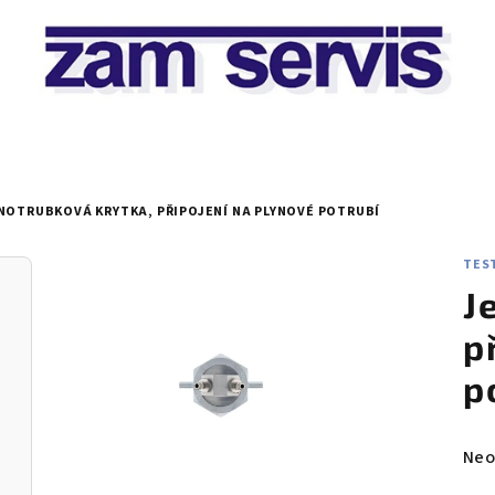
NOTRUBKOVÁ KRYTKA, PŘIPOJENÍ NA PLYNOVÉ POTRUBÍ
TEST
J
p
p
Prů
Neo
hod