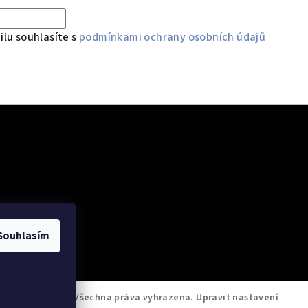
lu souhlasíte s
podmínkami ochrany osobních údajů
 údajů
Souhlasím
M Servis Testo
. Všechna práva vyhrazena.
Upravit nastavení