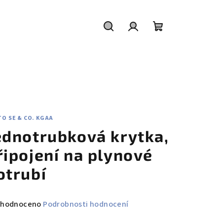
Hledat
Přihlášení
Nákupní
košík
O SE & CO. KGAA
ednotrubková krytka,
řipojení na plynové
otrubí
měrné
hodnoceno
Podrobnosti hodnocení
nocení