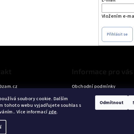
E-mail
Vložením e-mai
Přihlásit se
akt
Informace pro vás
@
zam.cz
Obchodní podmínky
33 187 042
Podmínky ochrany osobních
oužívá soubory cookie. Dalším
Odmítnout
m tohoto webu vyjadřujete souhlas s
íváním.. Více informací
zde
.
í
Copyright 2026
ZA