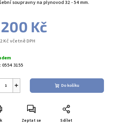
šební soupravny na plynovod 32 - 54 mm.
 200 Kč
zdiček.
52 Kč včetně DPH
ná
a:
adem
:
0554 3155
+
Do košíku
sk
Zeptat se
Sdílet