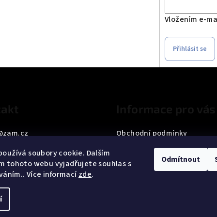
Vložením e-mai
Přihlásit se
akt
Informace pro vás
@
zam.cz
Obchodní podmínky
33 187 042
Podmínky ochrany osobních
oužívá soubory cookie. Dalším
Odmítnout
m tohoto webu vyjadřujete souhlas s
íváním.. Více informací
zde
.
í
Copyright 2026
ZA
cookies