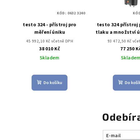
KÓD:
0632 3240
KÓ
testo 324 - přístroj pro
testo 324 přístroj
měření úniku
tlaku a množství ú
45 992,10 Kč včetně DPH
93 472,50 Kč vč
38 010 Kč
77 250 K
Skladem
Sklade
Do košíku
Do koší
Odebír
E-mail