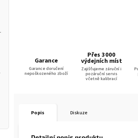
C a softwarem pro PC
Přes 3000
Garance
výdejních míst
Garance doručení
Zajišťujeme záruční i
P
m k aplikaci
nepoškozeného zboží
pozáruční servis
včetně kalibrací
Popis
Diskuze
Detailní popis produktu