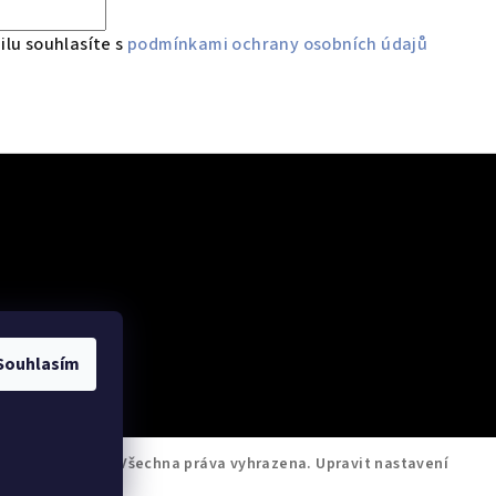
lu souhlasíte s
podmínkami ochrany osobních údajů
 údajů
Souhlasím
M Servis Testo
. Všechna práva vyhrazena.
Upravit nastavení