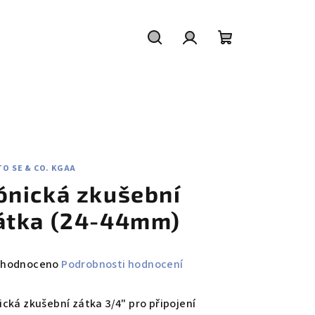
Hledat
Přihlášení
Nákupní
košík
O SE & CO. KGAA
ónická zkušební
átka (24-44mm)
měrné
hodnoceno
Podrobnosti hodnocení
nocení
duktu
ická zkušební zátka 3/4" pro připojení