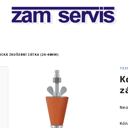
ICKÁ ZKUŠEBNÍ ZÁTKA (24-44MM)
TEST
K
z
Prů
Neo
hod
pro
Kón
je