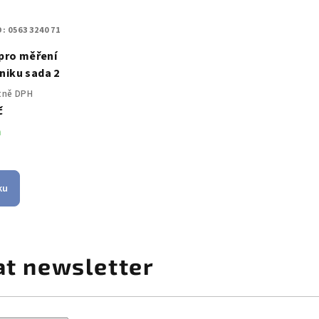
D:
0563 3240 71
 pro měření
niku sada 2
etně DPH
č
m
ku
at newsletter