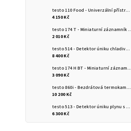
testo 110 Food - Univerzální přístroj pro měření teploty s připojením k aplikaci
4 150 Kč
testo 174 T - Miniaturní záznamník teploty s USB-
2 010 Kč
testo 514 - Detektor úniku chladiva s ohebnou sondou
8 400 Kč
testo 174 H BT - Miniaturní záznamník pro měření teploty a vlhkosti s Bluetooth a připojení
3 090 Kč
testo 860i - Bezdrátová termokamera pro chytré telefony
10 200 Kč
testo 513 - Detektor úniku plynu s ohebnou sondou
6 300 Kč