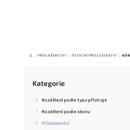
Přejít
na
obsah
/
PŘÍSLUŠENSTVÍ
/
OSTATNÍ PŘÍSLUŠENSTVÍ
/
KÓN
DOMŮ
P
o
Kategorie
Přeskočit
kategorie
s
Rozdělení podle typu přístroje
t
Rozdělení podle oboru
r
Příslušenství
a