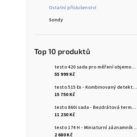
n
Ostatní příslušenství
n
Sondy
í
p
Top 10 produktů
a
n
testo 420 sada pro měření objemového průtoku
55 999 Kč
e
testo 515 Ex - Kombinovaný detektor únik
l
15 750 Kč
testo 860i sada - Bezdrátová termokamera pro chytré telefony
11 230 Kč
testo 174 H - Miniaturní záznamník pro měření teploty a vlhkosti 
2 680 Kč